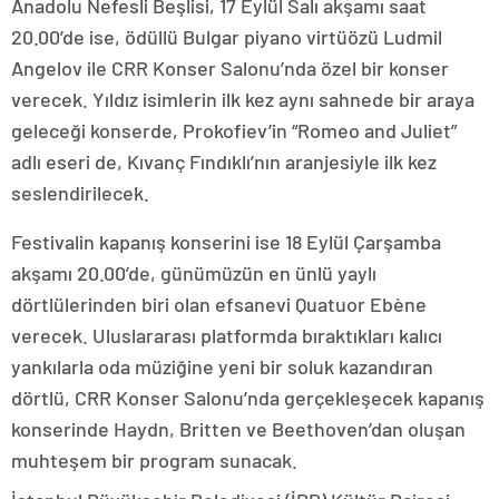
Anadolu Nefesli Beşlisi, 17 Eylül Salı akşamı saat
20.00’de ise, ödüllü Bulgar piyano virtüözü Ludmil
Angelov ile CRR Konser Salonu’nda özel bir konser
verecek. Yıldız isimlerin ilk kez aynı sahnede bir araya
geleceği konserde, Prokofiev’in “Romeo and Juliet”
adlı eseri de, Kıvanç Fındıklı’nın aranjesiyle ilk kez
seslendirilecek.
Festivalin kapanış konserini ise 18 Eylül Çarşamba
akşamı 20.00’de, günümüzün en ünlü yaylı
dörtlülerinden biri olan efsanevi Quatuor Ebène
verecek. Uluslararası platformda bıraktıkları kalıcı
yankılarla oda müziğine yeni bir soluk kazandıran
dörtlü, CRR Konser Salonu’nda gerçekleşecek kapanış
konserinde Haydn, Britten ve Beethoven’dan oluşan
muhteşem bir program sunacak.