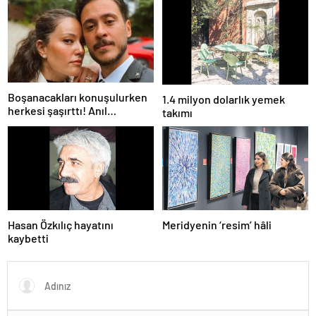
yapıyorum ama bu sene
farklı…”
Boşanacakları konuşulurken
1.4 milyon dolarlık yemek
herkesi şaşırttı! Anıl
takımı
Altan’dan Pelin Akil’e
duygusal Anneler Günü
mesajı
Hasan Özkılıç hayatını
Meridyenin ‘resim’ hâli
kaybetti