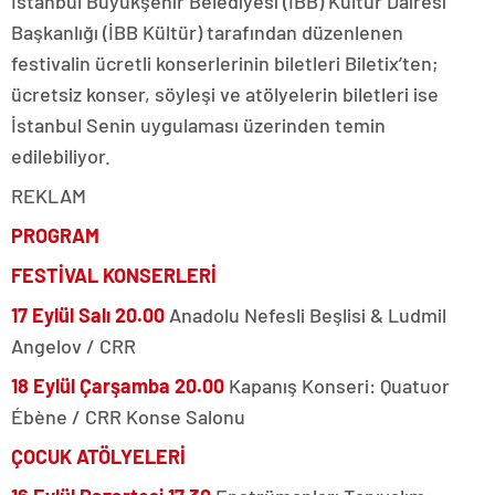
İstanbul Büyükşehir Belediyesi (İBB) Kültür Dairesi
Başkanlığı (İBB Kültür) tarafından düzenlenen
festivalin ücretli konserlerinin biletleri Biletix’ten;
ücretsiz konser, söyleşi ve atölyelerin biletleri ise
İstanbul Senin uygulaması üzerinden temin
edilebiliyor.
REKLAM
PROGRAM
FESTİVAL KONSERLERİ
17 Eylül Salı 20.00
Anadolu Nefesli Beşlisi & Ludmil
Angelov / CRR
18 Eylül Çarşamba 20.00
Kapanış Konseri: Quatuor
Ébène / CRR Konse Salonu
ÇOCUK ATÖLYELERİ