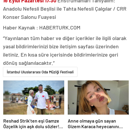
16 Eylül Pazartesi 17.30
Enstrümanları Tanıyalım:
Anadolu Nefesli Beşlisi ile Tahta Nefesli Çalgılar / CRR
Konser Salonu Fuayesi
Haber Kaynak : HABERTURK.COM
“Yayınlanan tüm haber ve diğer içerikler ile ilgili olarak
yasal bildirimlerinizi bize iletişim sayfası üzerinden
iletiniz. En kısa süre içerisinde bildirimlerinize geri
dönüş sağlanılacaktır.”
İstanbul Uluslararası Oda Müziği Festivali
Reshad Strik’ten eşi Gamze
Anne olmaya gün sayan
Özçelik için aşk dolu sözler!
Gizem Karaca heyecanını
“Benim cennetim…”
paylaştı! “Senelerdir annelik