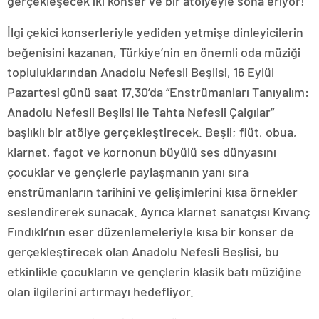
gerçekleşecek iki konser ve bir atölyeyle sona eriyor!
İlgi çekici konserleriyle yediden yetmişe dinleyicilerin
beğenisini kazanan, Türkiye’nin en önemli oda müziği
topluluklarından Anadolu Nefesli Beşlisi, 16 Eylül
Pazartesi günü saat 17.30’da “Enstrümanları Tanıyalım:
Anadolu Nefesli Beşlisi ile Tahta Nefesli Çalgılar”
başlıklı bir atölye gerçekleştirecek. Beşli; flüt, obua,
klarnet, fagot ve kornonun büyülü ses dünyasını
çocuklar ve gençlerle paylaşmanın yanı sıra
enstrümanların tarihini ve gelişimlerini kısa örnekler
seslendirerek sunacak. Ayrıca klarnet sanatçısı Kıvanç
Fındıklı’nın eser düzenlemeleriyle kısa bir konser de
gerçekleştirecek olan Anadolu Nefesli Beşlisi, bu
etkinlikle çocukların ve gençlerin klasik batı müziğine
olan ilgilerini artırmayı hedefliyor.