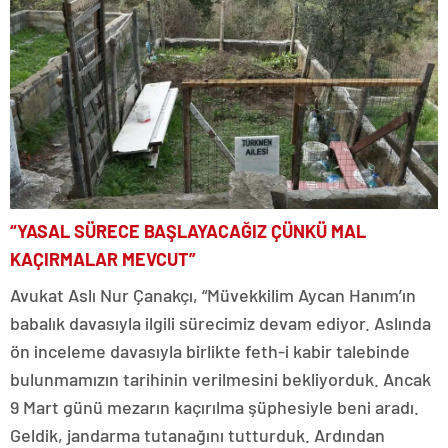
“YASAL SÜRECE BAŞLAYACAĞIZ ÇÜNKÜ MAL
KAÇIRMALAR MEVCUT”
Avukat Aslı Nur Çanakçı, “Müvekkilim Aycan Hanım’ın
babalık davasıyla ilgili sürecimiz devam ediyor. Aslında
ön inceleme davasıyla birlikte feth-i kabir talebinde
bulunmamızın tarihinin verilmesini bekliyorduk. Ancak
9 Mart günü mezarın kaçırılma şüphesiyle beni aradı.
Geldik, jandarma tutanağını tutturduk. Ardından