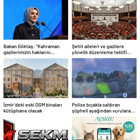
Bakan Göktaş: “Kahraman
Şehit aileleri ve gazilere
gazilerimizin haklarını
yönelik düzenleme teklifi
güçlendiren yeni bir dönemin
Meclis’te kabul edildi
kapılarını aralıyoruz”
İzmir’deki eski DGM binaları
Polise bıçakla saldıran
kütüphane olacak
şüpheli ayağından vurularak
yakalandı