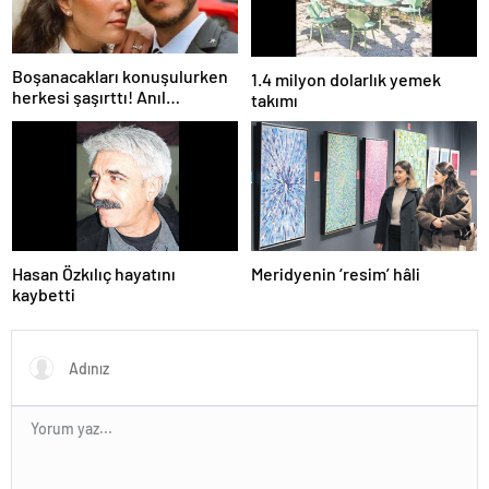
Boşanacakları konuşulurken
1.4 milyon dolarlık yemek
herkesi şaşırttı! Anıl
takımı
Altan’dan Pelin Akil’e
duygusal Anneler Günü
mesajı
Hasan Özkılıç hayatını
Meridyenin ‘resim’ hâli
kaybetti