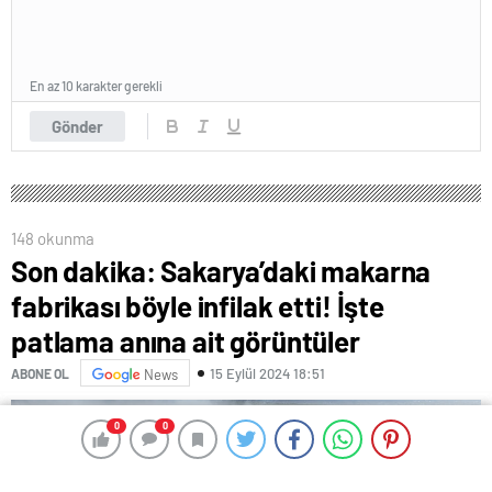
En az 10 karakter gerekli
Gönder
0
0
0
0