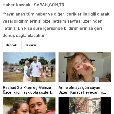
Haber Kaynak : SABAH.COM.TR
“Yayınlanan tüm haber ve diğer içerikler ile ilgili olarak
yasal bildirimlerinizi bize iletişim sayfası üzerinden
iletiniz. En kısa süre içerisinde bildirimlerinize geri
dönüş sağlanılacaktır.”
Hendek
Sakarya
Reshad Strik’ten eşi Gamze
Anne olmaya gün sayan
Özçelik için aşk dolu sözler!
Gizem Karaca heyecanını
“Benim cennetim…”
paylaştı! “Senelerdir annelik
yapıyorum ama bu sene
farklı…”