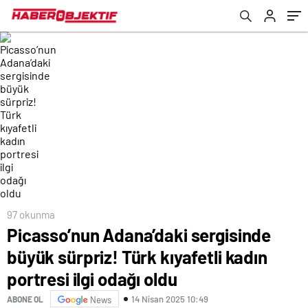
odağı oldu
97 okunma
Picasso’nun Adana’daki sergisinde
büyük sürpriz! Türk kıyafetli kadın
portresi ilgi odağı oldu
14 Nisan 2025 10:49
ABONE OL
News