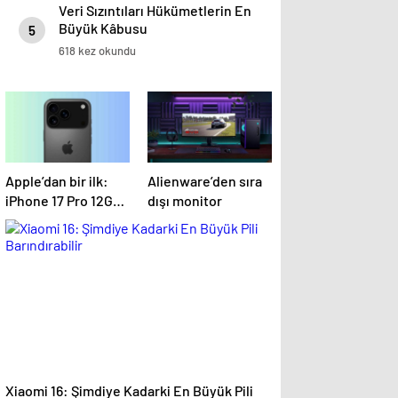
Veri Sızıntıları Hükümetlerin En
Büyük Kâbusu
5
618 kez okundu
Apple’dan bir ilk:
Alienware’den sıra
iPhone 17 Pro 12GB
dışı monitor
RAM ile gelecek
Xiaomi 16: Şimdiye Kadarki En Büyük Pili