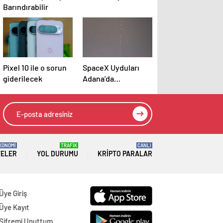
Barındırabilir
Pixel 10 ile o sorun
SpaceX Uyduları
giderilecek
Adana’da
Görüntülendi
KONOMİ
TRAFİK
CANLI
TELER
YOL DURUMU
KRIPTO PARALAR
Üye Giriş
Üye Kayıt
Şifremi Unuttum