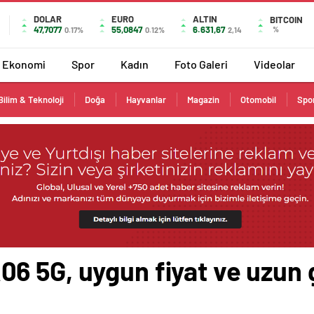
DOLAR
EURO
ALTIN
BITCOIN
47,7077
55,0847
6.631,67
%
0.17%
0.12%
2,14
Ekonomi
Spor
Kadın
Foto Galeri
Videolar
Bilim & Teknoloji
Doğa
Hayvanlar
Magazin
Otomobil
Spo
6 5G, uygun fiyat ve uzun