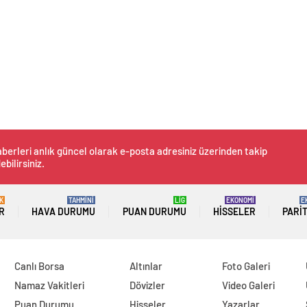
berleri anlık güncel olarak e-posta adresiniz üzerinden takip
ebilirsiniz.
K
TAHMİNİ
LİG
EKONOMİ
E
R
HAVA DURUMU
PUAN DURUMU
HISSELER
PARI
Canlı Borsa
Altınlar
Foto Galeri
Namaz Vakitleri
Dövizler
Video Galeri
Puan Durumu
Hisseler
Yazarlar