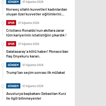
GÜNDEM
07 Ağustos 2026
Norweç silahlı kuvvetleri kadınlardan
oluşan özel kuvvetler eğitimlerini
başlattı.
SPOR
07 Ağustos 2026
Cristiano Ronaldo’nun akıllara zarar
tüm kariyerinin istatistiğini çıkardık !
SPOR
07 Ağustos 2026
Galatasaray’a kötü haber! Monaco’dan
flaş Onyekuru kararı.
GÜNDEM
07 Ağustos 2026
Trump’tan seçim sonrası ilk mülakat
GÜNDEM
07 Ağustos 2026
Avusturya başbakanı Sebastian Kurz
ile ilgili bilinmeyenler