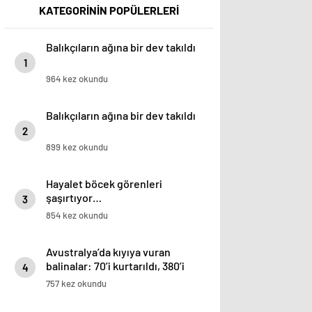
KATEGORİNİN POPÜLERLERİ
Balıkçıların ağına bir dev takıldı
1
964 kez okundu
Balıkçıların ağına bir dev takıldı
2
899 kez okundu
Hayalet böcek görenleri
şaşırtıyor…
3
854 kez okundu
Avustralya’da kıyıya vuran
balinalar: 70’i kurtarıldı, 380’i
4
öldü
757 kez okundu