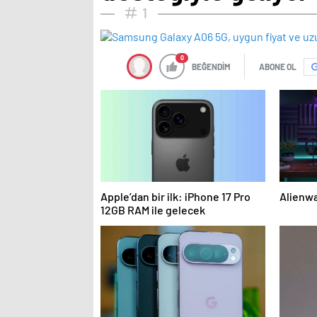
1
0
BEĞENDİM
ABONE OL
Apple’dan bir ilk: iPhone 17 Pro
Alienwa
12GB RAM ile gelecek