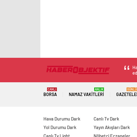
Ha
ed
CANLI
ANLIK
GÜNLÜ
BORSA
NAMAZ VAKITLERI
GAZETELE
Hava Durumu Dark
Canlı Tv Dark
Yol Durumu Dark
Yayın Akışları Dark
Canlı Tv Light
Nöbetçi Eczaneler