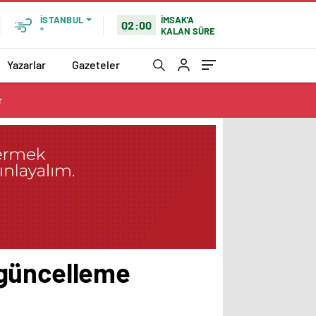
İMSAK'A
İSTANBUL
02:00
KALAN SÜRE
°
Yazarlar
Gazeteler
r
 güncelleme