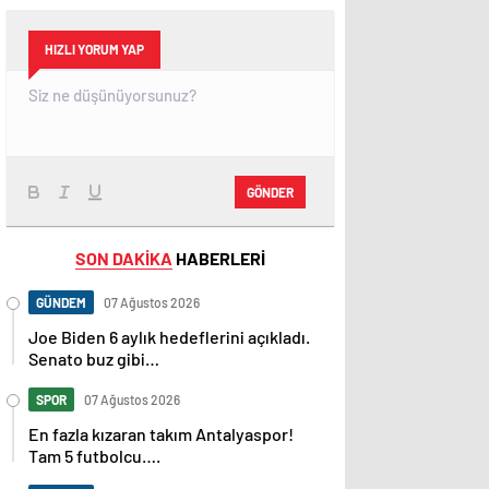
HIZLI YORUM YAP
GÖNDER
SON DAKİKA
HABERLERİ
GÜNDEM
07 Ağustos 2026
Joe Biden 6 aylık hedeflerini açıkladı.
Senato buz gibi…
SPOR
07 Ağustos 2026
En fazla kızaran takım Antalyaspor!
Tam 5 futbolcu….