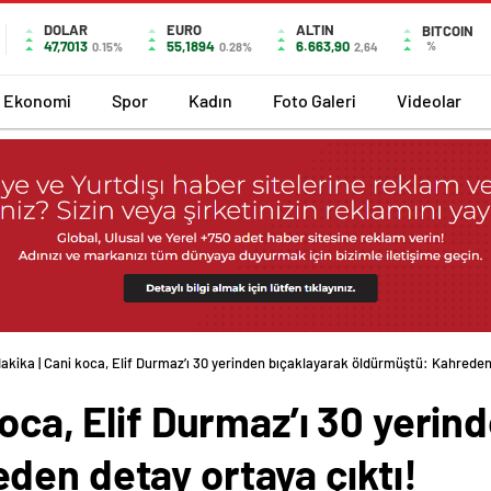
DOLAR
EURO
ALTIN
BITCOIN
47,7013
55,1894
6.663,90
%
0.15%
0.28%
2,64
Ekonomi
Spor
Kadın
Foto Galeri
Videolar
akika | Cani koca, Elif Durmaz’ı 30 yerinden bıçaklayarak öldürmüştü: Kahrede
koca, Elif Durmaz’ı 30 yerin
den detay ortaya çıktı!