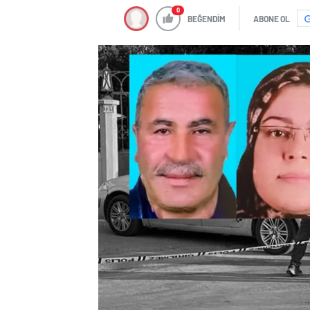
0
BEĞENDİM
ABONE OL