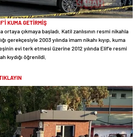
İF’İ KUMA GETİRMİŞ
da ortaya çıkmaya başladı. Katil zanlısının resmi nikahla
dığı gerekçesiyle 2003 yılında imam nikahı kıyıp, kuma
eşinin evi terk etmesi üzerine 2012 yılında Elif’e resmi
ah kıydığı öğrenildi.
TIKLAYIN