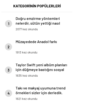
KATEGORİNİN POPÜLERLERİ
Doğru emzirme yöntemleri
nelerdir, sütün yettiği nasıl
1
anlaşılır?
2077 kez okundu
Müzayedede Anadol farkı
2
1913 kez okundu
Taylor Swift yeni albüm planları
için düğmeye bastığını sosyal
3
medyadan duyurdu!
1635 kez okundu
Takı ve makyaj uyumuna trend
örnekleri sizler için derledik.
4
1621 kez okundu