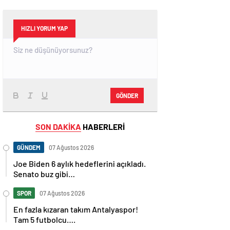
HIZLI YORUM YAP
GÖNDER
SON DAKİKA
HABERLERİ
GÜNDEM
07 Ağustos 2026
Joe Biden 6 aylık hedeflerini açıkladı.
Senato buz gibi…
SPOR
07 Ağustos 2026
En fazla kızaran takım Antalyaspor!
Tam 5 futbolcu….