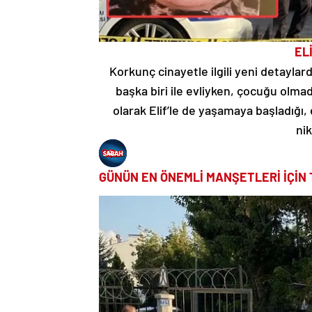
EL
Korkunç cinayetle ilgili yeni detaylar
başka biri ile evliyken, çocuğu olma
olarak Elif’le de yaşamaya başladığı, 
nik
GÜNÜN EN ÖNEMLİ MANŞETLERİ İÇİN 