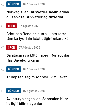
GÜNDEM
07 Ağustos 2026
Norweç silahlı kuvvetleri kadınlardan
oluşan özel kuvvetler eğitimlerini
başlattı.
SPOR
07 Ağustos 2026
Cristiano Ronaldo’nun akıllara zarar
tüm kariyerinin istatistiğini çıkardık !
SPOR
07 Ağustos 2026
Galatasaray’a kötü haber! Monaco’dan
flaş Onyekuru kararı.
GÜNDEM
07 Ağustos 2026
Trump’tan seçim sonrası ilk mülakat
GÜNDEM
07 Ağustos 2026
Avusturya başbakanı Sebastian Kurz
ile ilgili bilinmeyenler