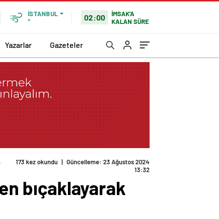
İMSAK'A
İSTANBUL
02:00
KALAN SÜRE
°
Yazarlar
Gazeteler
n
173 kez okundu
|
Güncelleme: 23 Ağustos 2024
13:32
den bıçaklayarak