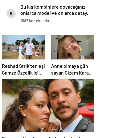
Bu kış kombinlere doyacağınız
onlarca model ve onlarca detay.
5
1587 kez okundu
Reshad Strik’ten eşi
Anne olmaya gün
Gamze Özçelik için
sayan Gizem Karaca
aşk dolu sözler!
heyecanını paylaştı!
“Benim cennetim…”
“Senelerdir annelik
yapıyorum ama bu
sene farklı…”