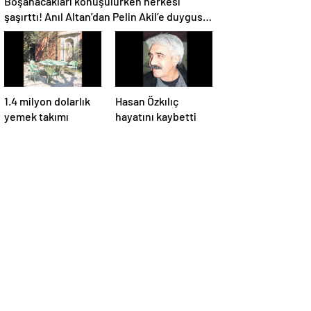
Boşanacakları konuşulurken herkesi
şaşırttı! Anıl Altan’dan Pelin Akil’e duygusal
Anneler Günü mesajı
1.4 milyon dolarlık
Hasan Özkılıç
yemek takımı
hayatını kaybetti