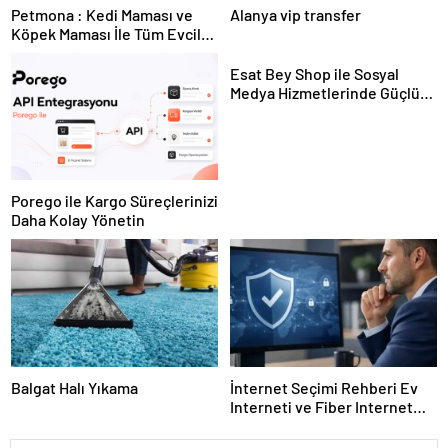
Petmona : Kedi Maması ve
Alanya vip transfer
Köpek Maması İle Tüm Evcil
Hayvan Ürünleri
Esat Bey Shop ile Sosyal
Medya Hizmetlerinde Güçlü
Panel Deneyimi
Porego ile Kargo Süreçlerinizi
Daha Kolay Yönetin
Balgat Halı Yıkama
İnternet Seçimi Rehberi Ev
Interneti ve Fiber Internet
Nasıl Doğru Tercih Edilir?