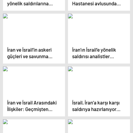
yönelik saldırılarına
Hastanesi avlusunda
karşı ABD, İngiltere ve
toplu mezar bulundu
Fransa ile güçlerini
birleştirme kararı aldı
İran ve İsrail’in askeri
İran’ın İsrail’e yönelik
güçleri ve savunma
saldırısı analistler
kapasiteleri ne
tarafından
durumda?
değerlendirildi
İran ve İsrail Arasındaki
İsrail, İran’a karşı karşı
İlişkiler: Geçmişten
saldırıya hazırlanıyor
Günümüze ‘Örtülü
iddiası
Savaş’