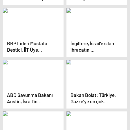
basınında: ‘Giyim ve
Gazze’ye yönelik
elektronik ürünler
tutumunu eleştirdi
sektörlerine darbe’
BBP Lideri Mustafa
İngiltere, İsrail’e silah
Destici, İİT Üye
ihracatını
Ülkelerine İsrail ile
durdurmayacak
İlişkileri Dondurma
Çağrısı Yaptı
ABD Savunma Bakanı
Bakan Bolat: Türkiye,
Austin, İsrail’in
Gazze’ye en çok
Gazze’deki eylemlerini
yardım ulaştıran
soykırım olarak
ülkelerden biri
nitelendirmedi