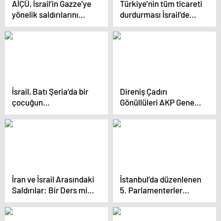
AİÇÜ, İsrail’in Gazze’ye
Türkiye’nin tüm ticareti
yönelik saldırılarını
durdurması İsrail’de
protesto etti
paniğe neden oldu:
Sonuçları çok büyük
olacak
İsrail, Batı Şeria’da bir
Direniş Çadırı
çocuğun
Gönüllüleri AKP Genel
öldürülmesinde
Merkezi’nde İsrail
‘muhtemel bir savaş
Ticaretini Protesto Etti
suçu’ işlemekle
suçlandı
İran ve İsrail Arasındaki
İstanbul’da düzenlenen
Saldırılar: Bir Ders mi,
5. Parlamenterler
Yoksa Yeni Bir İttifak
Arası Kudüs Platformu
mı?
Konferansı’nda İsrail’e