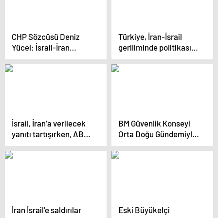
CHP Sözcüsü Deniz
Türkiye, İran-İsrail
Yücel: İsrail-İran
geriliminde politikasını
çatışmalarında
belirliyor
AKP’nin sessizliği
ülkemizin dış
politikasına zarar verdi
İsrail, İran’a verilecek
BM Güvenlik Konseyi
yanıtı tartışırken, ABD
Orta Doğu Gündemiyle
ve müttefikleri savaşı
Toplandı
durdurabilir mi?
İran İsrail’e saldırılar
Eski Büyükelçi