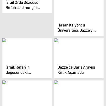
İsrail Ordu Sözcüsü:
konusunda kararlı
protesto etti
Refah saldırısı için
yeterli silahımız var
Hasan Kalyoncu
Üniversitesi, Gazze’ye
yönelik saldırılara tepki
gösterdi
İsrail, Refah’ın
Gazze’de Barış Arayışı
doğusundaki
Kritik Aşamada
çatışmalara rağmen
Kerem Şalom geçidini
yeniden açtı