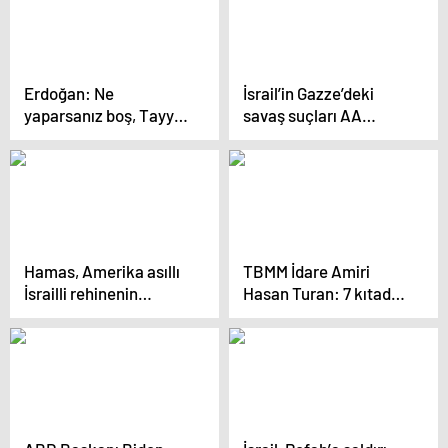
baskı kurulacak
Erdoğan: Ne
İsrail’in Gazze’deki
yaparsanız boş, Tayyip
savaş suçları AA
Erdoğan’ın kalbine
belgeseliyle ortaya
zincir vuramazsınız
çıktı
Hamas, Amerika asıllı
TBMM İdare Amiri
İsrailli rehinenin
Hasan Turan: 7 kıtadan
yaşadığını gösteren bir
75 ülkeden 600’e yakın
video yayımladı
parlamenter
İstanbul’da buluşacak