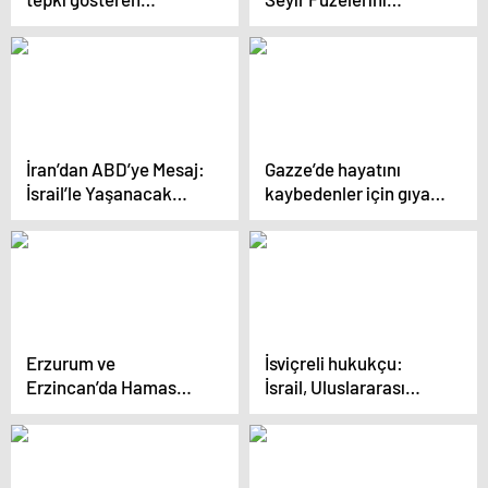
çalışanlar işten
Taşıyor, ABD
çıkarıldı, tazminat
İstihbaratı Hareketlilik
davası açacaklar
Tespit Etti
İran’dan ABD’ye Mesaj:
Gazze’de hayatını
İsrail’le Yaşanacak
kaybedenler için gıyabi
Çatışmaya Müdahil
cenaze namazı kılındı
Olma
Erzurum ve
İsviçreli hukukçu:
Erzincan’da Hamas
İsrail, Uluslararası
lideri İsmail Heniyye ve
Adalet Divanı
Gazzeliler için gıyabi
kararlarına uymakla
cenaze namazı kılındı
sorumludur