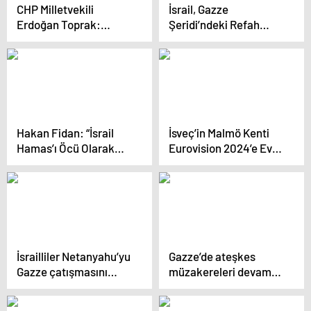
CHP Milletvekili
İsrail, Gazze
Erdoğan Toprak:
Şeridi’ndeki Refah
İsrail’e karşı açılan
Kenti’ni Tahliye Ediyor
soykırım davasına
müdahil olma kararı iç
politik kaygılarla atılan
bir adımdır
Hakan Fidan: “İsrail
İsveç’in Malmö Kenti
Hamas’ı Öcü Olarak
Eurovision 2024’e Ev
Kullanıyor”
Sahipliği Yapacak
İsrailliler Netanyahu’yu
Gazze’de ateşkes
Gazze çatışmasını
müzakereleri devam
uzatmakla suçluyor
ediyor