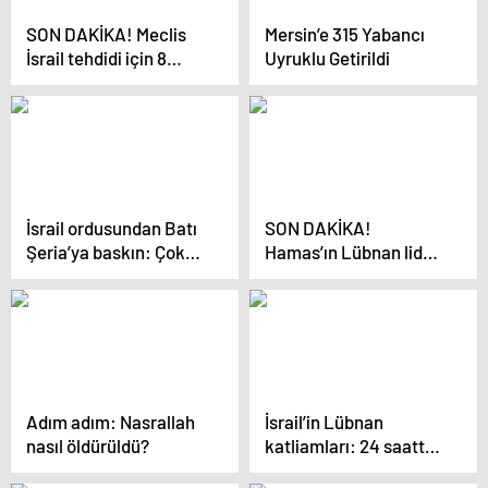
SON DAKİKA! Meclis
Mersin’e 315 Yabancı
İsrail tehdidi için 8
Uyruklu Getirildi
Ekim’de toplanacak
İsrail ordusundan Batı
SON DAKİKA!
Şeria’ya baskın: Çok
Hamas’ın Lübnan lideri
sayıda gözaltı
Fetih Şerif Ebu El Emin
öldürüldü
Adım adım: Nasrallah
İsrail’in Lübnan
nasıl öldürüldü?
katliamları: 24 saatte
105 ölüm