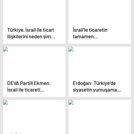
Türkiye, İsrail ile ticari
İsrail’le ticaretin
ilişkilerini neden şimdi
tamamen
kesti? Sonuçları ne
durdurulmasının
olabilir?
ardından
Cumhurbaşkanı
Erdoğan’dan iş
dünyasına mesaj:
Sonuçları istişare
içinde yürüteceğiz
DEVA Partili Ekmen:
Erdoğan: Türkiye’de
İsrail ile ticareti
siyasetin yumuşama
bugüne kadar neden
sürecini başlatalım
kesmediniz?
istiyorum