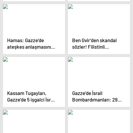
aldığını kabul etti
katildir’ paylaşımı
sonrası konseri iptal
edildi!
Hamas: Gazze’de
Ben Gvir’den skandal
ateşkes anlaşmasının
sözler! Filistinli
nihai taslağı
mahkumla dalga geçti
tamamlandı
Kassam Tugayları,
Gazze’de İsrail
Gazze’de 5 işgalci İsrail
Bombardımanları: 29
tankını imha etti
Ölüm