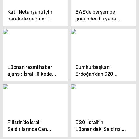
Katil Netanyahu için
BAE’de perşembe
harekete geçtiler!
gününden bu yana
G7’den ortak İsrail
kayıp olan haham ölü
çağrısı
bulundu
Lübnan resmi haber
Cumhurbaşkanı
ajansı: İsrail, ülkede
Erdoğan’dan G20
uluslararası yasaklı
sonrası tüm dünyaya
fosfor bombası
çağrı: İsrail’e zorlayıcı
kullanmayı sürdürüyor
tedbir şart
Filistin’de İsrail
DSÖ, İsrail’in
Saldırılarında Can
Lübnan’daki Saldırısını
Kaybı 43 Bin 799’a
Kınadı