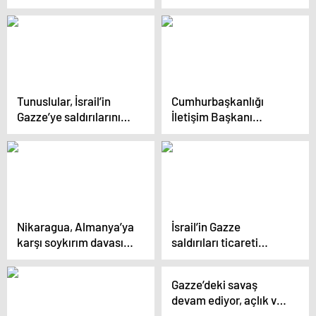
5 yılda yüzde 15 arttı
Tunuslular, İsrail’in
Cumhurbaşkanlığı
Gazze’ye saldırılarını
İletişim Başkanı
ramazan ayı boyunca
Fahrettin Altun: İsrail
protesto etti
Filistinlileri ve hakikati
katlediyor
Nikaragua, Almanya’ya
İsrail’in Gazze
karşı soykırım davası
saldırıları ticareti
açıyor
olumsuz etkiledi
Gazze’deki savaş
devam ediyor, açlık ve
ölümler artıyor