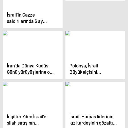
İsrail’in Gazze
saldırılarında 6 ay
geride kaldı
İran’da Dünya Kudüs
Polonya, İsrail
Günü yürüyüşlerine on
Büyükelçisini
binlerce kişi katıldı
çağırarak protesto
notası verdi
İngiltere’den İsrail’e
İsrail, Hamas liderinin
silah satışının
kız kardeşinin gözaltı