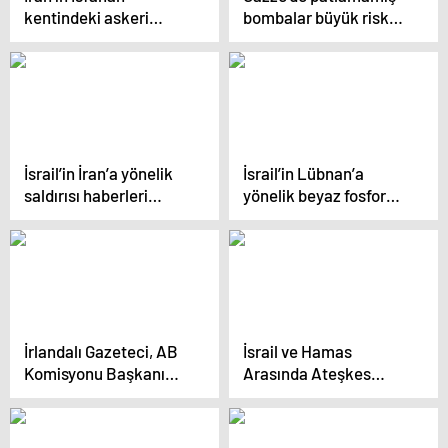
kentindeki askeri
bombalar büyük risk
üslere saldırı
oluşturuyor
düzenlendi
İsrail’in İran’a yönelik
İsrail’in Lübnan’a
saldırısı haberleri
yönelik beyaz fosfor
yayıldı
saldırıları: Siviller
yaşadıklarını anlatıyor
İrlandalı Gazeteci, AB
İsrail ve Hamas
Komisyonu Başkanı
Arasında Ateşkes
von der Leyen’i İsrail’in
Görüşmeleri Durma
Gazze’deki Soykırımına
Noktasında
Destek Vermekle