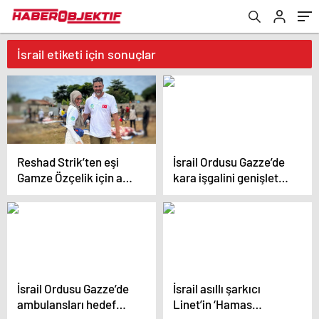
İsrail etiketi için sonuçlar
Reshad Strik’ten eşi
İsrail Ordusu Gazze’de
Gamze Özçelik için aşk
kara işgalini genişletti!
dolu sözler! “Benim
Refah kentine
cennetim…”
operasyon
İsrail Ordusu Gazze’de
İsrail asıllı şarkıcı
ambulansları hedef
Linet’in ‘Hamas