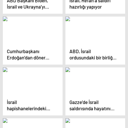
ABD Başkanı Biden,
İsrail, Refah’a saldırı
İsrail ve Ukrayna’yı
hazırlığı yapıyor
kapsayan 95 milyar
dolarlık yardım
paketini imzaladı
Cumhurbaşkanı
ABD, İsrail
Erdoğan’dan döner
ordusundaki bir birliğe
sorusuna esprili yanıt!
yardımı kesmeyi
Kendisi de kahkaha
düşünüyor
attı
İsrail
Gazze’de İsrail
hapishanelerindeki
saldırısında hayatını
Filistinli mahkumların
kaybeden anne,
kötüleşen koşulları
bebeğini kucağına
almadan öldü