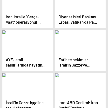
İran, İsrail’e “Gerçek
Diyanet İşleri Başkanı
Vaat” operasyonu!
Erbaş, Vatikan’da Papa
300’e yakın füze ve İHA
Fransuva ile görüştü
ile saldırdılar
AYF, İsrail
Fatih’te hekimler
saldırılarında hayatını
İsrail’in Gazze’ye
kaybeden gazetecileri
yönelik saldırılarını
anmak için 24 saatlik
protesto etti
canlı yayın başlattı
İsrail’in Gazze işgaline
İran-ABD Gerilimi: İran
tepki gösteren
Seyir Füzelerini