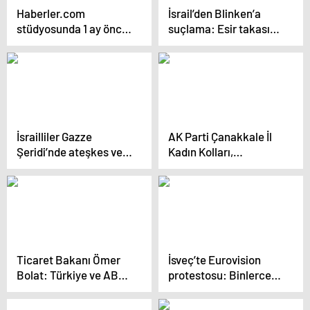
Haberler.com
İsrail’den Blinken’a
stüdyosunda 1 ay önce
suçlama: Esir takası
söylemişti: Lübnan’da
müzakerelerini tasfiye
hava saldırılarını
etti
görmemiz an meselesi
İsrailliler Gazze
AK Parti Çanakkale İl
Şeridi’nde ateşkes ve
Kadın Kolları,
esir takası anlaşması
Gazze’deki Anneler İçin
için gösteri düzenledi
Basın Açıklaması Yaptı
Ticaret Bakanı Ömer
İsveç’te Eurovision
Bolat: Türkiye ve ABD,
protestosu: Binlerce
ekonomi alanında
Filistin yanlısı İsrail’in
ilişkileri canlandırma
yarışmaya katılımını