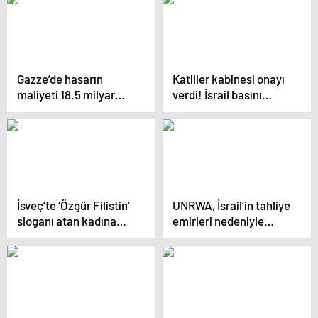
Gazze’de hasarın
Katiller kabinesi onayı
maliyeti 18.5 milyar
verdi! İsrail basını
dolar
duyurdu: Yok etmeye
ant içtiler!
İsveç’te ‘Özgür Filistin’
UNRWA, İsrail’in tahliye
sloganı atan kadına
emirleri nedeniyle
sert müdahale
Gazze’deki yardım
operasyonlarını askıya
aldı