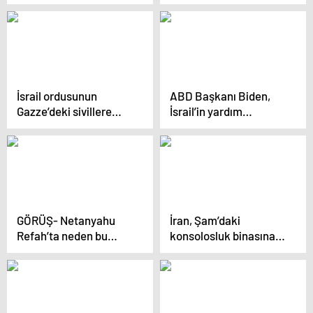
durdurulması için çağrı
süresini uzattı
İsrail ordusunun
ABD Başkanı Biden,
Gazze’deki sivillere
İsrail’in yardım
tahliye uyarıları hata ve
görevlilerini korumak
çelişkiler içeriyor
için yeterince çaba
göstermediğini söyledi
GÖRÜŞ- Netanyahu
İran, Şam’daki
Refah’ta neden bu
konsolosluk binasına
kadar ısrarcı?
düzenlenen saldırıya
yanıt vereceğini
açıkladı