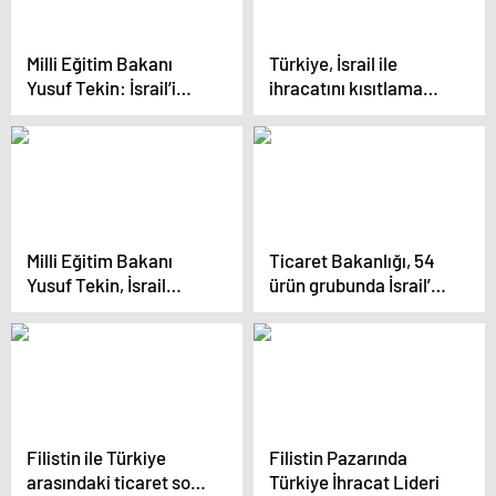
Milli Eğitim Bakanı
Türkiye, İsrail ile
Yusuf Tekin: İsrail’i
ihracatını kısıtlama
memnun etmek
kararı aldı
istemiyorsak yeniden
düşünmenin vaktidir
Milli Eğitim Bakanı
Ticaret Bakanlığı, 54
Yusuf Tekin, İsrail
ürün grubunda İsrail’e
saldırılarını kınadı
ihracatı kısıtladı
Filistin ile Türkiye
Filistin Pazarında
arasındaki ticaret son
Türkiye İhracat Lideri