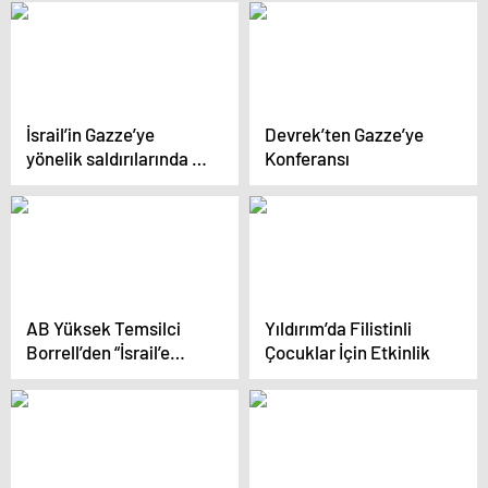
Yükseldi
İsrail’in Gazze’ye
Devrek’ten Gazze’ye
yönelik saldırılarında 11
Konferansı
Filistinli öldü
AB Yüksek Temsilci
Yıldırım’da Filistinli
Borrell’den “İsrail’e
Çocuklar İçin Etkinlik
silah ambargosu”
çağrısına destek