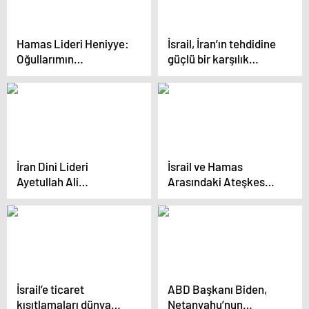
Hamas Lideri Heniyye:
İsrail, İran’ın tehdidine
Oğullarımın
güçlü bir karşılık
öldürülmesi, ateşkes
vereceğini açıkladı
taleplerimizi etkilemez
İran Dini Lideri
İsrail ve Hamas
Ayetullah Ali
Arasındaki Ateşkes
Hamaney: İsrail’in
Müzakereleri Sürüyor
Saldırısı
Cezalandırılacak
İsrail’e ticaret
ABD Başkanı Biden,
kısıtlamaları dünya
Netanyahu’nun