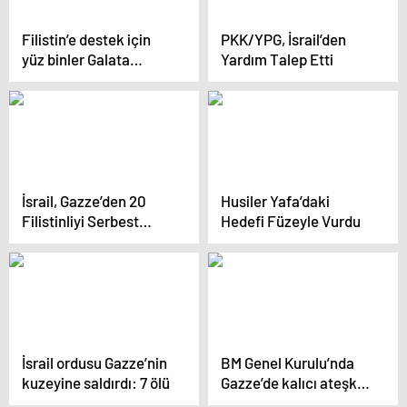
Filistin’e destek için
PKK/YPG, İsrail’den
yüz binler Galata
Yardım Talep Etti
Köprüsü’nde buluştu
İsrail, Gazze’den 20
Husiler Yafa’daki
Filistinliyi Serbest
Hedefi Füzeyle Vurdu
Bıraktı
İsrail ordusu Gazze’nin
BM Genel Kurulu’nda
kuzeyine saldırdı: 7 ölü
Gazze’de kalıcı ateşkes
tasarısı kabul edildi