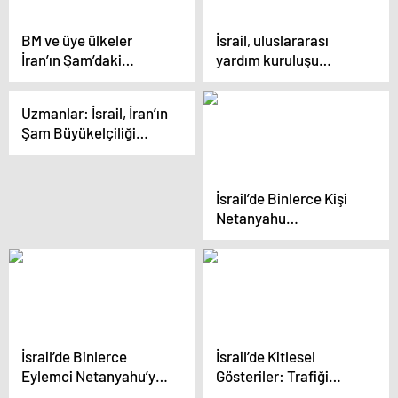
BM ve üye ülkeler
İsrail, uluslararası
İran’ın Şam’daki
yardım kuruluşu
konsolosluk binasına
çalışanlarını öldürdü
düzenlenen saldırıyı
Uzmanlar: İsrail, İran’ın
kınadı
Şam Büyükelçiliği
saldırısıyla ABD-İran
mutabakatının önüne
geçmeyi hedefliyor
İsrail’de Binlerce Kişi
Netanyahu
Hükümetinin İstifasını
Talep Ediyor
İsrail’de Binlerce
İsrail’de Kitlesel
Eylemci Netanyahu’yu
Gösteriler: Trafiği
Görevden
Kesti, Ateş Yaktı,