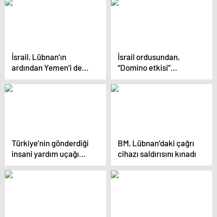
İsrail, Lübnan’ın
İsrail ordusundan,
ardından Yemen’i de
“Domino etkisi”
vurdu
videosu! Hizbullah’a
mesajları çok açık
Türkiye’nin gönderdiği
BM, Lübnan’daki çağrı
insani yardım uçağı
cihazı saldırısını kınadı
Lübnan’a ulaştı