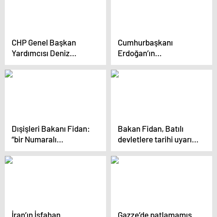
CHP Genel Başkan
Cumhurbaşkanı
Yardımcısı Deniz
Erdoğan’ın
Yücel: Türkiye İttifakı
Dolmabahçe’de
31 Mart 2024 Yerel
Heniyye ile görüşmesi
Seçimlerini Kazandı
dünya basınında
Dışişleri Bakanı Fidan:
Bakan Fidan, Batılı
“bir Numaralı
devletlere tarihi uyarı:
Önceliğimiz İsrail
Filistinlilerin hak ettiği
İşgalinin Sona Ermesi
devlet verilmezse
ve İki Devletli Formülün
krizler devam edecek
Hayata Geçmesi”
İran’ın İsfahan
Gazze’de patlamamış