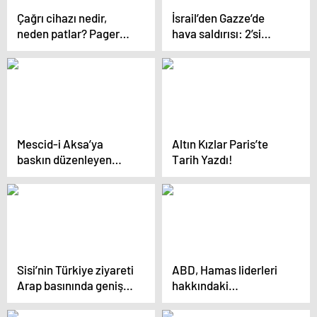
Çağrı cihazı nedir,
İsrail’den Gazze’de
neden patlar? Pager
hava saldırısı: 2’si
çağrı cihazı nedir?
çocuk 6 Filistinli öldü
Mescid-i Aksa’ya
Altın Kızlar Paris’te
baskın düzenleyen
Tarih Yazdı!
fanatik Yahudi sayısı
bu yıl “rekora” koşuyor
Sisi’nin Türkiye ziyareti
ABD, Hamas liderleri
Arap basınında geniş
hakkındaki
yankı uyandırdı: Yeni
iddianameyi hazırladı
dönem başladı