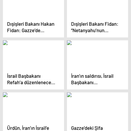
Suçladı
Dışişleri Bakanı Hakan
Dışişleri Bakanı Fidan:
Fidan: Gazze’de
“Netanyahu’nun
yaşanan felaketi sona
iktidarda kalabilmek
erdirmek için daha
için bölgemizi bir
fazla çaba
savaşa sürüklemeye
harcamalıyız
çalıştığı aşikardır”
İsrail Başbakanı
İran’ın saldırısı, İsrail
Refah’a düzenlenecek
Başbakanı
askeri harekatı
Netanyahu’ya ‘can
erteledi
simidi uzattı’
Ürdün, İran’ın İsrail’e
Gazze’deki Şifa