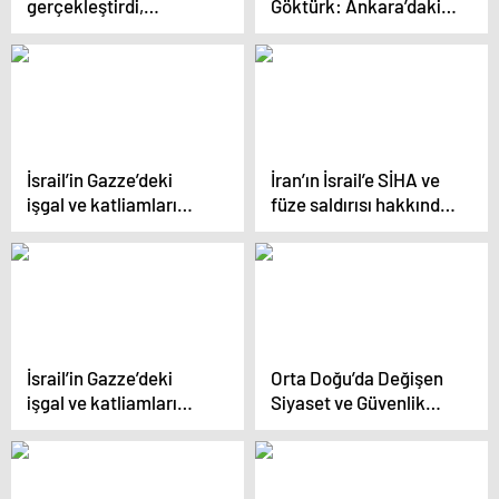
gerçekleştirdi,
Göktürk: Ankara’daki
misilleme korkusu ve
sessizlik dikkat çekici
meşruiyet krizi
İsrail’in Gazze’deki
İran’ın İsrail’e SİHA ve
işgal ve katliamları
füze saldırısı hakkında
protesto edildi
neler biliniyor?
İsrail’in Gazze’deki
Orta Doğu’da Değişen
işgal ve katliamları
Siyaset ve Güvenlik
protesto edildi
Ortamı Konferansı
Düzenlendi