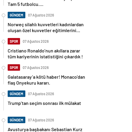
Tam 5 futbolcu….
GÜNDEM
07 Ağustos 2026
Norweç silahlı kuvvetleri kadınlardan
oluşan özel kuvvetler eğitimlerini
başlattı.
SPOR
07 Ağustos 2026
Cristiano Ronaldo’nun akıllara zarar
tüm kariyerinin istatistiğini çıkardık !
SPOR
07 Ağustos 2026
Galatasaray’a kötü haber! Monaco’dan
flaş Onyekuru kararı.
GÜNDEM
07 Ağustos 2026
Trump’tan seçim sonrası ilk mülakat
GÜNDEM
07 Ağustos 2026
Avusturya başbakanı Sebastian Kurz