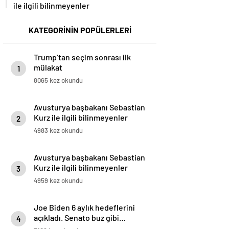
ile ilgili bilinmeyenler
KATEGORİNİN POPÜLERLERİ
Trump’tan seçim sonrası ilk
mülakat
1
8065 kez okundu
Avusturya başbakanı Sebastian
Kurz ile ilgili bilinmeyenler
2
4983 kez okundu
Avusturya başbakanı Sebastian
Kurz ile ilgili bilinmeyenler
3
4959 kez okundu
Joe Biden 6 aylık hedeflerini
açıkladı. Senato buz gibi…
4