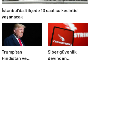
İstanbul’da 3 ilçede 10 saat su kesintisi
yaşanacak
Trump’tan
Siber güvenlik
Hindistan ve
devinden
Pakistan’a
çalışanlarına kötü
‘çatışmaları
haber! Yüzlerce kişi
durdurun’ çağrısı
işten çıkarılacak