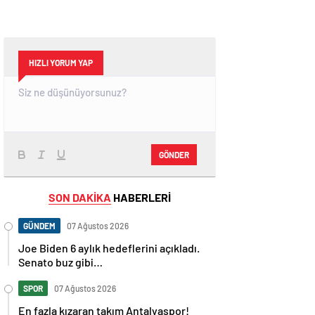
HIZLI YORUM YAP
GÖNDER
SON DAKİKA
HABERLERİ
GÜNDEM
07 Ağustos 2026
Joe Biden 6 aylık hedeflerini açıkladı.
Senato buz gibi…
SPOR
07 Ağustos 2026
En fazla kızaran takım Antalyaspor!