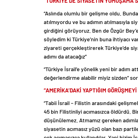
“TÜRKİYE’DE SİYASETİN YUMUŞAMA S
“Aslında olumlu bir gelişme oldu. Bund
atılmıyordu ve bu adımın atılmasıyla 
girdiğini görüyoruz. Ben de Özgür Bey’e 
söyledim ki Türkiye’nin buna ihtiyacı var
ziyareti gerçekleştirerek Türkiye’de s
adımı da atacağız”
“Türkiye İsrail’e yönelik yeni bir adım a
değerlendirme alabilir miyiz sizden” so
“AMERİKA’DAKİ YAPTIĞIM GÖRÜŞMEY
“Tabii İsrail – Filistin arasındaki gelişme
45 bin Filistinliyi acımasızca öldürdü.
düşünülemez. Atmamız gereken adımlar 
siyasetin acımasız yüzü olan bazı part
çok acımasızca kullandılar. Yani bizim İs