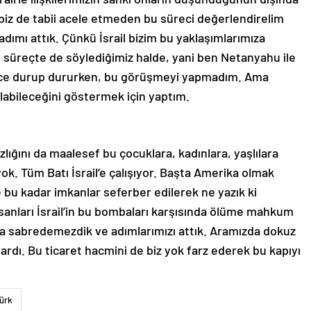
ve biz de tabii acele etmeden bu süreci değerlendirelim
adımı attık. Çünkü İsrail bizim bu yaklaşımlarımıza
süreçte de söylediğimiz halde, yani ben Netanyahu ile
ece durup dururken, bu görüşmeyi yapmadım. Ama
tılabileceğini göstermek için yaptım.
ığını da maalesef bu çocuklara, kadınlara, yaşlılara
ok. Tüm Batı İsrail’e çalışıyor. Başta Amerika olmak
ve bu kadar imkanlar seferber edilerek ne yazık ki
 insanları İsrail’in bu bombaları karşısında ölüme mahkum
aha sabredemezdik ve adımlarımızı attık. Aramızda dokuz
vardı. Bu ticaret hacmini de biz yok farz ederek bu kapıyı
ürk