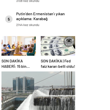
3108 kez okundu
Putin’den Ermenistan’ı yıkan
açıklama: Karabağ
5
Azerbaycan’ın ayrılmaz bir
2144 kez okundu
parçasıdır!
SON DAKİKA
SON DAKİKA | Fed
HABERİ: 15 bin
faiz kararı belli oldu!
sözleşmeli
öğretmen
atamasında sözlü
sınava hak kazanan
adaylar açıklandı