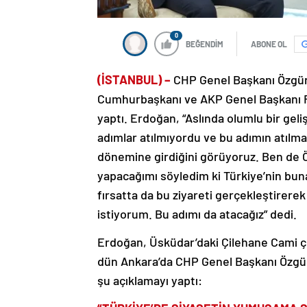
0
BEĞENDİM
ABONE OL
(İSTANBUL) –
CHP Genel Başkanı Özgür 
Cumhurbaşkanı ve AKP Genel Başkanı R
yaptı. Erdoğan, “Aslında olumlu bir ge
adımlar atılmıyordu ve bu adımın atıl
dönemine girdiğini görüyoruz. Ben de Özg
yapacağımı söyledim ki Türkiye’nin buna i
fırsatta da bu ziyareti gerçekleştirere
istiyorum. Bu adımı da atacağız” dedi.
Erdoğan, Üsküdar’daki Çilehane Cami ç
dün Ankara’da CHP Genel Başkanı Özgür
şu açıklamayı yaptı: