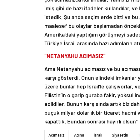
imiş gibi de bazı ifadeler kullandılar. 
istedik. Şu anda seçimlerde bitti ve bu 
maalesef bu olaylar başlamadan önceki 
Amerika’daki yaptığım görüşmeyi sad
Türkiye İsrail arasında bazı adımların a
“NETANYAHU ACIMASIZ”
Ama Netanyahu acımasız ve bu acımasızl
karşı gösterdi. Onun elindeki imkanlar y
üzere bunlar hep İsrail’le çalışıyorlar. 
Filistin’in o garip guraba fakir, yoksul
edildiler. Bunun karşısında artık biz d
buçuk milyar dolarlık bir ticaret hacmi 
kapattık. Bundan sonrası hayırlı olsun”
Acımasız
Adımı
İsrail
Siyasetin
T