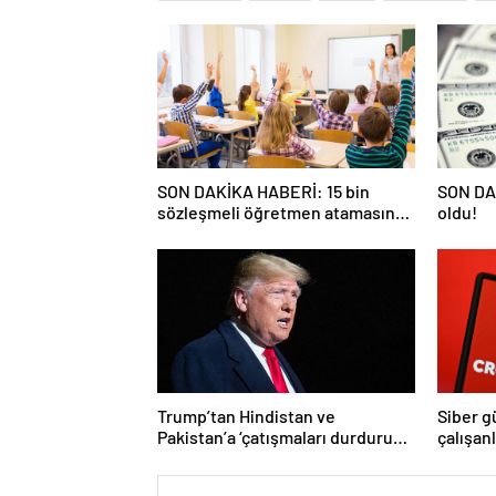
SON DAKİKA HABERİ: 15 bin
SON DAK
sözleşmeli öğretmen atamasında
oldu!
sözlü sınava hak kazanan adaylar
açıklandı
Trump’tan Hindistan ve
Siber g
Pakistan’a ‘çatışmaları durdurun’
çalışan
çağrısı
Yüzlerce