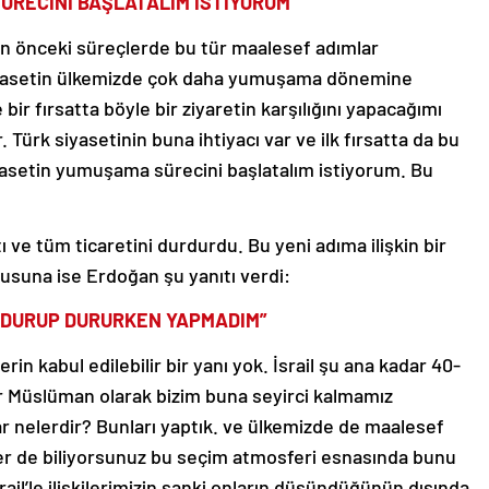
ÜRECİNİ BAŞLATALIM İSTİYORUM”
an önceki süreçlerde bu tür maalesef adımlar
siyasetin ülkemizde çok daha yumuşama dönemine
bir fırsatta böyle bir ziyaretin karşılığını yapacağımı
. Türk siyasetinin buna ihtiyacı var ve ilk fırsatta da bu
iyasetin yumuşama sürecini başlatalım istiyorum. Bu
ttı ve tüm ticaretini durdurdu. Bu yeni adıma ilişkin bir
rusuna ise Erdoğan şu yanıtı verdi:
İ DURUP DURURKEN YAPMADIM”
lerin kabul edilebilir bir yanı yok. İsrail şu ana kadar 40-
 Bir Müslüman olarak bizim buna seyirci kalmamız
nelerdir? Bunları yaptık. ve ülkemizde de maalesef
iler de biliyorsunuz bu seçim atmosferi esnasında bunu
rail’le ilişkilerimizin sanki onların düşündüğünün dışında