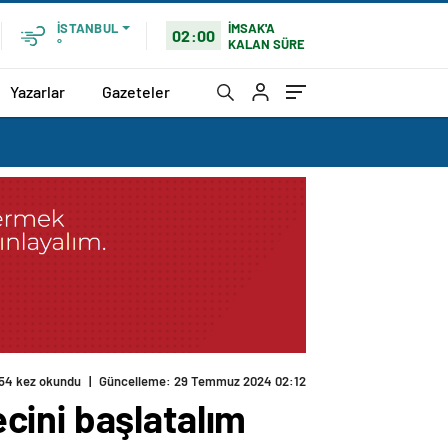
İMSAK'A
İSTANBUL
02:00
KALAN SÜRE
°
Yazarlar
Gazeteler
cini başlatalım