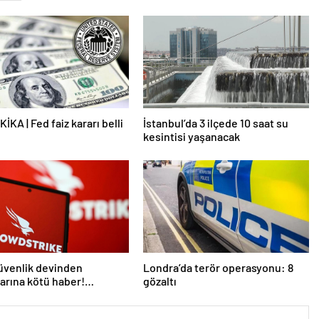
İKA | Fed faiz kararı belli
İstanbul’da 3 ilçede 10 saat su
kesintisi yaşanacak
üvenlik devinden
Londra’da terör operasyonu: 8
larına kötü haber!
gözaltı
 kişi işten çıkarılacak