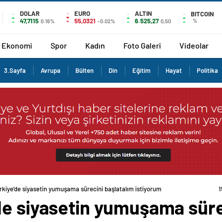
DOLAR
EURO
ALTIN
BITCOIN
47,7115
55,0321
6.525,27
%
0.16%
-0.02%
0,50
Ekonomi
Spor
Kadın
Foto Galeri
Videolar
3.Sayfa
Avrupa
Bülten
Din
Eğitim
Hayat
Politika
kiye’de siyasetin yumuşama sürecini başlatalım istiyorum
de siyasetin yumuşama süre