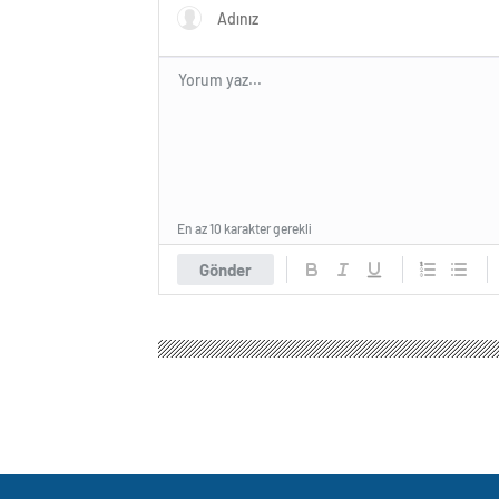
En az 10 karakter gerekli
Gönder
Haber Objektif
Gündem
Politika
DEM Parti ve
DEM Parti ve CHP G