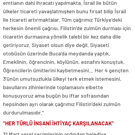
emtianın dahi ihracatı yapılmakta. İsrail ile bütün
ülkeler ticareti yavaşlatmışken bunu fırsat bilip İsrail
ile ticareti artırmaktalar. Tüm çağrımız Türkiye’deki
herkesin önemli çağrısı, Filistin’de zulmün durması için
ticaretin durmasına yönelik talebi bir kez daha dile
getiriyoruz. Siyaset olsun diye değil. Siyaseti
otobüsün üzerinde Buca’da meydanda yaptık.
Emeklinin, öğrencinin, köylünün, esnafını konuştuk.
Öğrencilerin ümitlerini kaybetmesini… Her 4 gençten
3’ünün umutsuzlukla ülkeyi terk etmek istemesini,
bavullarını zihinlerinde toplamasını elbette
konuşuyoruz ama bugün bu iftar sofrasından
hepsinden ayrı olarak çağrımız Filistin’deki zulmün
durdurulmasıdır.”
“HER TÜRLÜ İNSANİ İHTİYAÇ KARŞILANACAK”
31 Mart yerel seçimlerinin ardından belediye