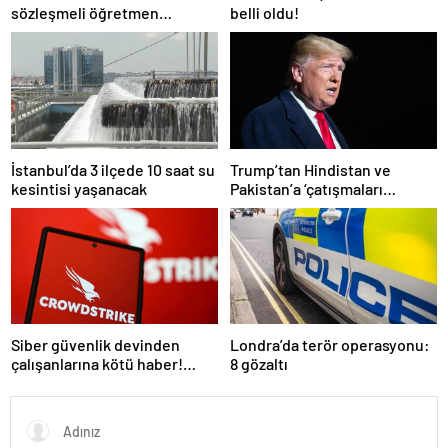
sözleşmeli öğretmen
belli oldu!
atamasında sözlü sınava hak
kazanan adaylar açıklandı
İstanbul’da 3 ilçede 10 saat su
Trump’tan Hindistan ve
kesintisi yaşanacak
Pakistan’a ‘çatışmaları
durdurun’ çağrısı
Siber güvenlik devinden
Londra’da terör operasyonu:
çalışanlarına kötü haber!
8 gözaltı
Yüzlerce kişi işten çıkarılacak