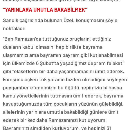
“YARINLARA UMUTLA BAKABİLMEK”
Sandık çağrısında bulunan Özel, konuşmasını şöyle
noktaladı:
“Ben Ramazan’da tuttuğunuz oruçların, ettiğiniz
duaların kabul olmasını hep birlikte bayrama
ulaşmamızı ama bayramın bayram gibi kutlanabilmesi
için ülkemizde 6 Şubat’ta yaşadığımız deprem felaketi
gibi felaketlerin bir daha yaşanmamasını ümit ederek,
komşusu açken tok yatanın bizden olmadığını söyleyen
peygamber efendimizin bu öğüdü hepimizin bilhassa
kamu yöneticilerinin tutmasını ümit ederek, bayrama
kavuştuğumuzda tüm çocukların yüzünün gülebildiği,
ailelerinin yarınlara umutla bakabildiği günlere ümit
ederek bir kez daha Ramazanınızı kutluyorum.
Bayramınızı şimdiden kutluyorum. ve hepinizi 31