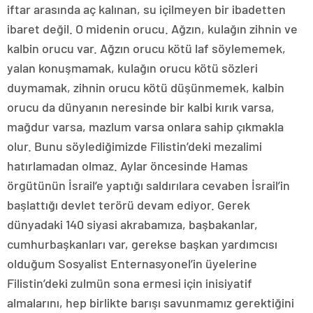
iftar arasında aç kalınan, su içilmeyen bir ibadetten
ibaret değil. O midenin orucu. Ağzın, kulağın zihnin ve
kalbin orucu var. Ağzın orucu kötü laf söylememek,
yalan konuşmamak, kulağın orucu kötü sözleri
duymamak, zihnin orucu kötü düşünmemek, kalbin
orucu da dünyanın neresinde bir kalbi kırık varsa,
mağdur varsa, mazlum varsa onlara sahip çıkmakla
olur. Bunu söylediğimizde Filistin’deki mezalimi
hatırlamadan olmaz. Aylar öncesinde Hamas
örgütünün İsrail’e yaptığı saldırılara cevaben İsrail’in
başlattığı devlet terörü devam ediyor. Gerek
dünyadaki 140 siyasi akrabamıza, başbakanlar,
cumhurbaşkanları var, gerekse başkan yardımcısı
olduğum Sosyalist Enternasyonel’in üyelerine
Filistin’deki zulmün sona ermesi için inisiyatif
almalarını, hep birlikte barışı savunmamız gerektiğini