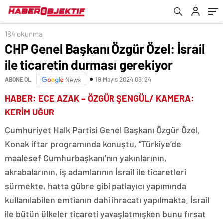
184 okunma
CHP Genel Başkanı Özgür Özel: İsrail
ile ticaretin durması gerekiyor
19 Mayıs 2024 06:24
ABONE OL
News
HABER: ECE AZAK – ÖZGÜR ŞENGÜL/ KAMERA:
KERİM UĞUR
Cumhuriyet Halk Partisi Genel Başkanı Özgür Özel,
Konak iftar programında konuştu, “Türkiye’de
maalesef Cumhurbaşkanı’nın yakınlarının,
akrabalarının, iş adamlarının İsrail ile ticaretleri
sürmekte, hatta gübre gibi patlayıcı yapımında
kullanılabilen emtianın dahi ihracatı yapılmakta. İsrail
ile bütün ülkeler ticareti yavaşlatmışken bunu fırsat