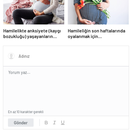
Hamilelikte anksiyete (kaygı
Hamileliğin son haftalarında
bozukluğu) yaşayanların
oyalanmak için…
gerçek ihtiyacı
En az 10 karakter gerekli
Gönder