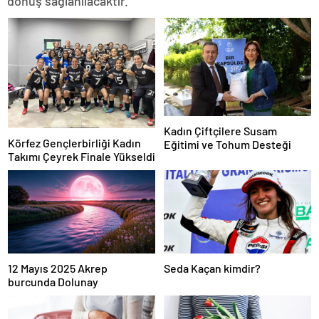
dönüş sağlanılacaktır.”
Kadın Çiftçilere Susam
Körfez Gençlerbirliği Kadın
Eğitimi ve Tohum Desteği
Takımı Çeyrek Finale Yükseldi
12 Mayıs 2025 Akrep
Seda Kaçan kimdir?
burcunda Dolunay