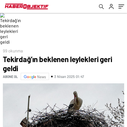
99 okunma
Tekirdağ’ın beklenen leylekleri geri
geldi
3 Nisan 2025 01:47
ABONE OL
News