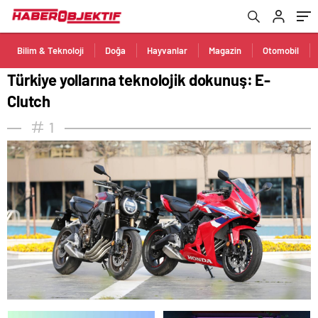
Bilim & Teknoloji
Doğa
Hayvanlar
Magazin
Otomobil
Türkiye yollarına teknolojik dokunuş: E-
Clutch
1