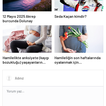
12 Mayıs 2025 Akrep
Seda Kaçan kimdir?
burcunda Dolunay
Hamilelikte anksiyete (kaygı
Hamileliğin son haftalarında
bozukluğu) yaşayanların
oyalanmak için…
gerçek ihtiyacı