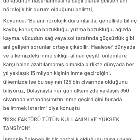
dokusunun hasarlanmasına bağlı olarak gelişen ani
nörolojik bir durum olduğunu belirtti.
Koyuncu, “Bu ani nörolojik durumlarda, genellikle bilinç
kaybı, konuşma bozukluğu, yutma bozukluğu, ağızda
kayma, vücudun sağ veya sol tarafında güçsüzlük gibi
ani gelişen sorunlar ortaya çıkabilir. Maalesef dünyada
ve ülkemizdeki inme sıklığı, alınan çeşitli önlemlere
karşı halen azaltılamamış olmakla birlikte dünyada her
yıl yaklaşık 15 milyon kişinin inme geçirdiğini,
ülkemizde ise bu sayının 125 bin civarında olduğunu
biliyoruz. Dolayısıyla her gün ülkemizde yaklaşık 350
civarında vatandaşımızın inme geçirdiğini burada
belirtmek isterim” diye konuştu.
“RİSK FAKTÖRÜ TÜTÜN KULLANIMI VE YÜKSEK
TANSİYON”
İnmenin önlenebilir bir hastalık olduğunu vurgulayan