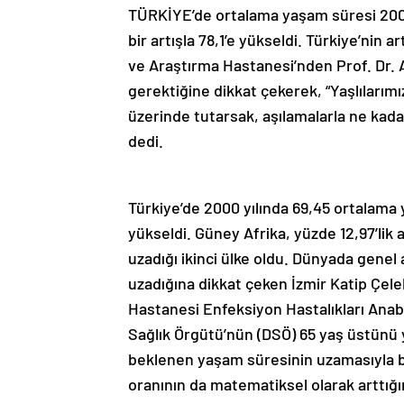
TÜRKİYE’de ortalama yaşam süresi 2000 
bir artışla 78,1’e yükseldi. Türkiye’nin 
ve Araştırma Hastanesi’nden Prof. Dr. A
gerektiğine dikkat çekerek, “Yaşlılarımı
üzerinde tutarsak, aşılamalarla ne kad
dedi.
Türkiye’de 2000 yılında 69,45 ortalama 
yükseldi. Güney Afrika, yüzde 12,97’lik a
uzadığı ikinci ülke oldu. Dünyada gene
uzadığına dikkat çeken İzmir Katip Çele
Hastanesi Enfeksiyon Hastalıkları Anabi
Sağlık Örgütü’nün (DSÖ) 65 yaş üstünü yaş
beklenen yaşam süresinin uzamasıyla b
oranının da matematiksel olarak arttığı