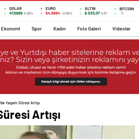
DOLAR
EURO
ALTIN
BITCOIN
47,5995
54,9884
6.533,07
%
0.06%
-0.05%
0,57
Ekonomi
Spor
Kadın
Foto Galeri
Videolar
’de Yaşam Süresi Artışı
üresi Artışı