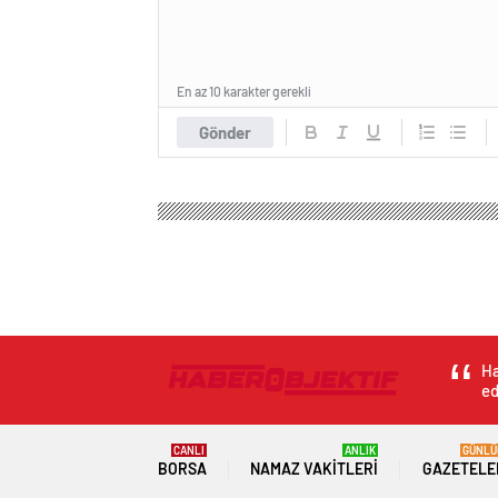
En az 10 karakter gerekli
Gönder
Ha
ed
CANLI
ANLIK
GÜNLÜ
BORSA
NAMAZ VAKITLERI
GAZETELE