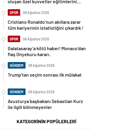
oluşan özel kuvvetler eğitimlerini
başlattı.
SPOR
06 Ağustos 2026
Cristiano Ronaldo’nun akıllara zarar
tüm kariyerinin istatistiğini çıkardık !
SPOR
06 Ağustos 2026
Galatasaray’a kötü haber! Monaco’dan
flaş Onyekuru kararı.
GÜNDEM
06 Ağustos 2026
Trump’tan seçim sonrası ilk mülakat
GÜNDEM
06 Ağustos 2026
Avusturya başbakanı Sebastian Kurz
ile ilgili bilinmeyenler
KATEGORİNİN POPÜLERLERİ