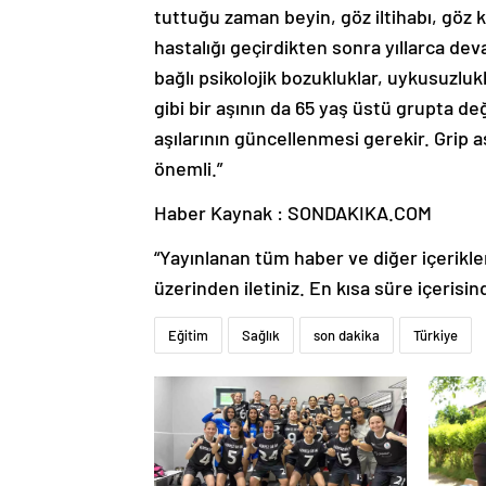
tuttuğu zaman beyin, göz iltihabı, göz ka
hastalığı geçirdikten sonra yıllarca dev
bağlı psikolojik bozukluklar, uykusuzluk
gibi bir aşının da 65 yaş üstü grupta d
aşılarının güncellenmesi gerekir. Grip 
önemli.”
Haber Kaynak : SONDAKIKA.COM
“Yayınlanan tüm haber ve diğer içerikler i
üzerinden iletiniz. En kısa süre içerisin
Eğitim
Sağlık
son dakika
Türkiye