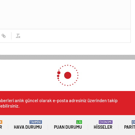
berleri anlık güncel olarak e-posta adresiniz üzerinden takip
ebilirsiniz.
K
TAHMİNİ
LİG
EKONOMİ
E
R
HAVA DURUMU
PUAN DURUMU
HISSELER
PARI