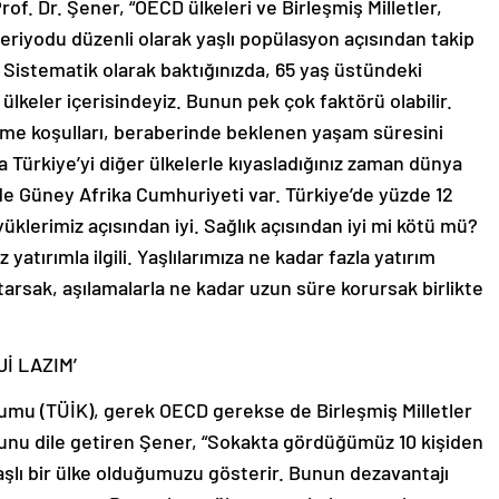
f. Dr. Şener, “OECD ülkeleri ve Birleşmiş Milletler,
k periyodu düzenli olarak yaşlı popülasyon açısından takip
 Sistematik olarak baktığınızda, 65 yaş üstündeki
lkeler içerisindeyiz. Bunun pek çok faktörü olabilir.
nme koşulları, beraberinde beklenen yaşam süresini
a Türkiye’yi diğer ülkelerle kıyasladığınız zaman dünya
de Güney Afrika Cumhuriyeti var. Türkiye’de yüzde 12
yüklerimiz açısından iyi. Sağlık açısından iyi mi kötü mü?
tırımla ilgili. Yaşlılarımıza ne kadar fazla yatırım
tarsak, aşılamalarla ne kadar uzun süre korursak birlikte
İ LAZIM’
urumu (TÜİK), gerek OECD gerekse de Birleşmiş Milletler
duğunu dile getiren Şener, “Sokakta gördüğümüz 10 kişiden
aşlı bir ülke olduğumuzu gösterir. Bunun dezavantajı