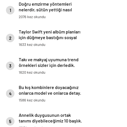
Doğru emzirme yöntemleri
nelerdir, sütün yettiği nasıl
1
anlaşılır?
2076 kez okundu
Taylor Swift yeni albüm planları
için düğmeye bastığını sosyal
2
medyadan duyurdu!
1633 kez okundu
Takı ve makyaj uyumuna trend
örnekleri sizler için derledik.
3
1620 kez okundu
Bu kış kombinlere doyacağınız
onlarca model ve onlarca detay.
4
1586 kez okundu
Annelik duygusunun ortak
tanımı diyebileceğimiz 10 başlık.
5