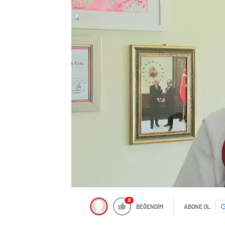
0
BEĞENDİM
ABONE OL