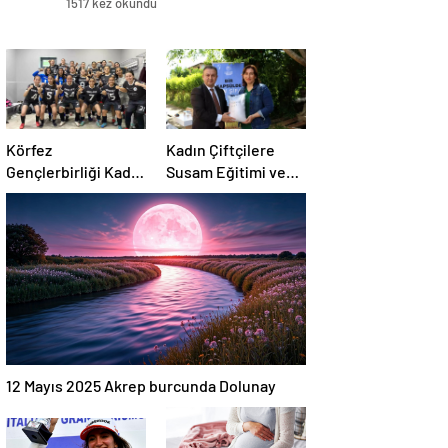
1517 kez okundu
Körfez
Kadın Çiftçilere
Gençlerbirliği Kadın
Susam Eğitimi ve
Takımı Çeyrek
Tohum Desteği
Finale Yükseldi
12 Mayıs 2025 Akrep burcunda Dolunay