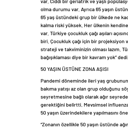
var. Ciddi bir geriatrik ve yaşlı popü
olma durumu var. Ayrıca 65 yaşın üstün
65 yaş üstündeki grup bir ülkede ne kada
kalma riski yüksek. Her ülkenin kendine
var. Türkiye çocukluk çağı aşıları açısı
biri. Çocukluk çağı için bir projeksiyon
strateji ve takviminizin olması lazım. T
bağışıklaması diye bir kavram yok” dedi
50 YAŞIN ÜSTÜNE ZONA AŞISI
Pandemi döneminde ileri yaş grubunun 
bakıma yatışı az olan grup olduğunu sö
seyretmesine bağlı olarak ağır seyrede
gerektiğini belirtti. Mevsimsel influenza
50 yaşın üzerindekilere yapılmasını ön
“Zonanın özellikle 50 yaşın üstünde ağı