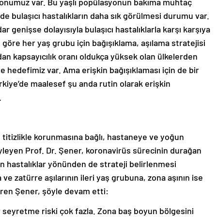
lasyonumuz var. Bu yaşlı popülasyonun bakıma muhtaç
de bulaşıcı hastalıkların daha sık görülmesi durumu var.
r genişse dolayısıyla bulaşıcı hastalıklarla karşı karşıya
 göre her yaş grubu için bağışıklama, aşılama stratejisi
ndan kapsayıcılık oranı oldukça yüksek olan ülkelerden
 ve hedefimiz var. Ama erişkin bağışıklaması için de bir
ürkiye’de maalesef şu anda rutin olarak erişkin
.
titizlikle korunmasına bağlı, hastaneye ve yoğun
yleyen Prof. Dr. Şener, koronavirüs sürecinin durağan
n hastalıklar yönünden de strateji belirlenmesi
 ve zatürre aşılarının ileri yaş grubuna, zona aşının ise
eren Şener, şöyle devam etti:
r seyretme riski çok fazla. Zona baş boyun bölgesini