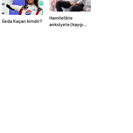
Hamilelikte
Seda Kaçan kimdir?
anksiyete (kaygı
bozukluğu)
yaşayanların gerçek
ihtiyacı