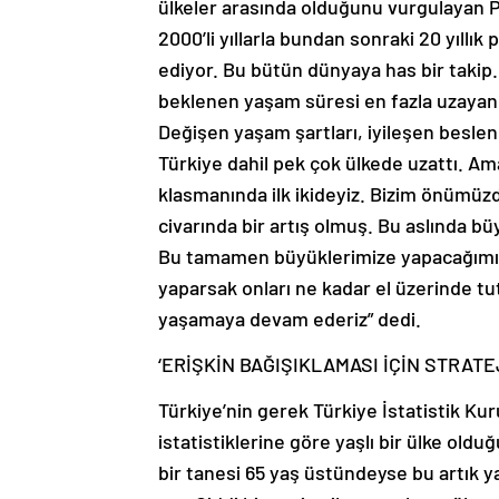
ülkeler arasında olduğunu vurgulayan Pro
2000’li yıllarla bundan sonraki 20 yıllı
ediyor. Bu bütün dünyaya has bir takip.
beklenen yaşam süresi en fazla uzayan ü
Değişen yaşam şartları, iyileşen besle
Türkiye dahil pek çok ülkede uzattı. Am
klasmanında ilk ikideyiz. Bizim önümüz
civarında bir artış olmuş. Bu aslında bü
Bu tamamen büyüklerimize yapacağımız ya
yaparsak onları ne kadar el üzerinde tu
yaşamaya devam ederiz” dedi.
‘ERİŞKİN BAĞIŞIKLAMASI İÇİN STRATEJ
Türkiye’nin gerek Türkiye İstatistik K
istatistiklerine göre yaşlı bir ülke ol
bir tanesi 65 yaş üstündeyse bu artık y