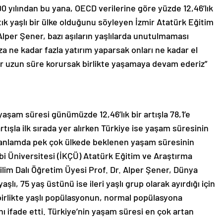
yılından bu yana, OECD verilerine göre yüzde 12,46’lık
artık yaşlı bir ülke olduğunu söyleyen İzmir Atatürk Eğitim
lper Şener, bazı aşıların yaşlılarda unutulmaması
za ne kadar fazla yatırım yaparsak onları ne kadar el
ar uzun süre korursak birlikte yaşamaya devam ederiz”
yaşam süresi günümüzde 12,46’lık bir artışla 78,1’e
rtışla ilk sırada yer alırken Türkiye ise yaşam süresinin
l anlamda pek çok ülkede beklenen yaşam süresinin
bi Üniversitesi (İKÇÜ) Atatürk Eğitim ve Araştırma
lim Dalı Öğretim Üyesi Prof. Dr. Alper Şener, Dünya
lı, 75 yaş üstünü ise ileri yaşlı grup olarak ayırdığı için
irlikte yaşlı popülasyonun, normal popülasyona
nı ifade etti. Türkiye’nin yaşam süresi en çok artan