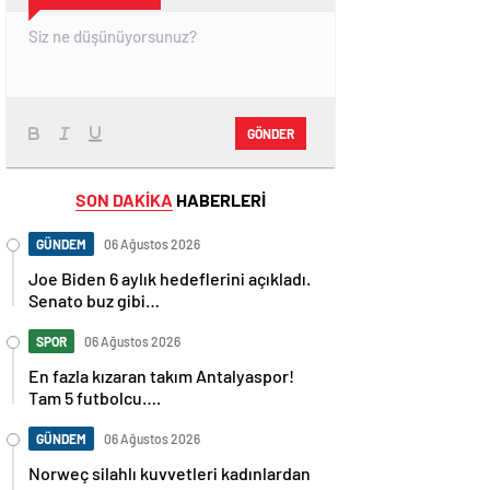
GÖNDER
SON DAKİKA
HABERLERİ
GÜNDEM
06 Ağustos 2026
Joe Biden 6 aylık hedeflerini açıkladı.
Senato buz gibi…
SPOR
06 Ağustos 2026
En fazla kızaran takım Antalyaspor!
Tam 5 futbolcu….
GÜNDEM
06 Ağustos 2026
Norweç silahlı kuvvetleri kadınlardan