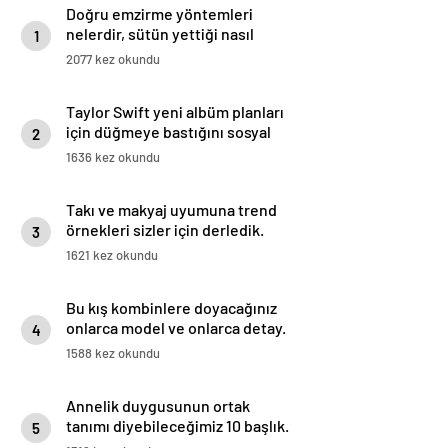
Doğru emzirme yöntemleri
nelerdir, sütün yettiği nasıl
1
anlaşılır?
2077 kez okundu
Taylor Swift yeni albüm planları
için düğmeye bastığını sosyal
2
medyadan duyurdu!
1636 kez okundu
Takı ve makyaj uyumuna trend
örnekleri sizler için derledik.
3
1621 kez okundu
Bu kış kombinlere doyacağınız
onlarca model ve onlarca detay.
4
1588 kez okundu
Annelik duygusunun ortak
tanımı diyebileceğimiz 10 başlık.
5