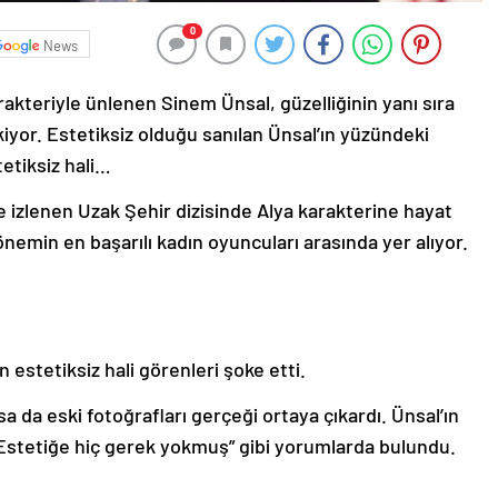
0
News
rakteriyle ünlenen Sinem Ünsal, güzelliğinin yanı sıra
kiyor. Estetiksiz olduğu sanılan Ünsal’ın yüzündeki
tetiksiz hali…
le izlenen Uzak Şehir dizisinde Alya karakterine hayat
emin en başarılı kadın oyuncuları arasında yer alıyor.
 estetiksiz hali görenleri şoke etti.
 da eski fotoğrafları gerçeği ortaya çıkardı. Ünsal’ın
 “Estetiğe hiç gerek yokmuş” gibi yorumlarda bulundu.