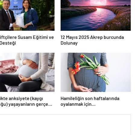
iftçilere Susam Eğitimi ve
12 Mayıs 2025 Akrep burcunda
Desteği
Dolunay
ikte anksiyete (kaygı
Hamileliğin son haftalarında
ğu) yaşayanların gerçek
oyalanmak için…