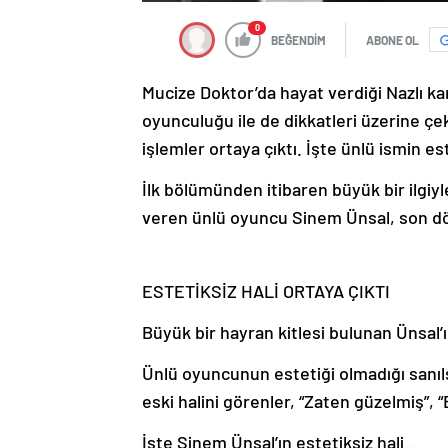
0
BEĞENDİM
ABONE OL
Mucize Doktor’da hayat verdiği Nazlı ka
oyunculuğu ile de dikkatleri üzerine çe
işlemler ortaya çıktı. İşte ünlü ismin es
İlk bölümünden itibaren büyük bir ilgiy
veren ünlü oyuncu Sinem Ünsal, son dön
ESTETİKSİZ HALİ ORTAYA ÇIKTI
Büyük bir hayran kitlesi bulunan Ünsal’ın
Ünlü oyuncunun estetiği olmadığı sanılsa
eski halini görenler, “Zaten güzelmiş”,
İşte Sinem Ünsal’ın estetiksiz hali…