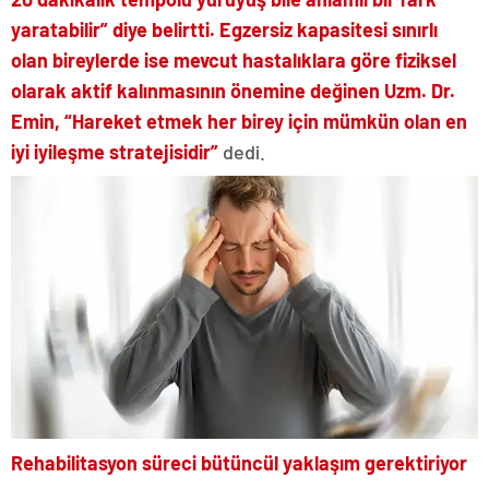
yaratabilir” diye belirtti. Egzersiz kapasitesi sınırlı
olan bireylerde ise mevcut hastalıklara göre fiziksel
olarak aktif kalınmasının önemine değinen Uzm. Dr.
Emin, “Hareket etmek her birey için mümkün olan en
iyi iyileşme stratejisidir”
dedi.
Rehabilitasyon süreci bütüncül yaklaşım gerektiriyor