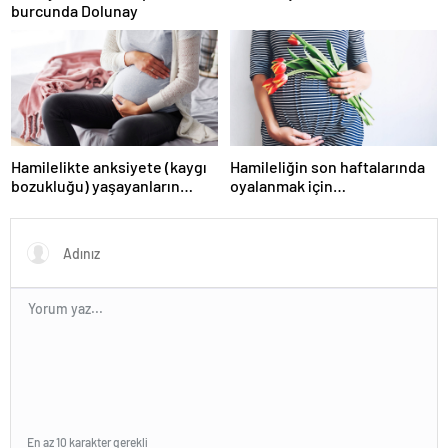
burcunda Dolunay
Hamilelikte anksiyete (kaygı
Hamileliğin son haftalarında
bozukluğu) yaşayanların
oyalanmak için…
gerçek ihtiyacı
En az 10 karakter gerekli