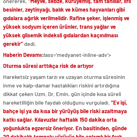
önererek,
“Meyve, sebze, kuruyemiş, tam tahıllar, lifli
besinler, zeytinyağı, balık ve kümes hayvanları gibi
gıdalara ağırlık verilmelidir. Rafine şeker, işlenmiş ve
yüksek sodyum içeren ürünler, trans yağlar ve
yüksek glisemik indeksli gıdalardan kaçınılması
gerekir”
dedi.
Haberin Devamı
class=’medyanet-inline-adv’>
Oturma süresi arttıkça risk de artıyor
Hareketsiz yaşam tarzı ve uzayan oturma süresinin
inme ve kalp-damar hastalıkları riskini artırdığına
dikkat çeken Uzm. Dr. Emin, gün içinde kısa süreli
hareketliliğin bile faydalı olduğunu vurguladı.
“Ev işi,
bahçe işi ya da kısa bir yürüyüş bile riski azaltmaya
katkı sağlar. Kılavuzlar haftalık 150 dakika orta
yoğunlukta egzersiz öneriyor. En basitinden, günde
20 dakikalık tempolu yürüyüş bile anlamlı bir fark