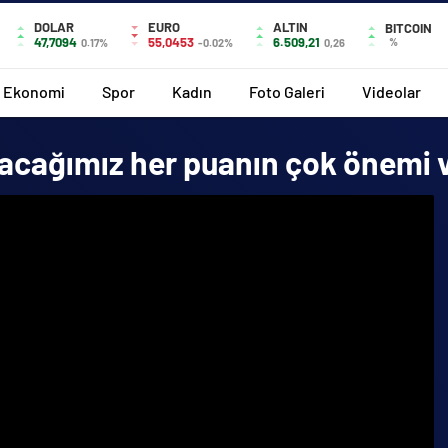
DOLAR
EURO
ALTIN
BITCOIN
47,7094
55,0453
6.509,21
%
0.17%
-0.02%
0,26
Ekonomi
Spor
Kadın
Foto Galeri
Videolar
cağımız her puanın çok önemi 