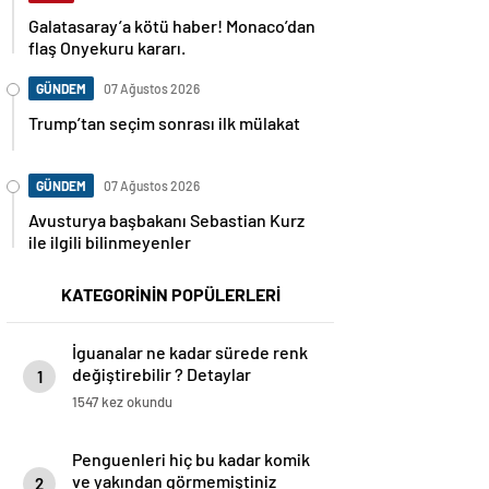
Galatasaray’a kötü haber! Monaco’dan
flaş Onyekuru kararı.
GÜNDEM
07 Ağustos 2026
Trump’tan seçim sonrası ilk mülakat
GÜNDEM
07 Ağustos 2026
Avusturya başbakanı Sebastian Kurz
ile ilgili bilinmeyenler
KATEGORİNİN POPÜLERLERİ
İguanalar ne kadar sürede renk
değiştirebilir ? Detaylar
1
burada…
1547 kez okundu
Penguenleri hiç bu kadar komik
ve yakından görmemiştiniz
2