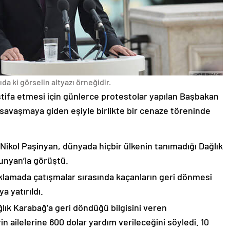
da ki görselin altyazı örneğidir.
stifa etmesi için günlerce protestolar yapılan Başbakan
avaşmaya giden eşiyle birlikte bir cenaze töreninde
 Nikol Paşinyan, dünyada hiçbir ülkenin tanımadığı Dağlık
unyan’la görüştü.
çıklamada çatışmalar sırasında kaçanların geri dönmesi
 yatırıldı.
lık Karabağ’a geri döndüğü bilgisini veren
n ailelerine 600 dolar yardım verileceğini söyledi. 10