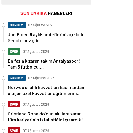
SON DAKİKA
HABERLERİ
GÜNDEM
07 Ağustos 2026
Joe Biden 6 aylık hedeflerini açıkladı.
Senato buz gibi…
SPOR
07 Ağustos 2026
En fazla kızaran takım Antalyaspor!
Tam 5 futbolcu….
GÜNDEM
07 Ağustos 2026
Norweç silahlı kuvvetleri kadınlardan
oluşan özel kuvvetler eğitimlerini
başlattı.
SPOR
07 Ağustos 2026
Cristiano Ronaldo’nun akıllara zarar
tüm kariyerinin istatistiğini çıkardık !
SPOR
07 Ağustos 2026