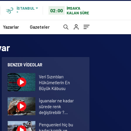
İMSAK'A
İSTANBUL
02:00
KALAN SÜRE
°
Yazarlar
Gazeteler
var
BENZER VIDEOLAR
Veri Sızıntıları
Hükümetlerin En
Büyük Kâbusu
İguanalar ne kadar
sürede renk
değiştirebilir ?
Detaylar burada…
Penguenleri hiç bu
kadar komik ve