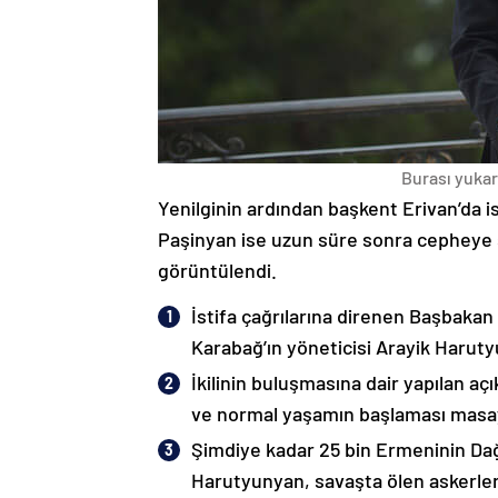
Burası yukarı
Yenilginin ardından başkent Erivan’da i
Paşinyan ise uzun süre sonra cepheye s
görüntülendi.
İstifa çağrılarına direnen Başbakan
Karabağ’ın yöneticisi Arayik Haruty
İkilinin buluşmasına dair yapılan a
ve normal yaşamın başlaması masaya
Şimdiye kadar 25 bin Ermeninin Dağ
Harutyunyan, savaşta ölen askerleri