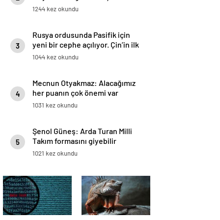
1244 kez okundu
Rusya ordusunda Pasifik için
yeni bir cephe açılıyor. Çin’in ilk
3
tepkisi!
1044 kez okundu
Mecnun Otyakmaz: Alacağımız
her puanın çok önemi var
4
1031 kez okundu
Şenol Güneş: Arda Turan Milli
Takım formasını giyebilir
5
1021 kez okundu