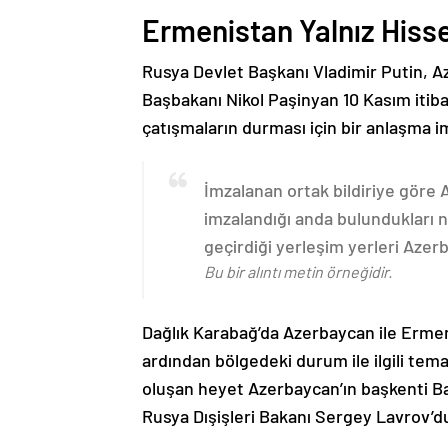
Ermenistan Yalnız Hiss
Rusya Devlet Başkanı Vladimir Putin, 
Başbakanı Nikol Paşinyan 10 Kasım itib
çatışmaların durması için bir anlaşma i
İmzalanan ortak bildiriye göre
imzalandığı anda bulundukları n
geçirdiği yerleşim yerleri Aze
Bu bir alıntı metin örneğidir.
Dağlık Karabağ’da Azerbaycan ile Erme
ardından bölgedeki durum ile ilgili t
oluşan heyet Azerbaycan’ın başkenti B
Rusya Dışişleri Bakanı Sergey Lavrov’d