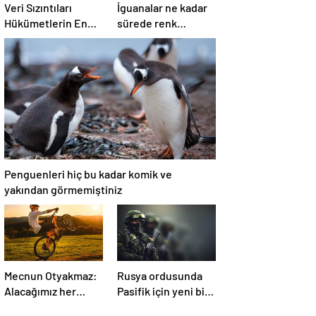
Veri Sızıntıları
İguanalar ne kadar
Hükümetlerin En
sürede renk
Büyük Kâbusu
değiştirebilir ?
Detaylar burada…
Penguenleri hiç bu kadar komik ve
yakından görmemiştiniz
Mecnun Otyakmaz:
Rusya ordusunda
Alacağımız her
Pasifik için yeni bir
puanın çok önemi
cephe açılıyor.