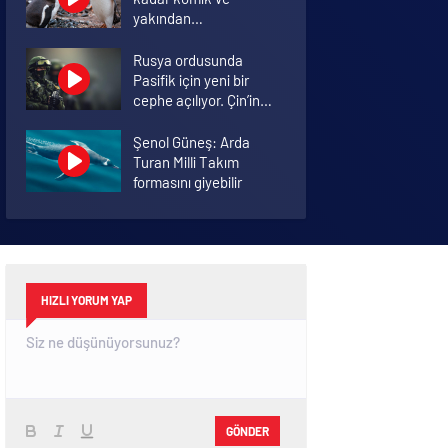
yakından
görmemiştiniz
Rusya ordusunda
Pasifik için yeni bir
cephe açılıyor. Çin’in
ilk tepkisi!
Şenol Güneş: Arda
Turan Milli Takım
formasını giyebilir
İkinci dalganın
yaşandığı Bursa’da
ölüm rakamları arttı
HIZLI YORUM YAP
GÖNDER