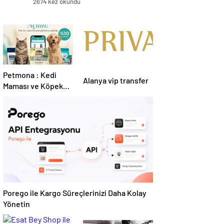
2674 kez okundu
Petmona : Kedi
Alanya vip transfer
Maması ve Köpek
Maması İle Tüm
Evcil Hayvan
Ürünleri
Porego ile Kargo Süreçlerinizi Daha Kolay
Yönetin