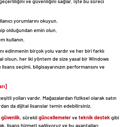
geçerliliğini ve güvenliğini sağlar. İşte bu süreci
llanıcı yorumlarını okuyun.
ahip olduğundan emin olun.
m kullanın.
 edinmenin birçok yolu vardır ve her biri farklı
jital olsun, her iki yöntem de size yasal bir Windows
lisans seçimi, bilgisayarınızın performansını ve
rı]
tli yolları vardır. Mağazalardan fiziksel olarak satın
dan da dijital lisanslar temin edebilirsiniz.
a
güvenlik
, sürekli
güncellemeler
ve
teknik destek
gibi
k, lisans hizmeti sağlıyoruz ve bu avantajları