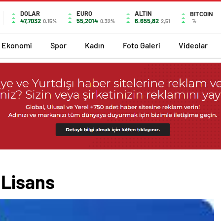
DOLAR
EURO
ALTIN
BITCOIN
47,7032
55,2014
6.655,82
%
0.15%
0.32%
2,51
Ekonomi
Spor
Kadın
Foto Galeri
Videolar
Lisans