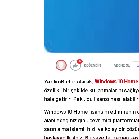
0
BEĞENDİM
ABONE OL
YazılımBudur olarak,
Windows 10 Home 
özellikli bir şekilde kullanmalarını sağlı
hale getirir. Peki, bu lisansı nasıl alabil
Windows 10 Home lisansını edinmenin çeş
alabileceğiniz gibi, çevrimiçi platformlar
satın alma işlemi, hızlı ve kolay bir çö
başlayabilirsiniz. Bu sayede, zaman kay