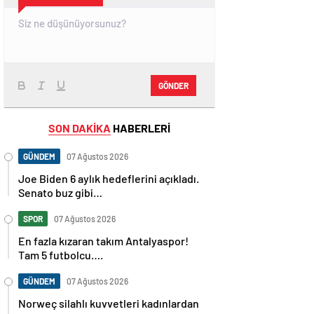
GÖNDER
SON DAKİKA
HABERLERİ
GÜNDEM
07 Ağustos 2026
Joe Biden 6 aylık hedeflerini açıkladı.
Senato buz gibi…
SPOR
07 Ağustos 2026
En fazla kızaran takım Antalyaspor!
Tam 5 futbolcu….
GÜNDEM
07 Ağustos 2026
Norweç silahlı kuvvetleri kadınlardan