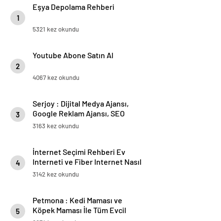
Eşya Depolama Rehberi
1
5321 kez okundu
Youtube Abone Satın Al
2
4067 kez okundu
Serjoy : Dijital Medya Ajansı,
Google Reklam Ajansı, SEO
3
Ajansı ve Web Tasarım Ajansı
3163 kez okundu
İnternet Seçimi Rehberi Ev
Interneti ve Fiber Internet Nasıl
4
Doğru Tercih Edilir?
3142 kez okundu
Petmona : Kedi Maması ve
Köpek Maması İle Tüm Evcil
5
Hayvan Ürünleri