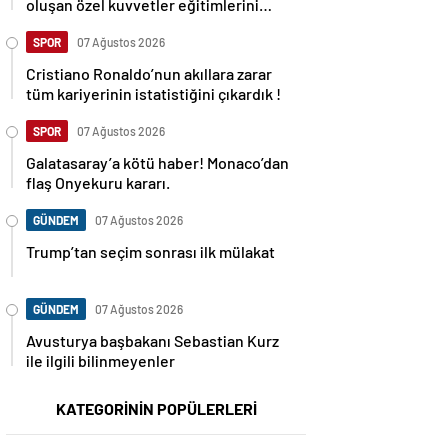
oluşan özel kuvvetler eğitimlerini
başlattı.
SPOR
07 Ağustos 2026
Cristiano Ronaldo’nun akıllara zarar
tüm kariyerinin istatistiğini çıkardık !
SPOR
07 Ağustos 2026
Galatasaray’a kötü haber! Monaco’dan
flaş Onyekuru kararı.
GÜNDEM
07 Ağustos 2026
Trump’tan seçim sonrası ilk mülakat
GÜNDEM
07 Ağustos 2026
Avusturya başbakanı Sebastian Kurz
ile ilgili bilinmeyenler
KATEGORİNİN POPÜLERLERİ