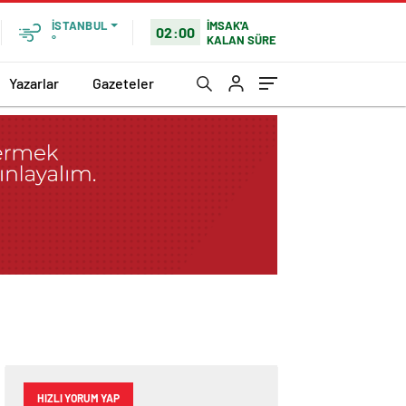
İMSAK'A
İSTANBUL
02:00
KALAN SÜRE
°
Yazarlar
Gazeteler
HIZLI YORUM YAP