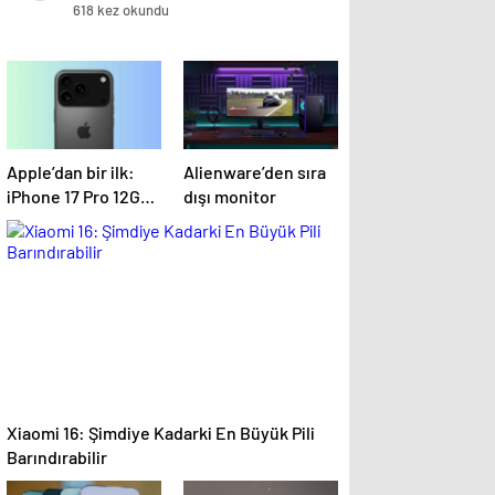
618 kez okundu
Apple’dan bir ilk:
Alienware’den sıra
iPhone 17 Pro 12GB
dışı monitor
RAM ile gelecek
Xiaomi 16: Şimdiye Kadarki En Büyük Pili
Barındırabilir