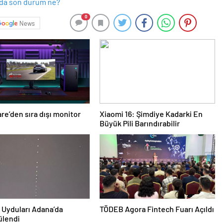
0
News
re’den sıra dışı monitor
Xiaomi 16: Şimdiye Kadarki En
Büyük Pili Barındırabilir
Uyduları Adana’da
TÖDEB Agora Fintech Fuarı Açıldı
ülendi