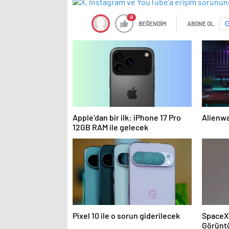
0
BEĞENDİM
ABONE OL
Apple’dan bir ilk: iPhone 17 Pro
Alienwa
12GB RAM ile gelecek
Pixel 10 ile o sorun giderilecek
SpaceX 
Görünt