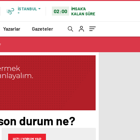
İMSAK'A
İSTANBUL
02:00
KALAN SÜRE
°
Yazarlar
Gazeteler
r
 son durum ne?
HIZLI YORUM YAP