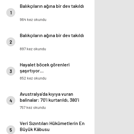
Balıkçıların ağına bir dev takıldı
1
964 kez okundu
Balıkçıların ağına bir dev takıldı
2
897 kez okundu
Hayalet böcek görenleri
şaşırtıyor…
3
852 kez okundu
Avustralya’da kıyıya vuran
balinalar: 70’i kurtarıldı, 380’i
4
öldü
757 kez okundu
Veri Sızıntıları Hükümetlerin En
Büyük Kâbusu
5