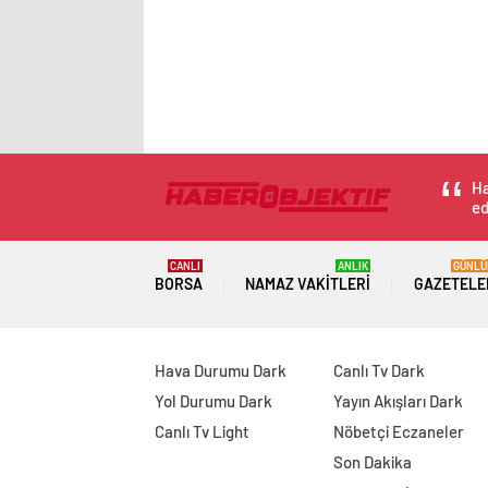
Ha
ed
CANLI
ANLIK
GÜNLÜ
BORSA
NAMAZ VAKITLERI
GAZETELE
Hava Durumu Dark
Canlı Tv Dark
Yol Durumu Dark
Yayın Akışları Dark
Canlı Tv Light
Nöbetçi Eczaneler
Son Dakika