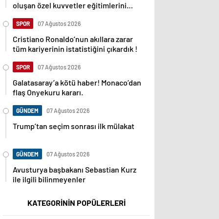
oluşan özel kuvvetler eğitimlerini
başlattı.
SPOR
07 Ağustos 2026
Cristiano Ronaldo’nun akıllara zarar
tüm kariyerinin istatistiğini çıkardık !
SPOR
07 Ağustos 2026
Galatasaray’a kötü haber! Monaco’dan
flaş Onyekuru kararı.
GÜNDEM
07 Ağustos 2026
Trump’tan seçim sonrası ilk mülakat
GÜNDEM
07 Ağustos 2026
Avusturya başbakanı Sebastian Kurz
ile ilgili bilinmeyenler
KATEGORİNİN POPÜLERLERİ