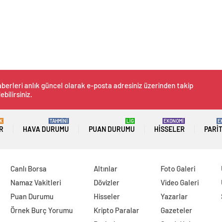
berleri anlık güncel olarak e-posta adresiniz üzerinden takip
ebilirsiniz.
K
TAHMİNİ
LİG
EKONOMİ
E
R
HAVA DURUMU
PUAN DURUMU
HISSELER
PARI
Canlı Borsa
Altınlar
Foto Galeri
Namaz Vakitleri
Dövizler
Video Galeri
Puan Durumu
Hisseler
Yazarlar
Örnek Burç Yorumu
Kripto Paralar
Gazeteler