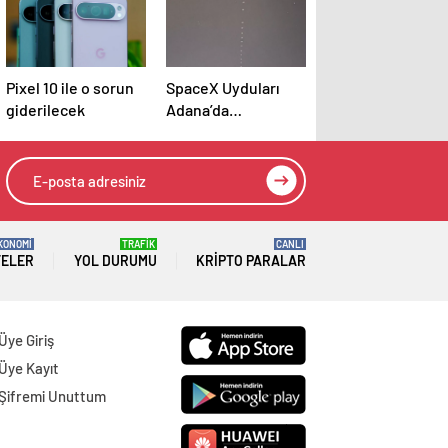
Pixel 10 ile o sorun
SpaceX Uyduları
giderilecek
Adana’da
Görüntülendi
KONOMİ
TRAFİK
CANLI
TELER
YOL DURUMU
KRIPTO PARALAR
Üye Giriş
Üye Kayıt
Şifremi Unuttum