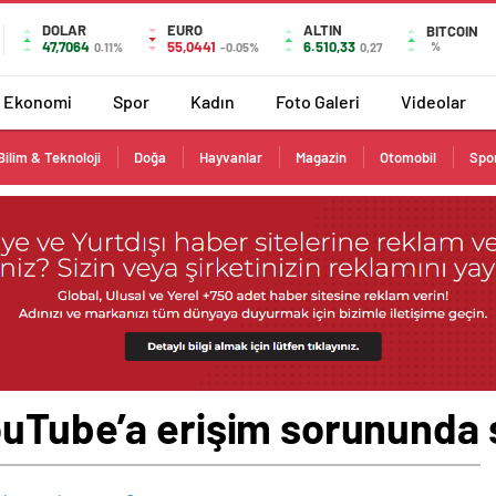
DOLAR
EURO
ALTIN
BITCOIN
47,7064
55,0441
6.510,33
%
0.11%
-0.05%
0,27
Ekonomi
Spor
Kadın
Foto Galeri
Videolar
Bilim & Teknoloji
Doğa
Hayvanlar
Magazin
Otomobil
Spo
ouTube’a erişim sorununda