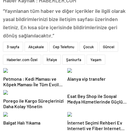
Haber Kaynak : HABERLER.COM
“Yayınlanan tüm haber ve diğer içerikler ile ilgili olarak
yasal bildirimlerinizi bize iletişim sayfası üzerinden
iletiniz. En kısa süre içerisinde bildirimlerinize geri
dönüş sağlanılacaktır.”
3-sayfa
Akçakale
Cep Telefonu
Çocuk
Güncel
Haberler.com Özel
İtfaiye
Şanlıurfa
Yaşam
Petmona : Kedi Maması ve
Alanya vip transfer
Köpek Maması İle Tüm Evcil
Hayvan Ürünleri
Esat Bey Shop ile Sosyal
Porego ile Kargo Süreçlerinizi
Medya Hizmetlerinde Güçlü
Daha Kolay Yönetin
Panel Deneyimi
Balgat Halı Yıkama
İnternet Seçimi Rehberi Ev
Interneti ve Fiber Internet