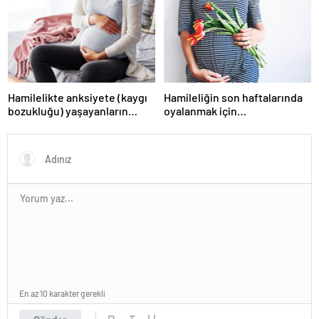
Hamilelikte anksiyete (kaygı
Hamileliğin son haftalarında
bozukluğu) yaşayanların
oyalanmak için…
gerçek ihtiyacı
En az 10 karakter gerekli