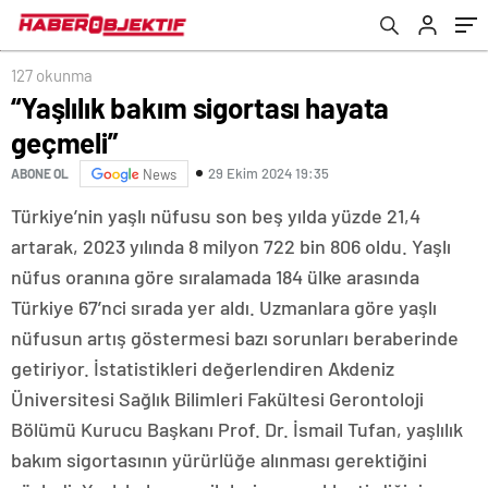
127 okunma
“Yaşlılık bakım sigortası hayata
geçmeli”
29 Ekim 2024 19:35
ABONE OL
News
Türkiye’nin yaşlı nüfusu son beş yılda yüzde 21,4
artarak, 2023 yılında 8 milyon 722 bin 806 oldu. Yaşlı
nüfus oranına göre sıralamada 184 ülke arasında
Türkiye 67’nci sırada yer aldı. Uzmanlara göre yaşlı
nüfusun artış göstermesi bazı sorunları beraberinde
getiriyor. İstatistikleri değerlendiren Akdeniz
Üniversitesi Sağlık Bilimleri Fakültesi Gerontoloji
Bölümü Kurucu Başkanı Prof. Dr. İsmail Tufan, yaşlılık
bakım sigortasının yürürlüğe alınması gerektiğini