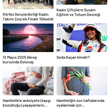
Kadın Çiftçilere Susam
Körfez Gençlerbirliği Kadın
Eğitimi ve Tohum Desteği
Takımı Çeyrek Finale Yükseldi
12 Mayıs 2025 Akrep
Seda Kaçan kimdir?
burcunda Dolunay
Hamilelikte anksiyete (kaygı
Hamileliğin son haftalarında
bozukluğu) yaşayanların
oyalanmak için…
gerçek ihtiyacı