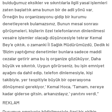
bulduğumuz eksikler ve sıkıntılarla ilgili yasal işlemleri
zaten başlattık ama bunun bir de adli yönü var.
Örneğin bu organizasyonu gidip bir kurumu
denetleyerek bulamazsınız. Bunun mesai sonrası
görüşmeleri, kişilerin özel telefonlarının dinlenilmesi
vesaire işlemler olacağı düşüncesiyle tekrar Kemal
Bey’e çıktık, o zamanki İl Sağlık Müdürümüzdü. Dedik ki
‘Bizim yaptığımız denetimler bunlara sadece maddi
cezalar getirir ama bu iş organize gözüküyor. Daha
büyük ve sıkıntılı. Uygun görürseniz, bu işin emniyet
ayağını da dahil edip, telefon dinlemesiyle, kişi
takibiyle, yer tespitiyle büyük bir operasyona
dönüşmesi gerekiyor.’ Kemal Hoca, ‘Tamam, nereye
kadar giderse gitsin, arkanızdayız.’ yanıtını verdi.”
REKLAM
Durumun emniyete bildirilmesiyle özel bir ekibin