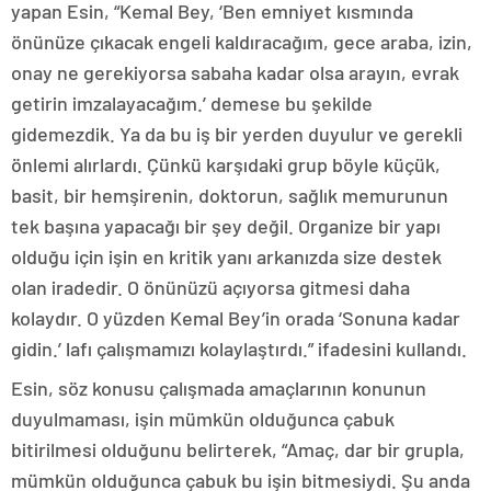
yapan Esin, “Kemal Bey, ‘Ben emniyet kısmında
önünüze çıkacak engeli kaldıracağım, gece araba, izin,
onay ne gerekiyorsa sabaha kadar olsa arayın, evrak
getirin imzalayacağım.’ demese bu şekilde
gidemezdik. Ya da bu iş bir yerden duyulur ve gerekli
önlemi alırlardı. Çünkü karşıdaki grup böyle küçük,
basit, bir hemşirenin, doktorun, sağlık memurunun
tek başına yapacağı bir şey değil. Organize bir yapı
olduğu için işin en kritik yanı arkanızda size destek
olan iradedir. O önünüzü açıyorsa gitmesi daha
kolaydır. O yüzden Kemal Bey’in orada ‘Sonuna kadar
gidin.’ lafı çalışmamızı kolaylaştırdı.” ifadesini kullandı.
Esin, söz konusu çalışmada amaçlarının konunun
duyulmaması, işin mümkün olduğunca çabuk
bitirilmesi olduğunu belirterek, “Amaç, dar bir grupla,
mümkün olduğunca çabuk bu işin bitmesiydi. Şu anda