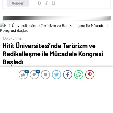
Gönder
165 okunma
Hitit Üniversitesi’nde Terörizm ve
Radikalleşme ile Mücadele Kongresi
Başladı
1 Ağustos 2024 10:48
ABONE OL
News
0
0
0
0
Hitit Üniversitesi ve Terörizm ve Radikalleşme ile
Mücadele Araştırma Merkezi tarafından düzenlenen “2.
Terörizm ve Radikalleşme ile Mücadele ve Türkiye’nin
PKK Terörizmiyle Mücadelesi (1984-2024)” konulu
kongre başladı.