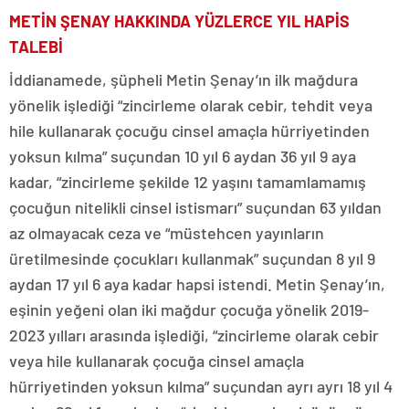
METİN ŞENAY HAKKINDA YÜZLERCE YIL HAPİS
TALEBİ
İddianamede, şüpheli Metin Şenay’ın ilk mağdura
yönelik işlediği “zincirleme olarak cebir, tehdit veya
hile kullanarak çocuğu cinsel amaçla hürriyetinden
yoksun kılma” suçundan 10 yıl 6 aydan 36 yıl 9 aya
kadar, “zincirleme şekilde 12 yaşını tamamlamamış
çocuğun nitelikli cinsel istismarı” suçundan 63 yıldan
az olmayacak ceza ve “müstehcen yayınların
üretilmesinde çocukları kullanmak” suçundan 8 yıl 9
aydan 17 yıl 6 aya kadar hapsi istendi. Metin Şenay’ın,
eşinin yeğeni olan iki mağdur çocuğa yönelik 2019-
2023 yılları arasında işlediği, “zincirleme olarak cebir
veya hile kullanarak çocuğa cinsel amaçla
hürriyetinden yoksun kılma” suçundan ayrı ayrı 18 yıl 4