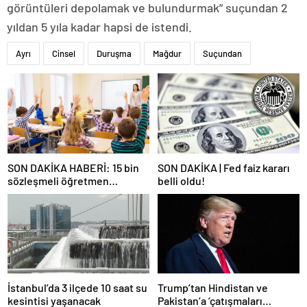
görüntüleri depolamak ve bulundurmak” suçundan 2
yıldan 5 yıla kadar hapsi de istendi.
Ayrı
Cinsel
Duruşma
Mağdur
Suçundan
SON DAKİKA HABERİ: 15 bin
SON DAKİKA | Fed faiz kararı
sözleşmeli öğretmen
belli oldu!
atamasında sözlü sınava hak
kazanan adaylar açıklandı
İstanbul’da 3 ilçede 10 saat su
Trump’tan Hindistan ve
kesintisi yaşanacak
Pakistan’a ‘çatışmaları