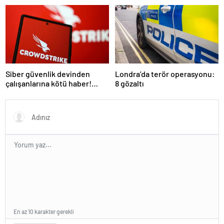
durdurun’ çağrısı
Siber güvenlik devinden
Londra’da terör operasyonu:
çalışanlarına kötü haber!
8 gözaltı
Yüzlerce kişi işten çıkarılacak
En az 10 karakter gerekli