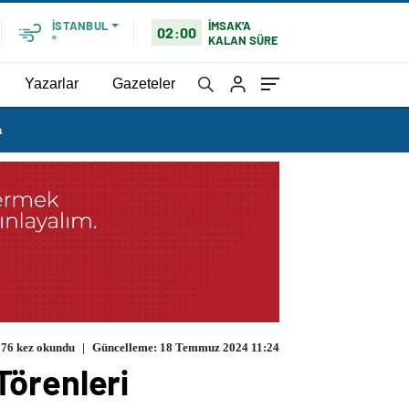
İMSAK'A
İSTANBUL
02:00
KALAN SÜRE
°
Yazarlar
Gazeteler
a
176 kez okundu
|
Güncelleme: 18 Temmuz 2024 11:24
Törenleri