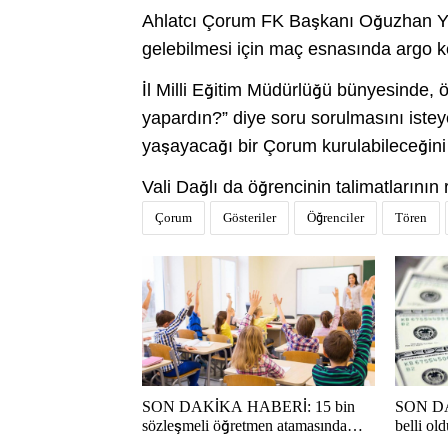
Ahlatcı Çorum FK Başkanı Oğuzhan Ya
gelebilmesi için maç esnasında argo ke
İl Milli Eğitim Müdürlüğü bünyesinde, 
yapardın?” diye soru sorulmasını iste
yaşayacağı bir Çorum kurulabileceğini 
Vali Dağlı da öğrencinin talimatlarının re
Çorum
Gösteriler
Öğrenciler
Tören
SON DAKİKA HABERİ: 15 bin
SON DAK
sözleşmeli öğretmen atamasında
belli old
sözlü sınava hak kazanan adaylar