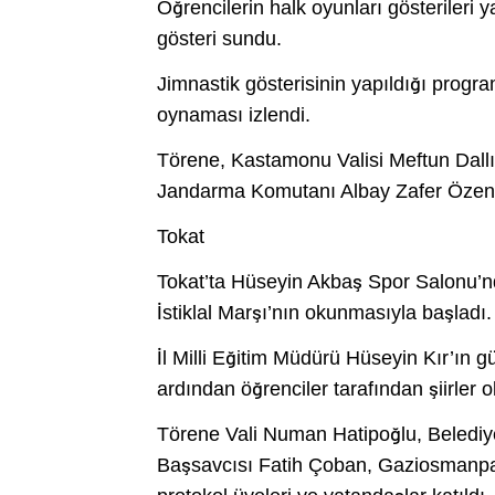
Öğrencilerin halk oyunları gösteriler
gösteri sundu.
Jimnastik gösterisinin yapıldığı progra
oynaması izlendi.
Törene, Kastamonu Valisi Meftun Dall
Jandarma Komutanı Albay Zafer Özen, 
Tokat
Tokat’ta Hüseyin Akbaş Spor Salonu’n
İstiklal Marşı’nın okunmasıyla başladı.
İl Milli Eğitim Müdürü Hüseyin Kır’ın
ardından öğrenciler tarafından şiirler 
Törene Vali Numan Hatipoğlu, Beledi
Başsavcısı Fatih Çoban, Gaziosmanpaşa