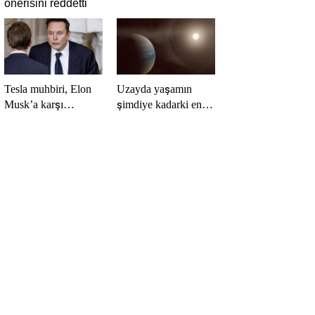
önerisini reddetti
Tesla muhbiri, Elon
Uzayda yaşamın
Musk’a karşı
şimdiye kadarki en
yürüttüğü davada
güçlü kanıtı bulundu
zafer kazandı