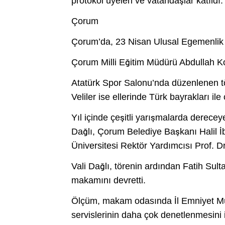
protokol üyeleri ve vatandaşlar katıldı.
Çorum
Çorum’da, 23 Nisan Ulusal Egemenlik 
Çorum Milli Eğitim Müdürü Abdullah Ko
Atatürk Spor Salonu’nda düzenlenen tör
Veliler ise ellerinde Türk bayrakları ile 
Yıl içinde çeşitli yarışmalarda dereceye
Dağlı, Çorum Belediye Başkanı Halil İ
Üniversitesi Rektör Yardımcısı Prof. D
Vali Dağlı, törenin ardından Fatih Su
makamını devretti.
Ölçüm, makam odasında İl Emniyet Müdü
servislerinin daha çok denetlenmesini i