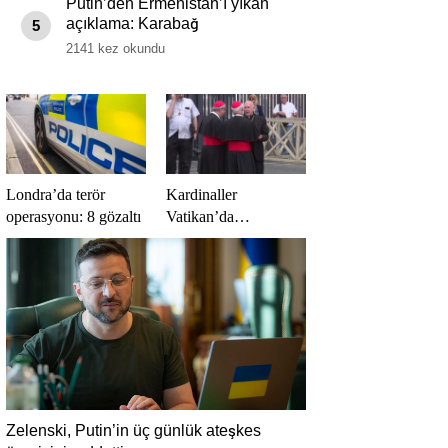
Putin’den Ermenistan’ı yıkan
açıklama: Karabağ
5
Azerbaycan’ın ayrılmaz bir
2141 kez okundu
parçasıdır!
Londra’da terör
Kardinaller
operasyonu: 8 gözaltı
Vatikan’da
toplanmaya başladı
Zelenski, Putin’in üç günlük ateşkes