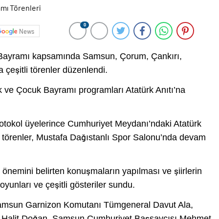
0
News
 Bayramı kapsamında Samsun, Çorum, Çankırı,
çeşitli törenler düzenlendi.
ve Çocuk Bayramı programları Atatürk Anıtı’na
protokol üyelerince Cumhuriyet Meydanı’ndaki Atatürk
 törenler, Mustafa Dağıstanlı Spor Salonu’nda devam
emini belirten konuşmaların yapılması ve şiirlerin
yunları ve çeşitli gösteriler sundu.
Samsun Garnizon Komutanı Tümgeneral Davut Ala,
 Halit Doğan, Samsun Cumhuriyet Başsavcısı Mehmet