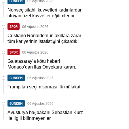
GÜNDEM
06 Ağustos 2026
Norweç silahlı kuvvetleri kadınlardan
oluşan özel kuvvetler eğitimlerini
başlattı.
SPOR
06 Ağustos 2026
Cristiano Ronaldo’nun akıllara zarar
tüm kariyerinin istatistiğini çıkardık !
SPOR
06 Ağustos 2026
Galatasaray’a kötü haber!
Monaco’dan flaş Onyekuru kararı.
GÜNDEM
06 Ağustos 2026
Trump’tan seçim sonrası ilk mülakat
GÜNDEM
06 Ağustos 2026
Avusturya başbakanı Sebastian Kurz
ile ilgili bilinmeyenler