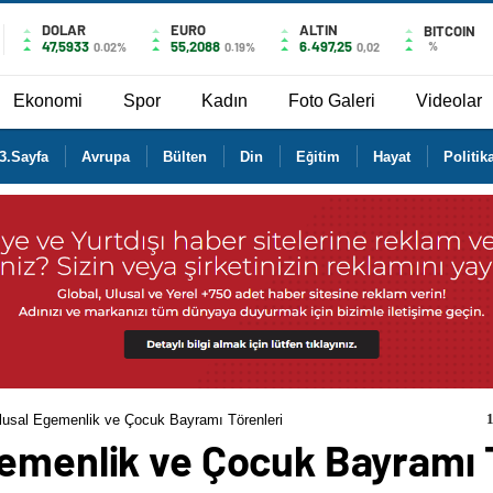
DOLAR
EURO
ALTIN
BITCOIN
47,5933
55,2088
6.497,25
%
0.02%
0.19%
0,02
Ekonomi
Spor
Kadın
Foto Galeri
Videolar
3.Sayfa
Avrupa
Bülten
Din
Eğitim
Hayat
Politik
lusal Egemenlik ve Çocuk Bayramı Törenleri
gemenlik ve Çocuk Bayramı 