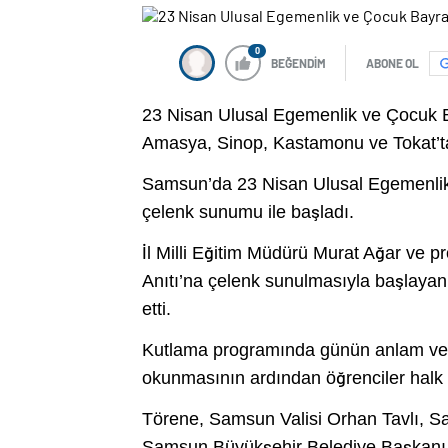
0
BEĞENDİM
ABONE OL
23 Nisan Ulusal Egemenlik ve Çocuk
Amasya, Sinop, Kastamonu ve Tokat’ta 
Samsun’da 23 Nisan Ulusal Egemenlik 
çelenk sunumu ile başladı.
İl Milli Eğitim Müdürü Murat Ağar ve 
Anıtı’na çelenk sunulmasıyla başlayan
etti.
Kutlama programında günün anlam ve ön
okunmasının ardından öğrenciler halk o
Törene, Samsun Valisi Orhan Tavlı, 
Samsun Büyükşehir Belediye Başkanı