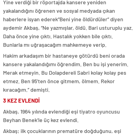
Yine verdiği bir röportajda kansere yeniden
yakalandığını öğrenen ve sosyal medyada çıkan
haberlere isyan ederek”Beni yine öldürdüler” diyen
aydemir Akbaş, “Ne yazmışlar, öldü. Bari usturuplu yaz.
Daha önce yine çıktı. Hastalık yokken bile çıktı.
Bunlarla mı uğraşacağım mahkemeye verip.
Hakim arkadaşım bir hastaneye götürdü beni orada
kansere yakalandığımı öğrendim. Ben bu işi yenerim.
Merak etmeyin. Bu Dolapdereli Sabri kolay kolay pes
etmez. Ben 95’ten önce gitmem, ölmem. Rekor
kıracağım.” demişti.
3 KEZ EVLENDİ
Akbaş, 1964 yılında evlendiği eşi tiyatro oyuncusu
Beyhan Benek’le üç kez evlendi.
Akbaş; ilk çocuklarının prematüre doğduğunu, eşi