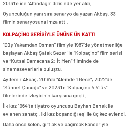
2013’te ise “Altındağlı” dizisinde yer aldı.
Oyunculuğun yanı sıra senaryo da yazan Akbaş, 33
filmin senaryosuna imza attı.
KOLPAÇİNO SERİSİYLE ÜNÜNE ÜN KATTI
“Düş Yakamdan Osman” filmiyle 1987’de yönetmenliğe
başlayan Akbaş Şafak Sezer ile “Kolpaçino” film serisi
ve “Kutsal Damacana 2: İt Men” filminde de
sinemaseverlerle buluştu.
Aydemir Akbaş, 2016’da “Alemde 1 Gece”, 2022’de
“Sünnet Çocuğu” ve 2023’te “Kolpaçino 4 4’lük”
filmlerinde izleyicinin karşısına geçti.
İlk kez 1964’te tiyatro oyuncusu Beyhan Benek ile
evlenen sanatçı, iki kez boşandığı eşi ile üç kez evlendi.
Daha önce kolon, gırtlak ve bağırsak kanseriyle