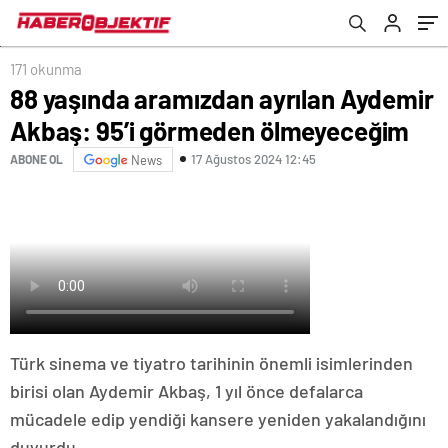
171 okunma
88 yaşında aramızdan ayrılan Aydemir
Akbaş: 95’i görmeden ölmeyeceğim
17 Ağustos 2024 12:45
ABONE OL
News
Türk sinema ve tiyatro tarihinin önemli isimlerinden
birisi olan Aydemir Akbaş, 1 yıl önce defalarca
mücadele edip yendiği kansere yeniden yakalandığını
duyurdu.