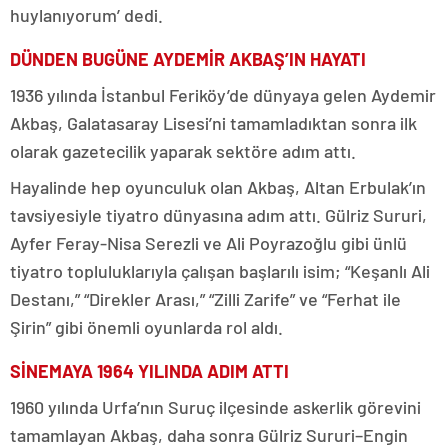
huylanıyorum’ dedi.
DÜNDEN BUGÜNE AYDEMİR AKBAŞ’IN HAYATI
1936 yılında İstanbul Feriköy’de dünyaya gelen Aydemir
Akbaş, Galatasaray Lisesi’ni tamamladıktan sonra ilk
olarak gazetecilik yaparak sektöre adım attı.
Hayalinde hep oyunculuk olan Akbaş, Altan Erbulak’ın
tavsiyesiyle tiyatro dünyasına adım attı. Gülriz Sururi,
Ayfer Feray-Nisa Serezli ve Ali Poyrazoğlu gibi ünlü
tiyatro topluluklarıyla çalışan başlarılı isim; “Keşanlı Ali
Destanı,” “Direkler Arası,” “Zilli Zarife” ve “Ferhat ile
Şirin” gibi önemli oyunlarda rol aldı.
SİNEMAYA 1964 YILINDA ADIM ATTI
1960 yılında Urfa’nın Suruç ilçesinde askerlik görevini
tamamlayan Akbaş, daha sonra Gülriz Sururi–Engin