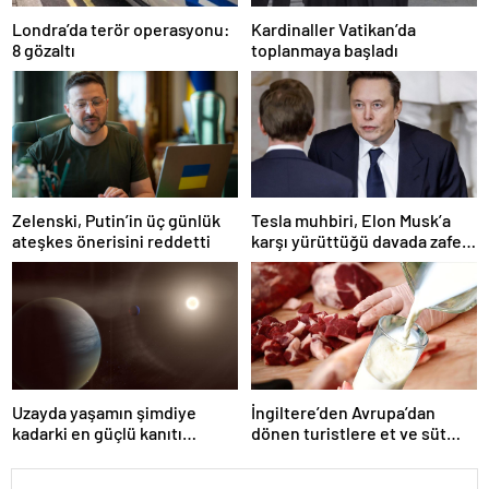
Londra’da terör operasyonu:
Kardinaller Vatikan’da
8 gözaltı
toplanmaya başladı
Zelenski, Putin’in üç günlük
Tesla muhbiri, Elon Musk’a
ateşkes önerisini reddetti
karşı yürüttüğü davada zafer
kazandı
Uzayda yaşamın şimdiye
İngiltere’den Avrupa’dan
kadarki en güçlü kanıtı
dönen turistlere et ve süt
bulundu
ürünü yasağı