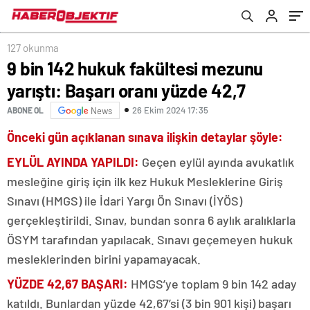
127 okunma
9 bin 142 hukuk fakültesi mezunu
yarıştı: Başarı oranı yüzde 42,7
26 Ekim 2024 17:35
ABONE OL
News
Önceki gün açıklanan sınava ilişkin detaylar şöyle:
EYLÜL AYINDA YAPILDI:
Geçen eylül ayında avukatlık
mesleğine giriş için ilk kez Hukuk Mesleklerine Giriş
Sınavı (HMGS) ile İdari Yargı Ön Sınavı (İYÖS)
gerçekleştirildi. Sınav, bundan sonra 6 aylık aralıklarla
ÖSYM tarafından yapılacak. Sınavı geçemeyen hukuk
mesleklerinden birini yapamayacak.
YÜZDE 42,67 BAŞARI:
HMGS’ye toplam 9 bin 142 aday
katıldı. Bunlardan yüzde 42,67’si (3 bin 901 kişi) başarı