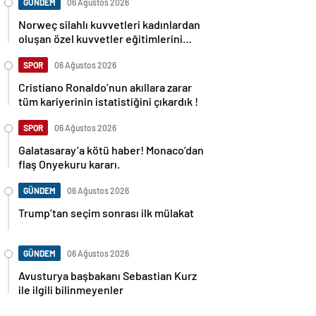
GÜNDEM
06 Ağustos 2026
Norweç silahlı kuvvetleri kadınlardan
oluşan özel kuvvetler eğitimlerini
başlattı.
SPOR
06 Ağustos 2026
Cristiano Ronaldo’nun akıllara zarar
tüm kariyerinin istatistiğini çıkardık !
SPOR
06 Ağustos 2026
Galatasaray’a kötü haber! Monaco’dan
flaş Onyekuru kararı.
GÜNDEM
06 Ağustos 2026
Trump’tan seçim sonrası ilk mülakat
GÜNDEM
06 Ağustos 2026
Avusturya başbakanı Sebastian Kurz
ile ilgili bilinmeyenler