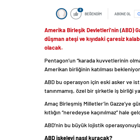
0
BEĞENDİM
ABONE OL
Amerika Birleşik Devletleri’nin
(
ABD) Ga
düşman ateşi ve kıyıdaki çaresiz kalaba
olacak.
Pentagon’un “karada kuvvetlerinin olm
Amerikan birliğinin katılması bekleniyor
ABD bu operasyon için eski asker ve ist
tanınmamış, özel bir şirketle iş birliği ya
Amaç Birleşmiş Milletler’in Gazze’ye g
kıtlığın “neredeyse kaçınılmaz” hale geld
ABD’nin bu büyük lojistik operasyonuyla i
ABD iskeleyi nasıl kuracak?