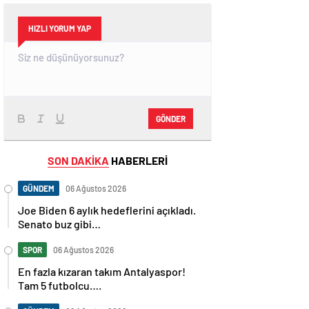
HIZLI YORUM YAP
GÖNDER
SON DAKİKA
HABERLERİ
GÜNDEM
06 Ağustos 2026
Joe Biden 6 aylık hedeflerini açıkladı.
Senato buz gibi…
SPOR
06 Ağustos 2026
En fazla kızaran takım Antalyaspor!
Tam 5 futbolcu….