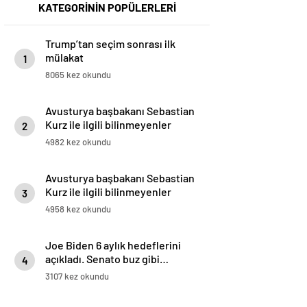
KATEGORİNİN POPÜLERLERİ
Trump’tan seçim sonrası ilk
mülakat
1
8065 kez okundu
Avusturya başbakanı Sebastian
Kurz ile ilgili bilinmeyenler
2
4982 kez okundu
Avusturya başbakanı Sebastian
Kurz ile ilgili bilinmeyenler
3
4958 kez okundu
Joe Biden 6 aylık hedeflerini
açıkladı. Senato buz gibi…
4
3107 kez okundu