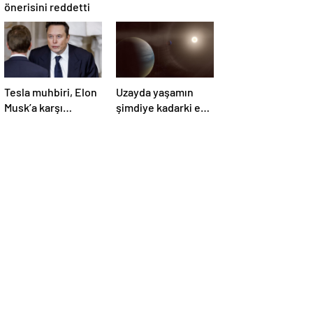
önerisini reddetti
Tesla muhbiri, Elon
Uzayda yaşamın
Musk’a karşı
şimdiye kadarki en
yürüttüğü davada
güçlü kanıtı
zafer kazandı
bulundu