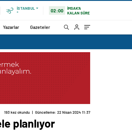
İMSAK'A
İSTANBUL
02:00
KALAN SÜRE
°
Yazarlar
Gazeteler
le planlıyor