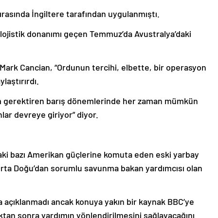
rasında İngiltere tarafından uygulanmıştı.
 lojistik donanımı geçen Temmuz’da Avustralya’daki
Mark Cancian, “Ordunun tercihi, elbette, bir operasyon
laştırırdı.
dım gerektiren barış dönemlerinde her zaman mümkün
ar devreye giriyor” diyor.
ki bazı Amerikan güçlerine komuta eden eski yarbay
 Orta Doğu’dan sorumlu savunma bakan yardımcısı olan
a açıklanmadı ancak konuya yakın bir kaynak BBC’ye
tıktan sonra yardımın yönlendirilmesini sağlayacağını