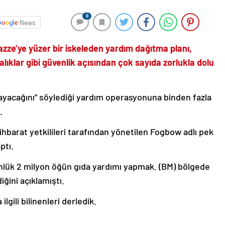
0
News
zze’ye yüzer bir iskeleden yardım dağıtma planı,
lıklar gibi güvenlik açısından çok sayıda zorlukla dolu
ayacağını” söylediği yardım operasyonuna binden fazla
.
ihbarat yetkilileri tarafından yönetilen Fogbow adlı pek
ptı.
ünlük 2 milyon öğün gıda yardımı yapmak. (BM) bölgede
iğini açıklamıştı.
lgili bilinenleri derledik.