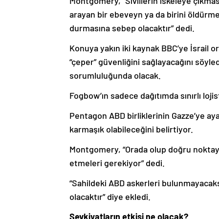
Montgomery, “Sivillerin iskeleye çıkmas
arayan bir ebeveyn ya da birini öldürm
durmasına sebep olacaktır” dedi.
Konuya yakın iki kaynak BBC’ye İsrail o
“çeper” güvenliğini sağlayacağını söyledi.
sorumluluğunda olacak.
Fogbow’ın sadece dağıtımda sınırlı lojis
Pentagon ABD birliklerinin Gazze’ye a
karmaşık olabileceğini belirtiyor.
Montgomery, “Orada olup doğru noktaya
etmeleri gerekiyor” dedi.
“Sahildeki ABD askerleri bulunmayaca
olacaktır” diye ekledi.
Sevkiyatların etkisi ne olacak?