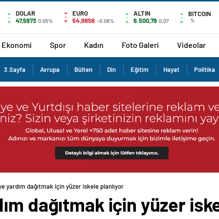
DOLAR
EURO
ALTIN
BITCOIN
47,5973
54,9856
6.500,79
%
0.05%
-0.08%
0,07
Ekonomi
Spor
Kadın
Foto Galeri
Videolar
3.Sayfa
Avrupa
Bülten
Din
Eğitim
Hayat
Politika
e yardım dağıtmak için yüzer iskele planlıyor
ım dağıtmak için yüzer iske