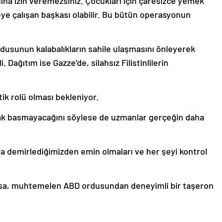
ına izin veremezsiniz. Çocukları için çaresizce yemek
eye çalışan başkası olabilir. Bu bütün operasyonun
rdusunun kalabalıkların sahile ulaşmasını önleyerek
 Dağıtım ise Gazze’de, silahsız Filistinlilerin
tik rolü olması bekleniyor.
yak basmayacağını söylese de uzmanlar gerçeğin daha
 demirlediğimizden emin olmaları ve her şeyi kontrol
ksa, muhtemelen ABD ordusundan deneyimli bir taşeron