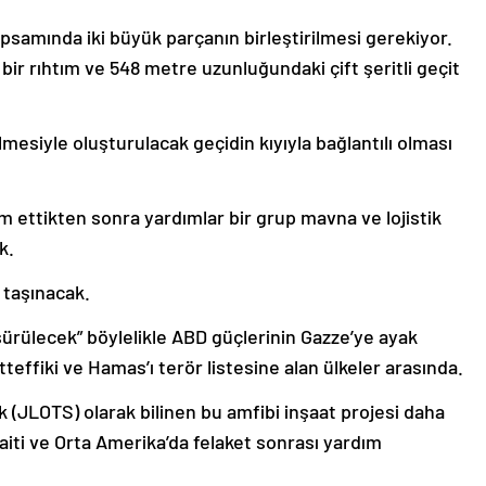
samında iki büyük parçanın birleştirilmesi gerekiyor.
bir rıhtım ve 548 metre uzunluğundaki çift şeritli geçit
lmesiyle oluşturulacak geçidin kıyıyla bağlantılı olması
im ettikten sonra yardımlar bir grup mavna ve lojistik
k.
 taşınacak.
“sürülecek” böylelikle ABD güçlerinin Gazze’ye ayak
effiki ve Hamas’ı terör listesine alan ülkeler arasında.
k (JLOTS) olarak bilinen bu amfibi inşaat projesi daha
iti ve Orta Amerika’da felaket sonrası yardım