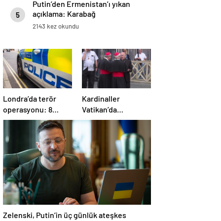
Putin’den Ermenistan’ı yıkan
açıklama: Karabağ
5
Azerbaycan’ın ayrılmaz bir
2143 kez okundu
parçasıdır!
Londra’da terör
Kardinaller
operasyonu: 8
Vatikan’da
gözaltı
toplanmaya başladı
Zelenski, Putin’in üç günlük ateşkes