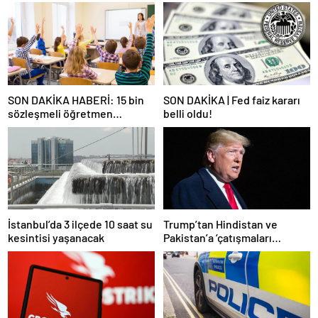
SON DAKİKA HABERİ: 15 bin
SON DAKİKA | Fed faiz kararı
sözleşmeli öğretmen
belli oldu!
atamasında sözlü sınava hak
kazanan adaylar açıklandı
İstanbul’da 3 ilçede 10 saat su
Trump’tan Hindistan ve
kesintisi yaşanacak
Pakistan’a ‘çatışmaları
durdurun’ çağrısı