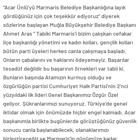
“Acar Ünlü’yü Marmaris Belediye Başkanlığına layık
gördüğünüz için çok teşekkür ediyoruz” diyerek
sözlerine başlayan Muğla Büyükşehir Belediye Başkanı
Ahmet Aras ” Tabiki Marmaris’i bizim çalışkan cefakar
ilçe başkanlığı yönetimi ve kadın kolları, gençlik kolları
bütün parti üyeleri herkes canla çalışmaya başladı.
Onların çabalarını ve haklarını ödeyemeyiz. Başarılar
tesadüf değildir bu başarının örnekleri var tabii ki.
Bunların başında Atamızın kurmuş olduğu ve
özgürlüğün partisi Cumhuriyet Halk Partisi’nin 2’nci
yüzyıldaki ilk lideri Genel Başkanımız Özgür Özel
geliyor. Şükranlarımızı sunuyoruz. Türkiye’de genel
iktidar olmak için önümüzde hiçbir engel kalmadı. Acar
başkanımla birlikte bugünlerde görüştüğünüz güvenlik
sonucu canla başlanabilecek, olanaklarımızı
birleştireceğiz ve Marmaris’in günümüze kadar