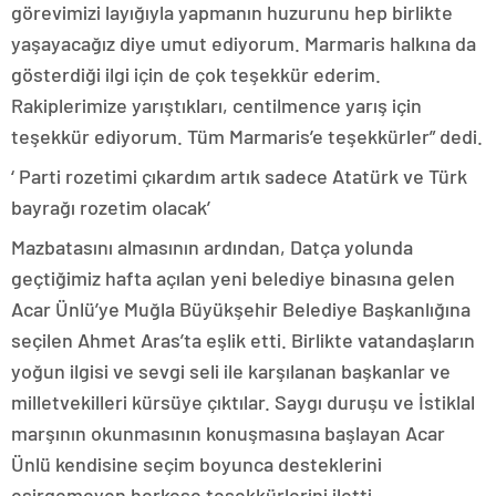
görevimizi layığıyla yapmanın huzurunu hep birlikte
yaşayacağız diye umut ediyorum. Marmaris halkına da
gösterdiği ilgi için de çok teşekkür ederim.
Rakiplerimize yarıştıkları, centilmence yarış için
teşekkür ediyorum. Tüm Marmaris’e teşekkürler” dedi.
‘ Parti rozetimi çıkardım artık sadece Atatürk ve Türk
bayrağı rozetim olacak’
Mazbatasını almasının ardından, Datça yolunda
geçtiğimiz hafta açılan yeni belediye binasına gelen
Acar Ünlü’ye Muğla Büyükşehir Belediye Başkanlığına
seçilen Ahmet Aras’ta eşlik etti. Birlikte vatandaşların
yoğun ilgisi ve sevgi seli ile karşılanan başkanlar ve
milletvekilleri kürsüye çıktılar. Saygı duruşu ve İstiklal
marşının okunmasının konuşmasına başlayan Acar
Ünlü kendisine seçim boyunca desteklerini
esirgemeyen herkese teşekkürlerini iletti.