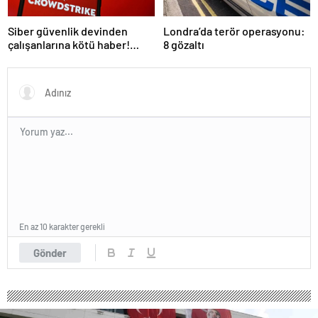
Siber güvenlik devinden
Londra’da terör operasyonu:
çalışanlarına kötü haber!
8 gözaltı
Yüzlerce kişi işten çıkarılacak
En az 10 karakter gerekli
Gönder