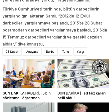
Türkiye Cumhuriyeti tarihinde, bütün darbecilerin
yargılandığını aktaran Şamlı, “2012’de 12 Eylül
darbecileri yargılanmaya başlandı. 2013’te 28 Şubat
postmodern darbecileri yargılanmaya başladı. 2016’da
15 Temmuz darbecileri yargılandı ve gerekli cezaları
aldılar.” diye konuştu.
28 Şubat
Anayasa
Darbe
Tunç
Yargı
SON DAKİKA HABERİ: 15 bin
SON DAKİKA | Fed faiz kararı
sözleşmeli öğretmen
belli oldu!
atamasında sözlü sınava hak
kazanan adaylar açıklandı