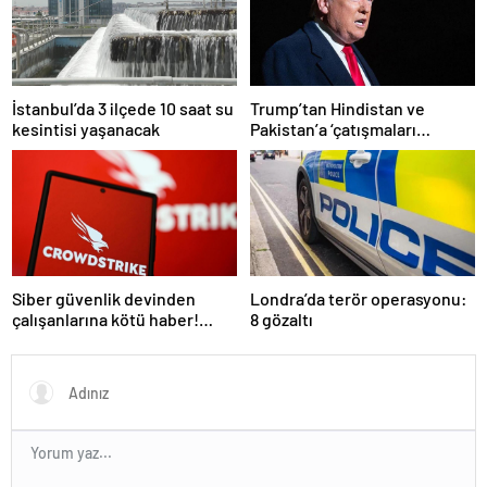
İstanbul’da 3 ilçede 10 saat su
Trump’tan Hindistan ve
kesintisi yaşanacak
Pakistan’a ‘çatışmaları
durdurun’ çağrısı
Siber güvenlik devinden
Londra’da terör operasyonu:
çalışanlarına kötü haber!
8 gözaltı
Yüzlerce kişi işten çıkarılacak