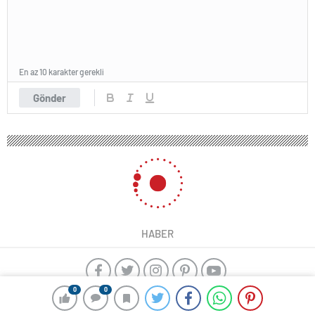
En az 10 karakter gerekli
Gönder
HABER
0
0
yangın algılama sistemleri
ajax alarm
Kayseri çıkışlı Karadeniz
Turu