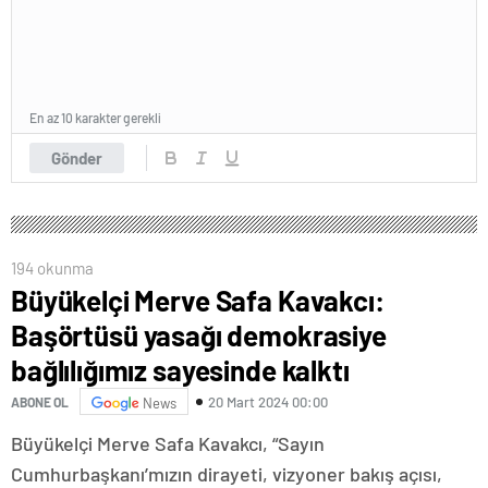
En az 10 karakter gerekli
Gönder
194 okunma
Büyükelçi Merve Safa Kavakcı:
Başörtüsü yasağı demokrasiye
bağlılığımız sayesinde kalktı
20 Mart 2024 00:00
ABONE OL
News
Büyükelçi Merve Safa Kavakcı, “Sayın
Cumhurbaşkanı’mızın dirayeti, vizyoner bakış açısı,