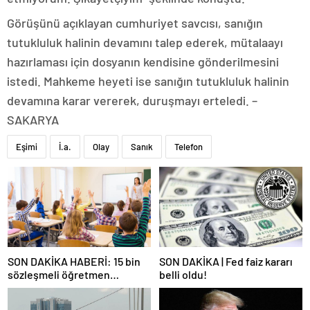
Görüşünü açıklayan cumhuriyet savcısı, sanığın
tutukluluk halinin devamını talep ederek, mütalaayı
hazırlaması için dosyanın kendisine gönderilmesini
istedi. Mahkeme heyeti ise sanığın tutukluluk halinin
devamına karar vererek, duruşmayı erteledi. –
SAKARYA
Eşimi
İ.a.
Olay
Sanık
Telefon
SON DAKİKA HABERİ: 15 bin
SON DAKİKA | Fed faiz kararı
sözleşmeli öğretmen
belli oldu!
atamasında sözlü sınava hak
kazanan adaylar açıklandı