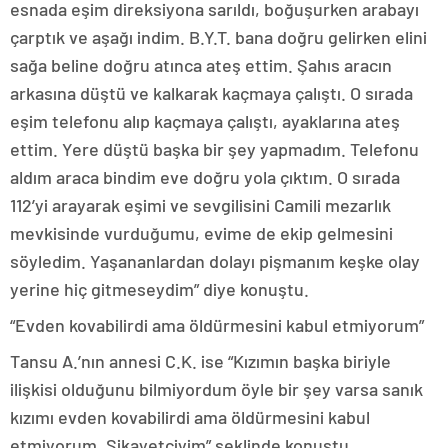
esnada eşim direksiyona sarıldı, boğuşurken arabayı
çarptık ve aşağı indim. B.Y.T. bana doğru gelirken elini
sağa beline doğru atınca ateş ettim. Şahıs aracın
arkasına düştü ve kalkarak kaçmaya çalıştı. O sırada
eşim telefonu alıp kaçmaya çalıştı, ayaklarına ateş
ettim. Yere düştü başka bir şey yapmadım. Telefonu
aldım araca bindim eve doğru yola çıktım. O sırada
112’yi arayarak eşimi ve sevgilisini Camili mezarlık
mevkisinde vurduğumu, evime de ekip gelmesini
söyledim. Yaşananlardan dolayı pişmanım keşke olay
yerine hiç gitmeseydim” diye konuştu.
“Evden kovabilirdi ama öldürmesini kabul etmiyorum”
Tansu A.’nın annesi C.K. ise “Kızımın başka biriyle
ilişkisi olduğunu bilmiyordum öyle bir şey varsa sanık
kızımı evden kovabilirdi ama öldürmesini kabul
etmiyorum. Şikayetçiyim” şeklinde konuştu.