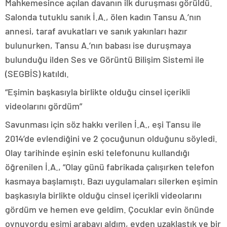
Mahkemesince açılan davanın ilk duruşması görüldü.
Salonda tutuklu sanık İ.A., ölen kadın Tansu A.’nın
annesi, taraf avukatları ve sanık yakınları hazır
bulunurken, Tansu A.’nın babası ise duruşmaya
bulunduğu ilden Ses ve Görüntü Bilişim Sistemi ile
(SEGBİS) katıldı.
“Eşimin başkasıyla birlikte olduğu cinsel içerikli
videolarını gördüm”
Savunması için söz hakkı verilen İ.A., eşi Tansu ile
2014’de evlendiğini ve 2 çocuğunun olduğunu söyledi.
Olay tarihinde eşinin eski telefonunu kullandığı
öğrenilen İ.A., “Olay günü fabrikada çalışırken telefon
kasmaya başlamıştı. Bazı uygulamaları silerken eşimin
başkasıyla birlikte olduğu cinsel içerikli videolarını
gördüm ve hemen eve geldim. Çocuklar evin önünde
oynuyordu eşimi arabayı aldım, evden uzaklaştık ve bir