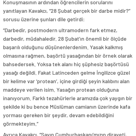
Konuşmasının ardından öğrencilerin sorularını
yanıtlayan Kavakcı, “28 Şubat gerçek bir darbe midir?”
sorusu üzerine şunları dile getirdi:
“Darbedir, postmodern ultramodern fark etmez,
darbedir, müdahaledir. 28 Şubat’ın önemli bir ölçüde
başarılı olduğunu düşünenlerdenim. Yasak kalkmış
olmasına rağmen, başörtü yasağından bir örnek olarak
bahsedersek. Yoksa tek alanı hiç şüphesiz başörtüsü
yasağı değildi. Fakat Latinceden gelme İngilizce güzel
bir kelime var ‘protean’, içine girdiği şeyin kalıbını alan
maddeye verilen isim. Yasağın protean olduğuna
inanıyorum. Farklı tezahürlerle aramızda çok yaygın bir
şekilde ki bu bence Müslüman camianın üzerinde kafa
yorması gereken bir şeydir, devam edebildiğini
görmekteyim.”
Ayrıca Kavakcı, “Sayın Cumhurbaşkanı’mızın dirayeti,