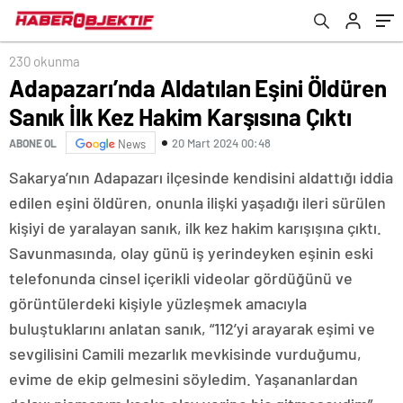
kalktı
230 okunma
Adapazarı’nda Aldatılan Eşini Öldüren
Sanık İlk Kez Hakim Karşısına Çıktı
20 Mart 2024 00:48
ABONE OL
News
Sakarya’nın Adapazarı ilçesinde kendisini aldattığı iddia
edilen eşini öldüren, onunla ilişki yaşadığı ileri sürülen
kişiyi de yaralayan sanık, ilk kez hakim karışışına çıktı.
Savunmasında, olay günü iş yerindeyken eşinin eski
telefonunda cinsel içerikli videolar gördüğünü ve
görüntülerdeki kişiyle yüzleşmek amacıyla
buluştuklarını anlatan sanık, “112’yi arayarak eşimi ve
sevgilisini Camili mezarlık mevkisinde vurduğumu,
evime de ekip gelmesini söyledim. Yaşananlardan