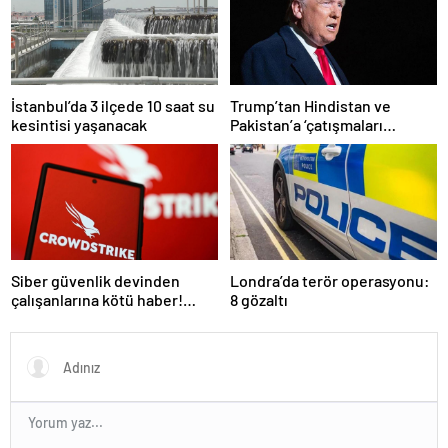
İstanbul’da 3 ilçede 10 saat su
Trump’tan Hindistan ve
kesintisi yaşanacak
Pakistan’a ‘çatışmaları
durdurun’ çağrısı
Siber güvenlik devinden
Londra’da terör operasyonu:
çalışanlarına kötü haber!
8 gözaltı
Yüzlerce kişi işten çıkarılacak