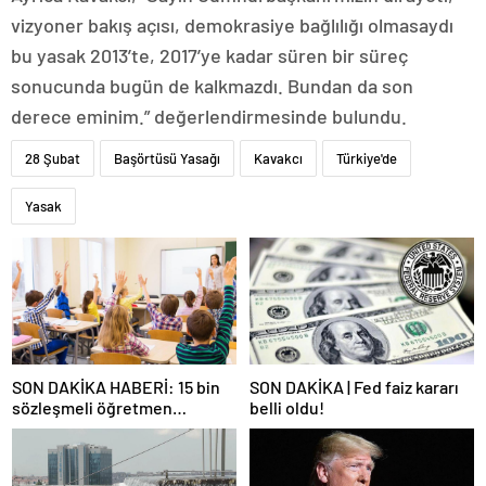
vizyoner bakış açısı, demokrasiye bağlılığı olmasaydı
bu yasak 2013’te, 2017’ye kadar süren bir süreç
sonucunda bugün de kalkmazdı. Bundan da son
derece eminim.” değerlendirmesinde bulundu.
28 Şubat
Başörtüsü Yasağı
Kavakcı
Türkiye'de
Yasak
SON DAKİKA HABERİ: 15 bin
SON DAKİKA | Fed faiz kararı
sözleşmeli öğretmen
belli oldu!
atamasında sözlü sınava hak
kazanan adaylar açıklandı