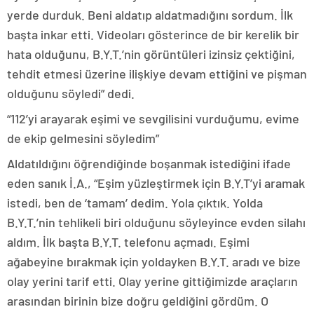
yerde durduk. Beni aldatıp aldatmadığını sordum. İlk
başta inkar etti. Videoları gösterince de bir kerelik bir
hata olduğunu, B.Y.T.’nin görüntüleri izinsiz çektiğini,
tehdit etmesi üzerine ilişkiye devam ettiğini ve pişman
olduğunu söyledi” dedi.
“112’yi arayarak eşimi ve sevgilisini vurduğumu, evime
de ekip gelmesini söyledim”
Aldatıldığını öğrendiğinde boşanmak istediğini ifade
eden sanık İ.A., “Eşim yüzleştirmek için B.Y.T’yi aramak
istedi, ben de ‘tamam’ dedim. Yola çıktık. Yolda
B.Y.T.’nin tehlikeli biri olduğunu söyleyince evden silahı
aldım. İlk başta B.Y.T. telefonu açmadı. Eşimi
ağabeyine bırakmak için yoldayken B.Y.T. aradı ve bize
olay yerini tarif etti. Olay yerine gittiğimizde araçların
arasından birinin bize doğru geldiğini gördüm. O