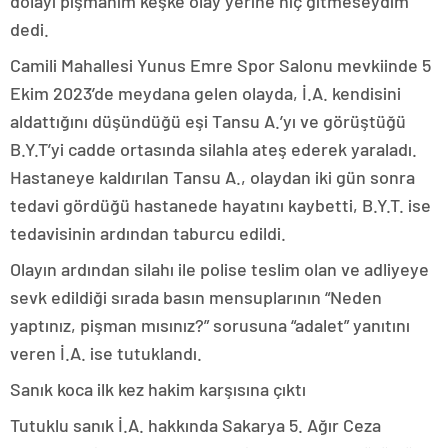
dolayı pişmanım keşke olay yerine hiç gitmeseydim”
dedi.
Camili Mahallesi Yunus Emre Spor Salonu mevkiinde 5
Ekim 2023’de meydana gelen olayda, İ.A. kendisini
aldattığını düşündüğü eşi Tansu A.’yı ve görüştüğü
B.Y.T’yi cadde ortasında silahla ateş ederek yaraladı.
Hastaneye kaldırılan Tansu A., olaydan iki gün sonra
tedavi gördüğü hastanede hayatını kaybetti, B.Y.T. ise
tedavisinin ardından taburcu edildi.
Olayın ardından silahı ile polise teslim olan ve adliyeye
sevk edildiği sırada basın mensuplarının “Neden
yaptınız, pişman mısınız?” sorusuna “adalet” yanıtını
veren İ.A. ise tutuklandı.
Sanık koca ilk kez hakim karşısına çıktı
Tutuklu sanık İ.A. hakkında Sakarya 5. Ağır Ceza