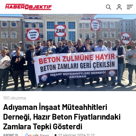
Gösterdi
190 okunma
Adıyaman İnşaat Müteahhitleri
Derneği, Hazır Beton Fiyatlarındaki
Zamlara Tepki Gösterdi
22 Haziran 2024 11:12
ABONE OL
News