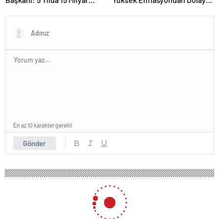
TL’lik Yatırım Yaptık
Erimesi Söz Konusu.
Enflasyonu Düşürürsek Kalıcı
Refah Artışı Olacaktır”
En az 10 karakter gerekli
Gönder