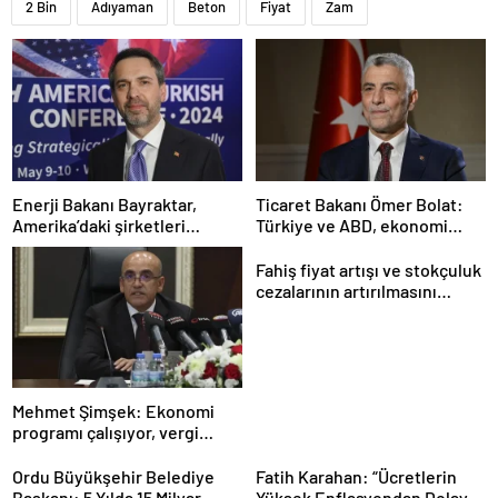
2 Bin
Adıyaman
Beton
Fiyat
Zam
Enerji Bakanı Bayraktar,
Ticaret Bakanı Ömer Bolat:
Amerika’daki şirketleri
Türkiye ve ABD, ekonomi
Türkiye’de yatırım yapmaya
alanında ilişkileri canlandırma
çağırdı
konusunda kararlı
Fahiş fiyat artışı ve stokçuluk
cezalarının artırılmasını
içeren kanun teklifi kabul
edildi
Mehmet Şimşek: Ekonomi
programı çalışıyor, vergi
artırımı yapmayacağız
Ordu Büyükşehir Belediye
Fatih Karahan: “Ücretlerin
Başkanı: 5 Yılda 15 Milyar
Yüksek Enflasyondan Dolayı