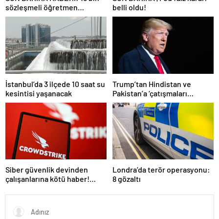
sözleşmeli öğretmen
belli oldu!
atamasında sözlü sınava hak
kazanan adaylar açıklandı
İstanbul’da 3 ilçede 10 saat su
Trump’tan Hindistan ve
kesintisi yaşanacak
Pakistan’a ‘çatışmaları
durdurun’ çağrısı
Siber güvenlik devinden
Londra’da terör operasyonu:
çalışanlarına kötü haber!
8 gözaltı
Yüzlerce kişi işten çıkarılacak