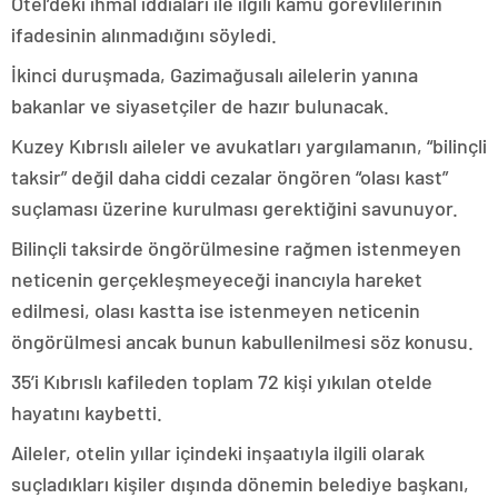
Otel’deki ihmal iddiaları ile ilgili kamu görevlilerinin
ifadesinin alınmadığını söyledi.
İkinci duruşmada, Gazimağusalı ailelerin yanına
bakanlar ve siyasetçiler de hazır bulunacak.
Kuzey Kıbrıslı aileler ve avukatları yargılamanın, “bilinçli
taksir” değil daha ciddi cezalar öngören “olası kast”
suçlaması üzerine kurulması gerektiğini savunuyor.
Bilinçli taksirde öngörülmesine rağmen istenmeyen
neticenin gerçekleşmeyeceği inancıyla hareket
edilmesi, olası kastta ise istenmeyen neticenin
öngörülmesi ancak bunun kabullenilmesi söz konusu.
35’i Kıbrıslı kafileden toplam 72 kişi yıkılan otelde
hayatını kaybetti.
Aileler, otelin yıllar içindeki inşaatıyla ilgili olarak
suçladıkları kişiler dışında dönemin belediye başkanı,