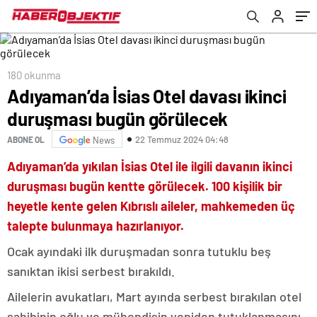
180 okunma
Adıyaman’da İsias Otel davası ikinci
duruşması bugün görülecek
22 Temmuz 2024 04:48
ABONE OL
News
Adıyaman’da yıkılan İsias Otel ile ilgili davanın ikinci
duruşması bugün kentte görülecek. 100 kişilik bir
heyetle kente gelen Kıbrıslı aileler, mahkemeden üç
talepte bulunmaya hazırlanıyor.
Ocak ayındaki ilk duruşmadan sonra tutuklu beş
sanıktan ikisi serbest bırakıldı.
Ailelerin avukatları, Mart ayında serbest bırakılan otel
sahibinin oğlu ve mühendisin yeniden tutuklanmasını