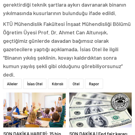
gerektirdiği teknik şartlara aykırı davranarak binanın
yıkılmasında kusurlarının bulunduğu ifade edildi.
KTÜ Mühendislik Fakültesi İnşaat Mühendisliği Bölümü
Öğretim Üyesi Prof. Dr. Ahmet Can Altunışık,
geçtiğimiz günlerde davadan bağımsız olarak
gazetecilere yaptığı açıklamada, İsias Otel ile ilgili
“Binanın yıkılış şeklinin, kovayı kaldırdıktan sonra
kumun yayılış şekli gibi olduğunu görebiliyorsunuz”
dedi.
Aileler
İsias Otel
Kıbrıslı
Otel
Rapor
SON DAKİKA HABERİ: 15 bin
SON DAKİKA | Fed faiz kararı