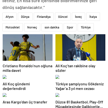
iletiniz. En kısa süre içerisinde bildirimlerinize geri
dönüş sağlanılacaktır.”
Afyon
Dünya
Finlandiya
Güncel
İsveç
İtalya
Motosiklet
Norveç
son dakika
Spor
Türkiye
Cristiano Ronaldo’nun oğluna
Ali Koç’tan rakibine olay
milla davet
sözler
Ali Koç gündemi
Türkiye şampiyonu Gökdeniz
değerlendirdi
Yağar’a 3 yıl men cezası
Aras Kargo’dan üç transfer
Düzce 81 Basketbol, Play-Off
Mücadelesinde Galibiyetle