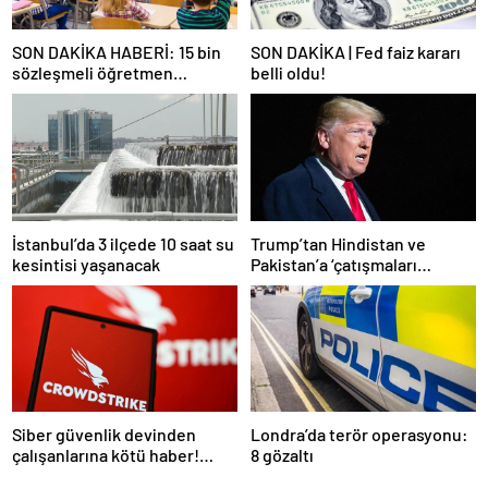
SON DAKİKA HABERİ: 15 bin
SON DAKİKA | Fed faiz kararı
sözleşmeli öğretmen
belli oldu!
atamasında sözlü sınava hak
kazanan adaylar açıklandı
İstanbul’da 3 ilçede 10 saat su
Trump’tan Hindistan ve
kesintisi yaşanacak
Pakistan’a ‘çatışmaları
durdurun’ çağrısı
Siber güvenlik devinden
Londra’da terör operasyonu:
çalışanlarına kötü haber!
8 gözaltı
Yüzlerce kişi işten çıkarılacak