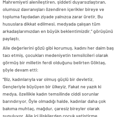
Mahremiyeti alenileştiren, şiddeti duyarsızlaştıran,
olumsuz davranışları özendiren içerikler bireye ve
topluma faydadan ziyade yalnızca zarar üretir. Bu
hususlara dikkat edilmesi, medyada çalışan tüm
arkadaşlarımızdan en büyük beklentimizdir.” görüşünü
paylaştı.
Aile değerlerini gözü gibi korumuş, kadını her daim baş
tacı etmiş, çocukları medeniyetin temsilcileri olarak
görmüş bir milletin ferdi olduğunu belirten Göktaş,
şöyle devam etti:
“Biz, kadınlarıyla var olmuş güçlü bir devletiz.
Gençleriyle büyüyen bir ülkeyiz. Fakat ne yazık ki
medya, özellikle kadın temsilinde ciddi sorunlar
barındırıyor. Öyle olmadığı halde, kadınlar daha çok
bakıma muhtaç, mağdur, çaresiz bireyler olarak
sunuluyor. Aile içi ilişkilerden çocuk yetiştirme