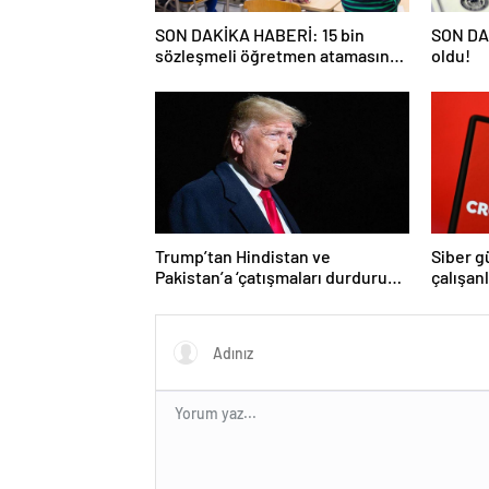
SON DAKİKA HABERİ: 15 bin
SON DAK
sözleşmeli öğretmen atamasında
oldu!
sözlü sınava hak kazanan adaylar
açıklandı
Trump’tan Hindistan ve
Siber g
Pakistan’a ‘çatışmaları durdurun’
çalışan
çağrısı
Yüzlerce