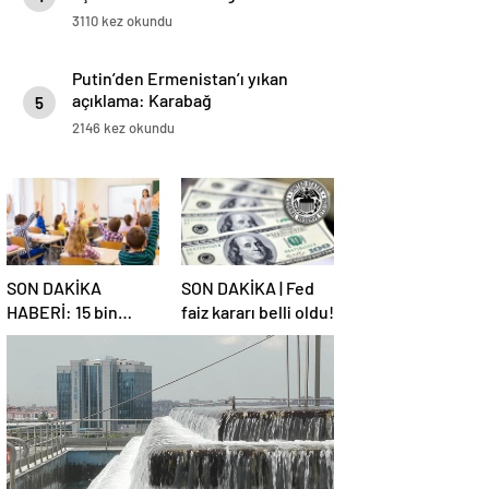
3110 kez okundu
Putin’den Ermenistan’ı yıkan
açıklama: Karabağ
5
Azerbaycan’ın ayrılmaz bir
2146 kez okundu
parçasıdır!
SON DAKİKA
SON DAKİKA | Fed
HABERİ: 15 bin
faiz kararı belli oldu!
sözleşmeli
öğretmen
atamasında sözlü
sınava hak kazanan
adaylar açıklandı