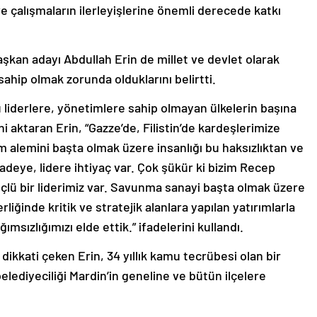
ve çalışmaların ilerleyişlerine önemli derecede katkı
şkan adayı Abdullah Erin de millet ve devlet olarak
ahip olmak zorunda olduklarını belirtti.
ü liderlere, yönetimlere sahip olmayan ülkelerin başına
ni aktaran Erin, “Gazze’de, Filistin’de kardeşlerimize
 alemini başta olmak üzere insanlığı bu haksızlıktan ve
adeye, lidere ihtiyaç var. Çok şükür ki bizim Recep
Güçlü bir liderimiz var. Savunma sanayi başta olmak üzere
iğinde kritik ve stratejik alanlara yapılan yatırımlarla
ızlığımızı elde ettik.” ifadelerini kullandı.
 dikkati çeken Erin, 34 yıllık kamu tecrübesi olan bir
belediyeciliği Mardin’in geneline ve bütün ilçelere