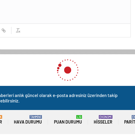
berleri anlık güncel olarak e-posta adresiniz üzerinden takip
ebilirsiniz.
K
TAHMİNİ
LİG
EKONOMİ
E
R
HAVA DURUMU
PUAN DURUMU
HISSELER
PARI