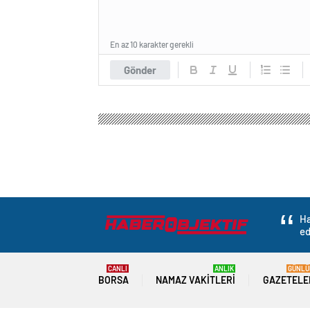
En az 10 karakter gerekli
Gönder
Ha
ed
CANLI
ANLIK
GÜNLÜ
BORSA
NAMAZ VAKITLERI
GAZETELE