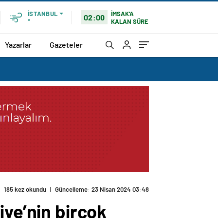
İMSAK'A
İSTANBUL
02:00
KALAN SÜRE
°
Yazarlar
Gazeteler
185 kez okundu
|
Güncelleme: 23 Nisan 2024 03:48
iye’nin birçok