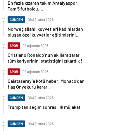
En fazla kızaran takım Antalyaspor!
Tam 5 futbolcu….
GÜNDEM
09 Ağustos 2026
Norweç silahlı kuvvetleri kadınlardan
oluşan özel kuvvetler eğitimlerini
başlattı.
SPOR
09 Ağustos 2026
Cristiano Ronaldo’nun akıllara zarar
tüm kariyerinin istatistiğini çıkardık !
SPOR
09 Ağustos 2026
Galatasaray’a kötü haber! Monaco’dan
flaş Onyekuru kararı.
GÜNDEM
09 Ağustos 2026
Trump’tan seçim sonrası ilk mülakat
GÜNDEM
09 Ağustos 2026