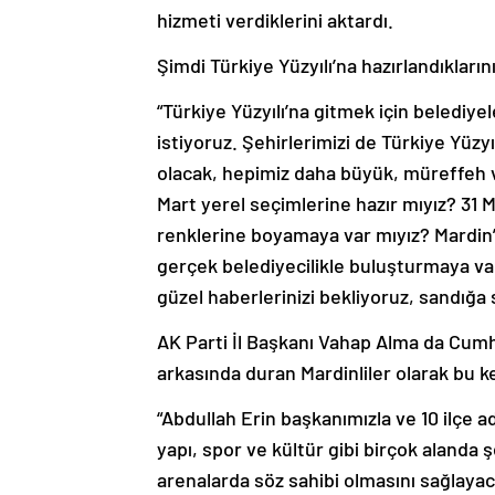
hizmeti verdiklerini aktardı.
Şimdi Türkiye Yüzyılı’na hazırlandıkları
“Türkiye Yüzyılı’na gitmek için belediy
istiyoruz. Şehirlerimizi de Türkiye Yüzyı
olacak, hepimiz daha büyük, müreffeh ve
Mart yerel seçimlerine hazır mıyız? 31 M
renklerine boyamaya var mıyız? Mardin’
gerçek belediyecilikle buluşturmaya var
güzel haberlerinizi bekliyoruz, sandığa 
AK Parti İl Başkanı Vahap Alma da Cumh
arkasında duran Mardinliler olarak bu kez
“Abdullah Erin başkanımızla ve 10 ilçe a
yapı, spor ve kültür gibi birçok alanda 
arenalarda söz sahibi olmasını sağlayac