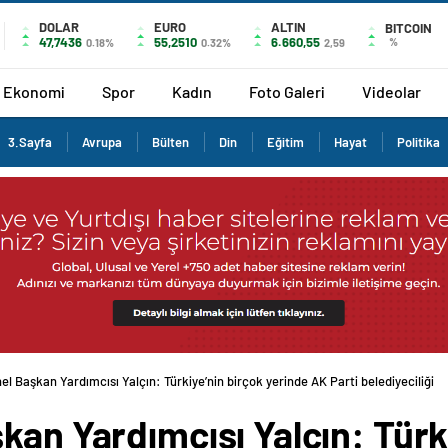
DOLAR
EURO
ALTIN
BITCOIN
47,7436
55,2510
6.660,55
%
0.18%
0.32%
2,59
Ekonomi
Spor
Kadın
Foto Galeri
Videolar
3.Sayfa
Avrupa
Bülten
Din
Eğitim
Hayat
Politika
el Başkan Yardımcısı Yalçın: Türkiye’nin birçok yerinde AK Parti belediyeciliği
kan Yardımcısı Yalçın: Türk