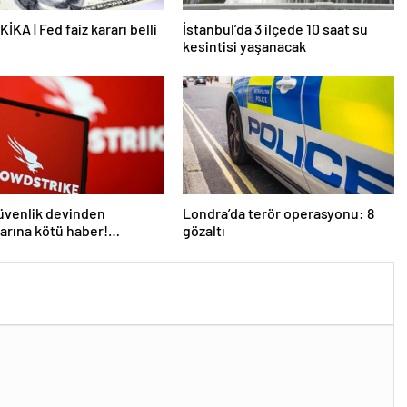
İKA | Fed faiz kararı belli
İstanbul’da 3 ilçede 10 saat su
kesintisi yaşanacak
üvenlik devinden
Londra’da terör operasyonu: 8
larına kötü haber!
gözaltı
 kişi işten çıkarılacak