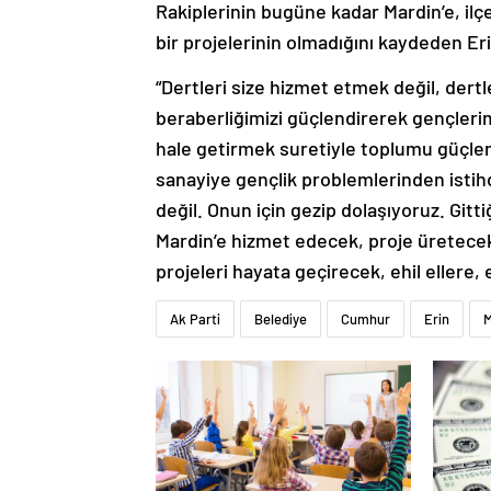
Rakiplerinin bugüne kadar Mardin’e, ilç
bir projelerinin olmadığını kaydeden Er
“Dertleri size hizmet etmek değil, dertl
beraberliğimizi güçlendirerek gençlerim
hale getirmek suretiyle toplumu güçle
sanayiye gençlik problemlerinden istih
değil. Onun için gezip dolaşıyoruz. Git
Mardin’e hizmet edecek, proje üretecek
projeleri hayata geçirecek, ehil ellere, 
Ak Parti
Belediye
Cumhur
Erin
M