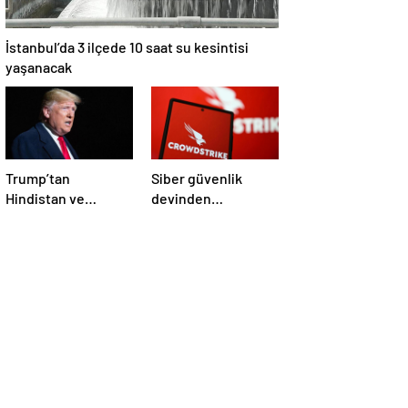
İstanbul’da 3 ilçede 10 saat su kesintisi
yaşanacak
Trump’tan
Siber güvenlik
Hindistan ve
devinden
Pakistan’a
çalışanlarına kötü
‘çatışmaları
haber! Yüzlerce kişi
durdurun’ çağrısı
işten çıkarılacak