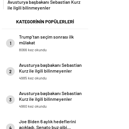
Avusturya başbakanı Sebastian Kurz
ile ilgili bilinmeyenler
KATEGORİNİN POPÜLERLERİ
Trump’tan seçim sonrası ilk
mülakat
1
8066 kez okundu
Avusturya başbakanı Sebastian
Kurz ile ilgili bilinmeyenler
2
4985 kez okundu
Avusturya başbakanı Sebastian
Kurz ile ilgili bilinmeyenler
3
4960 kez okundu
Joe Biden 6 aylık hedeflerini
açıkladı. Senato buz gibi…
4