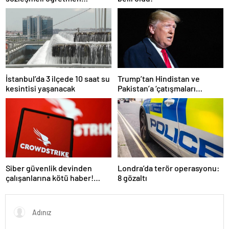
atamasında sözlü sınava hak
kazanan adaylar açıklandı
İstanbul’da 3 ilçede 10 saat su
Trump’tan Hindistan ve
kesintisi yaşanacak
Pakistan’a ‘çatışmaları
durdurun’ çağrısı
Siber güvenlik devinden
Londra’da terör operasyonu:
çalışanlarına kötü haber!
8 gözaltı
Yüzlerce kişi işten çıkarılacak