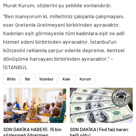
Murat Kurum, sözlerini şu şekilde sonlandırdı:
“Ben inanıyorum ki, milletimiz çalışanla çalışmayanı,
eser üretenle üretmeyeni birbirinden ayıracaktır.
Kadınları eşit görmeyenle tüm kadınlara eşit ve adil
hizmet edeni birbirinden ayıracaktır. İstanbul’un
bütçesini reklamla çarçur edenle depreme, kentsel
dönüşüme harcayanı birbirinden ayıracaktır.” –
İSTANBUL
Bitlis
İbb
İstanbul
Kale
Kurum
SON DAKİKA HABERİ: 15 bin
SON DAKİKA | Fed faiz kararı
sözleşmeli öğretmen
belli oldu!