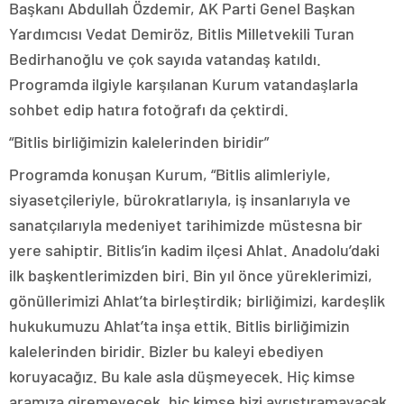
Başkanı Abdullah Özdemir, AK Parti Genel Başkan
Yardımcısı Vedat Demiröz, Bitlis Milletvekili Turan
Bedirhanoğlu ve çok sayıda vatandaş katıldı.
Programda ilgiyle karşılanan Kurum vatandaşlarla
sohbet edip hatıra fotoğrafı da çektirdi.
“Bitlis birliğimizin kalelerinden biridir”
Programda konuşan Kurum, “Bitlis alimleriyle,
siyasetçileriyle, bürokratlarıyla, iş insanlarıyla ve
sanatçılarıyla medeniyet tarihimizde müstesna bir
yere sahiptir. Bitlis’in kadim ilçesi Ahlat. Anadolu’daki
ilk başkentlerimizden biri. Bin yıl önce yüreklerimizi,
gönüllerimizi Ahlat’ta birleştirdik; birliğimizi, kardeşlik
hukukumuzu Ahlat’ta inşa ettik. Bitlis birliğimizin
kalelerinden biridir. Bizler bu kaleyi ebediyen
koruyacağız. Bu kale asla düşmeyecek. Hiç kimse
aramıza giremeyecek, hiç kimse bizi ayrıştıramayacak.