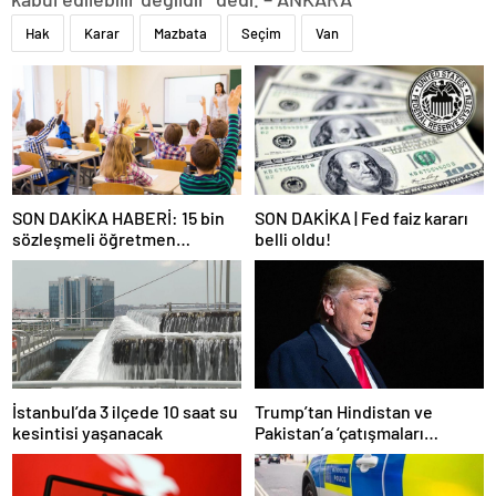
Hak
Karar
Mazbata
Seçim
Van
SON DAKİKA HABERİ: 15 bin
SON DAKİKA | Fed faiz kararı
sözleşmeli öğretmen
belli oldu!
atamasında sözlü sınava hak
kazanan adaylar açıklandı
İstanbul’da 3 ilçede 10 saat su
Trump’tan Hindistan ve
kesintisi yaşanacak
Pakistan’a ‘çatışmaları
durdurun’ çağrısı