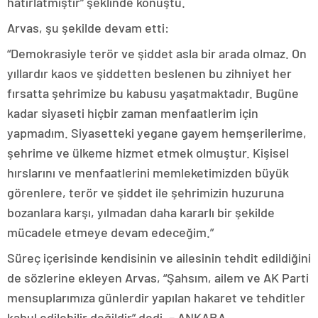
hatırlatmıştır” şeklinde konuştu.
Arvas, şu şekilde devam etti:
“Demokrasiyle terör ve şiddet asla bir arada olmaz. On
yıllardır kaos ve şiddetten beslenen bu zihniyet her
fırsatta şehrimize bu kabusu yaşatmaktadır. Bugüne
kadar siyaseti hiçbir zaman menfaatlerim için
yapmadım. Siyasetteki yegane gayem hemşerilerime,
şehrime ve ülkeme hizmet etmek olmuştur. Kişisel
hırslarını ve menfaatlerini memleketimizden büyük
görenlere, terör ve şiddet ile şehrimizin huzuruna
bozanlara karşı, yılmadan daha kararlı bir şekilde
mücadele etmeye devam edeceğim.”
Süreç içerisinde kendisinin ve ailesinin tehdit edildiğini
de sözlerine ekleyen Arvas, “Şahsım, ailem ve AK Parti
mensuplarımıza günlerdir yapılan hakaret ve tehditler
kabul edilebilir değildir” dedi. – ANKARA