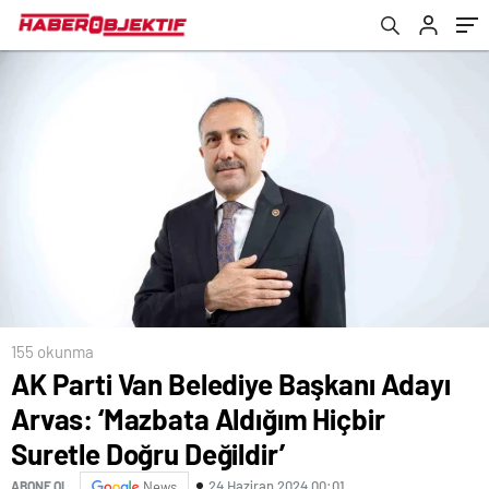
Değildir’
155 okunma
AK Parti Van Belediye Başkanı Adayı
Arvas: ‘Mazbata Aldığım Hiçbir
Suretle Doğru Değildir’
24 Haziran 2024 00:01
ABONE OL
News