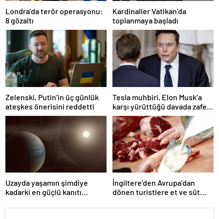
Londra’da terör operasyonu:
Kardinaller Vatikan’da
8 gözaltı
toplanmaya başladı
Zelenski, Putin’in üç günlük
Tesla muhbiri, Elon Musk’a
ateşkes önerisini reddetti
karşı yürüttüğü davada zafer
kazandı
Uzayda yaşamın şimdiye
İngiltere’den Avrupa’dan
kadarki en güçlü kanıtı
dönen turistlere et ve süt
bulundu
ürünü yasağı