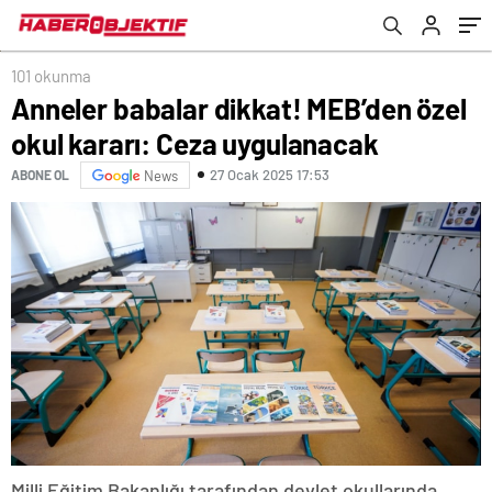
101 okunma
Anneler babalar dikkat! MEB’den özel
okul kararı: Ceza uygulanacak
27 Ocak 2025 17:53
ABONE OL
News
Milli Eğitim Bakanlığı tarafından devlet okullarında