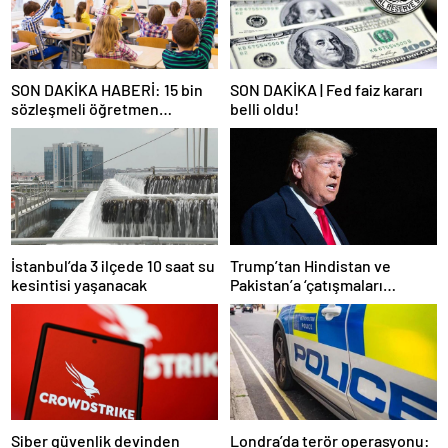
SON DAKİKA HABERİ: 15 bin
SON DAKİKA | Fed faiz kararı
sözleşmeli öğretmen
belli oldu!
atamasında sözlü sınava hak
kazanan adaylar açıklandı
İstanbul’da 3 ilçede 10 saat su
Trump’tan Hindistan ve
kesintisi yaşanacak
Pakistan’a ‘çatışmaları
durdurun’ çağrısı
Siber güvenlik devinden
Londra’da terör operasyonu: