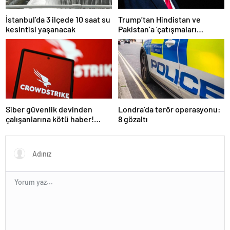
İstanbul’da 3 ilçede 10 saat su
Trump’tan Hindistan ve
kesintisi yaşanacak
Pakistan’a ‘çatışmaları
durdurun’ çağrısı
Siber güvenlik devinden
Londra’da terör operasyonu:
çalışanlarına kötü haber!
8 gözaltı
Yüzlerce kişi işten çıkarılacak