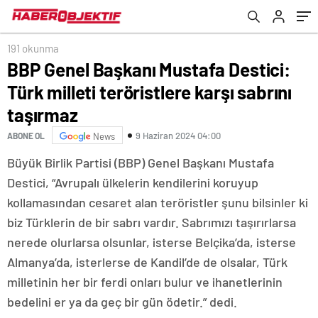
yüksek seviyesine geldik
191 okunma
BBP Genel Başkanı Mustafa Destici:
Türk milleti teröristlere karşı sabrını
taşırmaz
9 Haziran 2024 04:00
ABONE OL
News
Büyük Birlik Partisi (BBP) Genel Başkanı Mustafa
Destici, “Avrupalı ülkelerin kendilerini koruyup
kollamasından cesaret alan teröristler şunu bilsinler ki
biz Türklerin de bir sabrı vardır. Sabrımızı taşırırlarsa
nerede olurlarsa olsunlar, isterse Belçika’da, isterse
Almanya’da, isterlerse de Kandil’de de olsalar, Türk
milletinin her bir ferdi onları bulur ve ihanetlerinin
bedelini er ya da geç bir gün ödetir.” dedi.