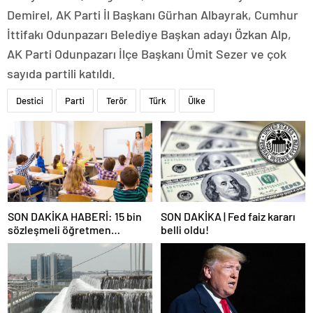
Demirel, AK Parti İl Başkanı Gürhan Albayrak, Cumhur
İttifakı Odunpazarı Belediye Başkan adayı Özkan Alp,
AK Parti Odunpazarı İlçe Başkanı Ümit Sezer ve çok
sayıda partili katıldı.
Destici
Parti
Terör
Türk
Ülke
SON DAKİKA HABERİ: 15 bin
SON DAKİKA | Fed faiz kararı
sözleşmeli öğretmen
belli oldu!
atamasında sözlü sınava hak
kazanan adaylar açıklandı