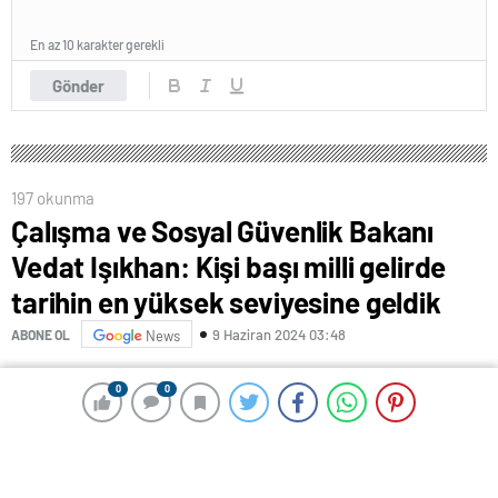
En az 10 karakter gerekli
Gönder
197 okunma
Çalışma ve Sosyal Güvenlik Bakanı
Vedat Işıkhan: Kişi başı milli gelirde
tarihin en yüksek seviyesine geldik
9 Haziran 2024 03:48
ABONE OL
News
Çalışma ve Sosyal Güvenlik Bakanı Vedat Işıkhan,
0
0
0
0
Kapaklı Belediyesi’nde iş insanlarıyla bir araya geldi.
Işıkhan, kişi başı milli gelirde tarihin en yüksek
seviyesine geldiklerini ifade etti.