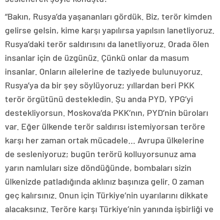
“Bakın, Rusya’da yaşananları gördük. Biz, terör kimden
gelirse gelsin, kime karşı yapılırsa yapılsın lanetliyoruz.
Rusya’daki terör saldırısını da lanetliyoruz. Orada ölen
insanlar için de üzgünüz. Çünkü onlar da masum
insanlar. Onların ailelerine de taziyede bulunuyoruz.
Rusya’ya da bir şey söylüyoruz; yıllardan beri PKK
terör örgütünü destekledin. Şu anda PYD, YPG’yi
destekliyorsun. Moskova’da PKK’nın, PYD’nin büroları
var. Eğer ülkende terör saldırısı istemiyorsan teröre
karşı her zaman ortak mücadele… Avrupa ülkelerine
de sesleniyoruz; bugün terörü kolluyorsunuz ama
yarın namluları size döndüğünde, bombaları sizin
ülkenizde patladığında aklınız başınıza gelir. O zaman
geç kalırsınız. Onun için Türkiye’nin uyarılarını dikkate
alacaksınız. Teröre karşı Türkiye’nin yanında işbirliği ve