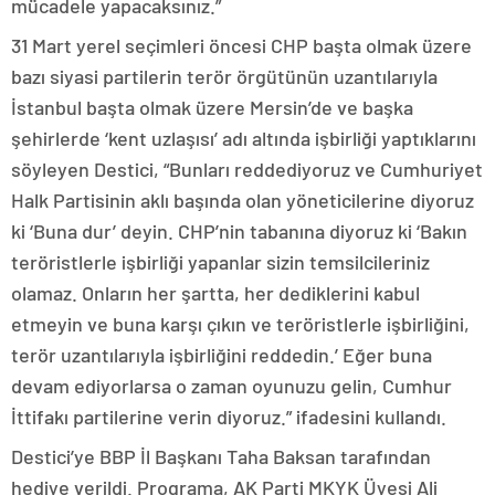
mücadele yapacaksınız.”
31 Mart yerel seçimleri öncesi CHP başta olmak üzere
bazı siyasi partilerin terör örgütünün uzantılarıyla
İstanbul başta olmak üzere Mersin’de ve başka
şehirlerde ‘kent uzlaşısı’ adı altında işbirliği yaptıklarını
söyleyen Destici, “Bunları reddediyoruz ve Cumhuriyet
Halk Partisinin aklı başında olan yöneticilerine diyoruz
ki ‘Buna dur’ deyin. CHP’nin tabanına diyoruz ki ‘Bakın
teröristlerle işbirliği yapanlar sizin temsilcileriniz
olamaz. Onların her şartta, her dediklerini kabul
etmeyin ve buna karşı çıkın ve teröristlerle işbirliğini,
terör uzantılarıyla işbirliğini reddedin.’ Eğer buna
devam ediyorlarsa o zaman oyunuzu gelin, Cumhur
İttifakı partilerine verin diyoruz.” ifadesini kullandı.
Destici’ye BBP İl Başkanı Taha Baksan tarafından
hediye verildi. Programa, AK Parti MKYK Üyesi Ali