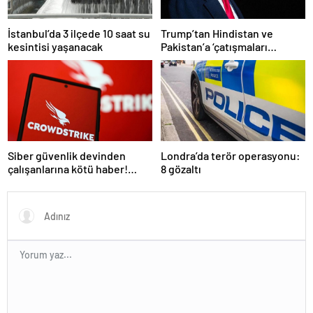
İstanbul’da 3 ilçede 10 saat su
Trump’tan Hindistan ve
kesintisi yaşanacak
Pakistan’a ‘çatışmaları
durdurun’ çağrısı
Siber güvenlik devinden
Londra’da terör operasyonu:
çalışanlarına kötü haber!
8 gözaltı
Yüzlerce kişi işten çıkarılacak