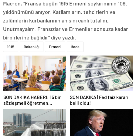
Macron, “Fransa bugün 1915 Ermeni soykırımının 109.
yıldönümünü anıyor. Katliamların, tehcirlerin ve
zulümlerin kurbanlarının anısını canlı tutalım.
Unutmayalım. Fransızlar ve Ermeniler sonsuza kadar
birbirlerine bağlıdır” diye yazdı.
1915
Bakanlığı
Ermeni
İfade
SON DAKİKA HABERİ: 15 bin
SON DAKİKA | Fed faiz kararı
sözleşmeli öğretmen
belli oldu!
atamasında sözlü sınava hak
kazanan adaylar açıklandı