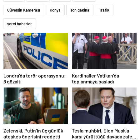
Güvenlik Kamerası
Konya
son dakika
Trafik
yerel haberler
Londra’da terör operasyonu:
Kardinaller Vatikan’da
8 gözaltı
toplanmaya başladı
Zelenski, Putin’in üç günlük
Tesla muhbiri, Elon Musk’a
ateşkes önerisini reddetti
karşı yürüttüğü davada zafer