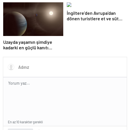
kazandı
İngiltere’den Avrupa’dan
dönen turistlere et ve süt
ürünü yasağı
Uzayda yaşamın şimdiye
kadarki en güçlü kanıtı
bulundu
En az 10 karakter gerekli