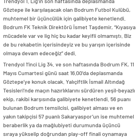
Trendyol 1. Lig’in son haftasında deplasmanda
Göztepe ile karşılaşacak olan Bodrum Futbol Kulübü,
muhtemel bir üçüncülük için galibiyete kenetlendi.
Bodrum FK Teknik Direktörü İsmet Taşdemir, “Kıyasıya
mücadele var ve lig hiç bu kadar keyifli olmamıştı. Biz
de bu rekabetin içerisindeyiz ve bu yarışın içerisinde
olmaya devam edeceğiz” dedi.
Trendyol 1’inci Lig 34. ve son haftasında Bodrum FK, 11
Mayıs Cumartesi günü saat 16.00’da deplasmanda
Göztepe’ye konuk olacak. Yalıçiftlik İsmail Altındağ
Tesisleri’nde maçın hazırlıklarını sürdüren yeşil-beyazlı
ekip, rakibi karşısında galibiyete kenetlendi. 56 puanı
bulunan Bodrum temsilcisi, galibiyet alması ve en
yakın takipçisi 57 puanlı Sakaryaspor’un ise muhtemel
beraberlik ya da mağlubiyeti durumunda üçüncü
sıraya yükselip doğrundan play-off finali oynamaya