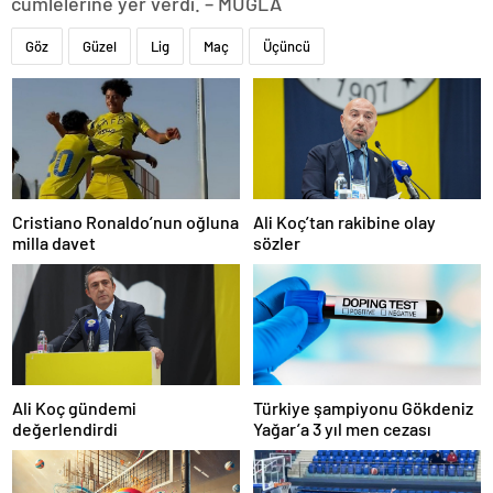
cümlelerine yer verdi. – MUĞLA
Göz
Güzel
Lig
Maç
Üçüncü
Cristiano Ronaldo’nun oğluna
Ali Koç’tan rakibine olay
milla davet
sözler
Ali Koç gündemi
Türkiye şampiyonu Gökdeniz
değerlendirdi
Yağar’a 3 yıl men cezası