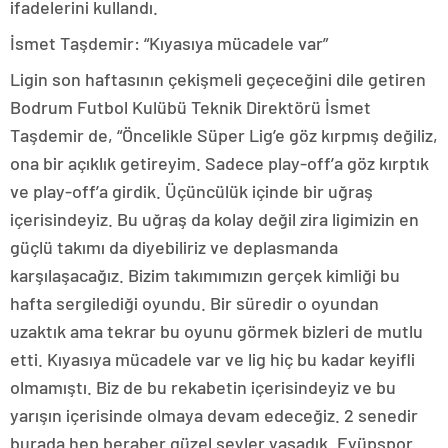
ifadelerini kullandı.
İsmet Taşdemir: “Kıyasıya mücadele var”
Ligin son haftasının çekişmeli geçeceğini dile getiren
Bodrum Futbol Kulübü Teknik Direktörü İsmet
Taşdemir de, “Öncelikle Süper Lig’e göz kırpmış değiliz,
ona bir açıklık getireyim. Sadece play-off’a göz kırptık
ve play-off’a girdik. Üçüncülük içinde bir uğraş
içerisindeyiz. Bu uğraş da kolay değil zira ligimizin en
güçlü takımı da diyebiliriz ve deplasmanda
karşılaşacağız. Bizim takımımızın gerçek kimliği bu
hafta sergilediği oyundu. Bir süredir o oyundan
uzaktık ama tekrar bu oyunu görmek bizleri de mutlu
etti. Kıyasıya mücadele var ve lig hiç bu kadar keyifli
olmamıştı. Biz de bu rekabetin içerisindeyiz ve bu
yarışın içerisinde olmaya devam edeceğiz. 2 senedir
burada hep beraber güzel şeyler yaşadık. Eyüpspor