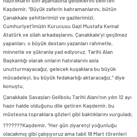
hazırlıkların son aşamasına geldiklerini belirten
Kaşdemir, “Büyük zaferin kahramanlarını, bütün
Çanakkale şehitlerimizi ve gazilerimizi,
Cumhuriyet’imizin Kurucusu Gazi Mustafa Kemal
Atatürk ve silah arkadaşlarını, Çanakkale’yi geçilmez
yapanları, o büyük destanı yazanları rahmetle,
minnetle ve şükranla yad ediyoruz. Tarihi Alan
Başkanlığı olarak onların hatıralarını asla
unutturmayacağız, gelecek kuşaklara bu büyük
mücadeleyi, bu büyük fedakarlığı aktaracağız.” diye
konuştu.
Çanakkale Savaşları Gelibolu Tarihi Alanı’nın yılın 12 ayı
hazır halde olduğunu dile getiren Kaşdemir, bu
müstesna topraklara gözleri gibi baktıklarını vurguladı.
???????Kaşdemir, “Her gün ziyaretçi yoğunluğu
olacakmış gibi çalışıyoruz ama tabii 18 Mart törenleri