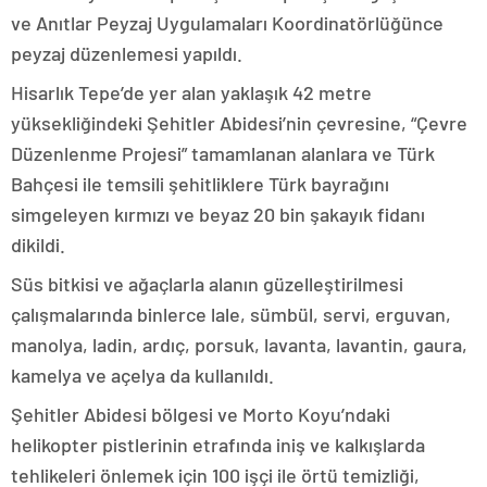
ve Anıtlar Peyzaj Uygulamaları Koordinatörlüğünce
peyzaj düzenlemesi yapıldı.
Hisarlık Tepe’de yer alan yaklaşık 42 metre
yüksekliğindeki Şehitler Abidesi’nin çevresine, “Çevre
Düzenlenme Projesi” tamamlanan alanlara ve Türk
Bahçesi ile temsili şehitliklere Türk bayrağını
simgeleyen kırmızı ve beyaz 20 bin şakayık fidanı
dikildi.
Süs bitkisi ve ağaçlarla alanın güzelleştirilmesi
çalışmalarında binlerce lale, sümbül, servi, erguvan,
manolya, ladin, ardıç, porsuk, lavanta, lavantin, gaura,
kamelya ve açelya da kullanıldı.
Şehitler Abidesi bölgesi ve Morto Koyu’ndaki
helikopter pistlerinin etrafında iniş ve kalkışlarda
tehlikeleri önlemek için 100 işçi ile örtü temizliği,