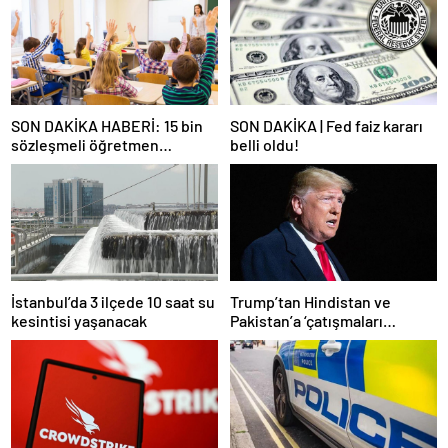
SON DAKİKA HABERİ: 15 bin
SON DAKİKA | Fed faiz kararı
sözleşmeli öğretmen
belli oldu!
atamasında sözlü sınava hak
kazanan adaylar açıklandı
İstanbul’da 3 ilçede 10 saat su
Trump’tan Hindistan ve
kesintisi yaşanacak
Pakistan’a ‘çatışmaları
durdurun’ çağrısı