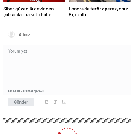
Siber güvenlik devinden
Londra’da terör operasyonu:
çalışanlarına kötü haber!
8 gözaltı
Yüzlerce kişi işten çıkarılacak
En az 10 karakter gerekli
Gönder