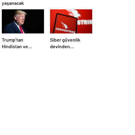
yaşanacak
Trump’tan
Siber güvenlik
Hindistan ve
devinden
Pakistan’a
çalışanlarına kötü
‘çatışmaları
haber! Yüzlerce kişi
durdurun’ çağrısı
işten çıkarılacak