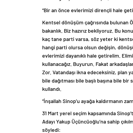
“Bir an önce evlerimizi dirençli hale geti
Kentsel dönüşüm çağrısında bulunan Öz
bakanlık. Biz hazırız bekliyoruz. Bu kon
kaç tane parti varsa, söz yeter ki kent
hangi parti olursa olsun değişin, dönüşü
evlerimizi dayanıklı hale getirelim. El
kullanacağız. Buyurun. Fakat arkadaşlar
Zor. Vatandaşı ikna edeceksiniz, plan y
bile dağıtması bile başlı başına bile bir
kullandı.
“İnşallah Sinop’u ayağa kaldırmanın za
31 Mart yerel seçim kapsamında Sinop’
Adayı Yakup Üçüncüoğlu’na sahip çıkılma
söyledi: