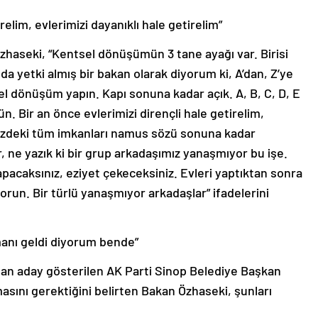
relim, evlerimizi dayanıklı hale getirelim”
haseki, “Kentsel dönüşümün 3 tane ayağı var. Birisi
uda yetki almış bir bakan olarak diyorum ki, A’dan, Z’ye
sel dönüşüm yapın. Kapı sonuna kadar açık. A, B, C, D, E
n. Bir an önce evlerimizi dirençli hale getirelim,
imizdeki tüm imkanları namus sözü sonuna kadar
, ne yazık ki bir grup arkadaşımız yanaşmıyor bu işe.
apacaksınız, eziyet çekeceksiniz. Evleri yaptıktan sonra
 sorun. Bir türlü yanaşmıyor arkadaşlar” ifadelerini
manı geldi diyorum bende”
tan aday gösterilen AK Parti Sinop Belediye Başkan
sını gerektiğini belirten Bakan Özhaseki, şunları