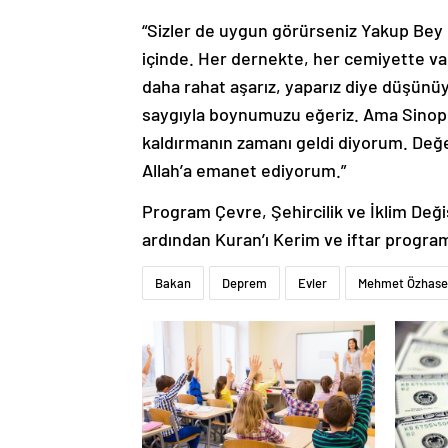
“Sizler de uygun görürseniz Yakup Bey 
içinde. Her dernekte, her cemiyette var
daha rahat aşarız, yaparız diye düşünüyo
saygıyla boynumuzu eğeriz. Ama Sinopu
kaldırmanın zamanı geldi diyorum. Değer
Allah’a emanet ediyorum.”
Program Çevre, Şehircilik ve İklim Deği
ardından Kuran’ı Kerim ve iftar program
Bakan
Deprem
Evler
Mehmet Özhase