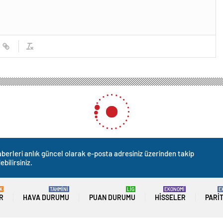
berleri anlık güncel olarak e-posta adresiniz üzerinden takip
ebilirsiniz.
K
TAHMİNİ
LİG
EKONOMİ
E
R
HAVA DURUMU
PUAN DURUMU
HISSELER
PARI