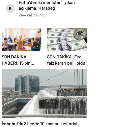
Putin’den Ermenistan’ı yıkan
açıklama: Karabağ
5
Azerbaycan’ın ayrılmaz bir
2144 kez okundu
parçasıdır!
SON DAKİKA
SON DAKİKA | Fed
HABERİ: 15 bin
faiz kararı belli oldu!
sözleşmeli
öğretmen
atamasında sözlü
sınava hak kazanan
adaylar açıklandı
İstanbul’da 3 ilçede 10 saat su kesintisi