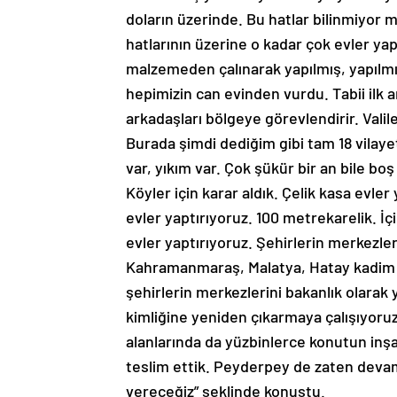
doların üzerinde. Bu hatlar bilinmiyor mu
hatlarının üzerine o kadar çok evler yapı
malzemeden çalınarak yapılmış, yapılm
hepimizin can evinden vurdu. Tabii il
arkadaşları bölgeye görevlendirir. Valil
Burada şimdi dediğim gibi tam 18 vilaye
var, yıkım var. Çok şükür bir an bile b
Köyler için karar aldık. Çelik kasa evle
evler yaptırıyoruz. 100 metrekarelik. İ
evler yaptırıyoruz. Şehirlerin merkezl
Kahramanmaraş, Malatya, Hatay kadim 
şehirlerin merkezlerini bakanlık olarak 
kimliğine yeniden çıkarmaya çalışıyoruz
alanlarında da yüzbinlerce konutun inşas
teslim ettik. Peyderpey de zaten devam
vereceğiz” şeklinde konuştu.