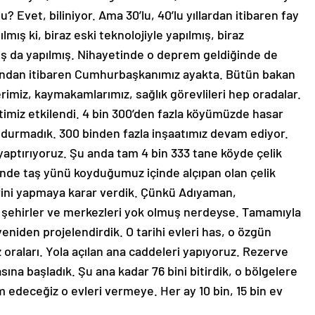
? Evet, biliniyor. Ama 30’lu, 40’lu yıllardan itibaren fay
lmış ki, biraz eski teknolojiyle yapılmış, biraz
ış da yapılmış. Nihayetinde o deprem geldiğinde de
k andan itibaren Cumhurbaşkanımız ayakta. Bütün bakan
erimiz, kaymakamlarımız, sağlık görevlileri hep oradalar.
timiz etkilendi. 4 bin 300’den fazla köyümüzde hasar
oş durmadık. 300 binden fazla inşaatımız devam ediyor.
r yaptırıyoruz. Şu anda tam 4 bin 333 tane köyde çelik
çinde taş yünü koyduğumuz içinde alçıpan olan çelik
erini yapmaya karar verdik. Çünkü Adıyaman,
şehirler ve merkezleri yok olmuş nerdeyse. Tamamıyla
yeniden projelendirdik. O tarihi evleri has, o özgün
 oraları. Yola açılan ana caddeleri yapıyoruz. Rezerve
ına başladık. Şu ana kadar 76 bini bitirdik, o bölgelere
 edeceğiz o evleri vermeye. Her ay 10 bin, 15 bin ev