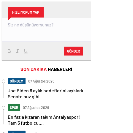
HIZLI YORUM YAP
GÖNDER
SON DAKİKA
HABERLERİ
GÜNDEM
07 Ağustos 2026
Joe Biden 6 aylık hedeflerini açıkladı.
Senato buz gibi…
SPOR
07 Ağustos 2026
En fazla kızaran takım Antalyaspor!
Tam 5 futbolcu….