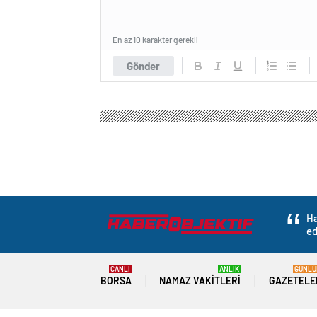
En az 10 karakter gerekli
Gönder
Ha
ed
CANLI
ANLIK
GÜNLÜ
BORSA
NAMAZ VAKITLERI
GAZETELE