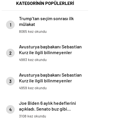
KATEGORİNİN POPÜLERLERİ
Trump’tan seçim sonrası ilk
mülakat
1
8065 kez okundu
Avusturya başbakanı Sebastian
Kurz ile ilgili bilinmeyenler
2
4983 kez okundu
Avusturya başbakanı Sebastian
Kurz ile ilgili bilinmeyenler
3
4959 kez okundu
Joe Biden 6 aylık hedeflerini
açıkladı. Senato buz gibi…
4
3108 kez okundu