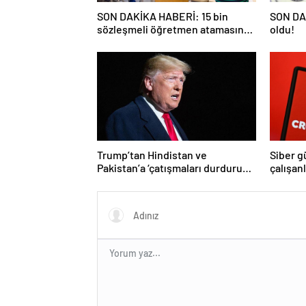
SON DAKİKA HABERİ: 15 bin
SON DAK
sözleşmeli öğretmen atamasında
oldu!
sözlü sınava hak kazanan adaylar
açıklandı
Trump’tan Hindistan ve
Siber g
Pakistan’a ‘çatışmaları durdurun’
çalışan
çağrısı
Yüzlerce