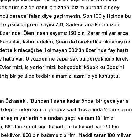
deşlerim siz de dahil içinizden ‘bizim burada bir şey
ncü derece’ falan diye geçirmesin. Son 100 yıl içinde bu
te yıkıcı deprem sayısı 231. Sadece ana karamızda
zerinde. Ölen insan sayımız 130 bin. Zarar milyarlarca
rkadaşlar, kabul edelim. Şuan da hareketli kırılmamış ne
ette kırılacağı belli olmayan 500’ün üzerinde fay hattı
 hattı var. O yüzden ne yaparsak bu gerçekliği bilerek
lerimizi, iş yerlerimizi, bahçedeki köpek kulübesini
iş bir şekilde tedbir almamız lazım” diye konuştu.
n Özhaseki, “Bundan 1 sene kadar önce, bir gece yarısı
 O depremden sonra gündüz saat 1 civarında 2 tane uzun
rleşim yerlerinin altından geçti ve tam 18 ilimiz
. 680 bin konut ağır hasarlı, orta hasarlı ve 170 bin
ı bekliyor. 850 bin bağımsız birim. Maddi zarar 100 milyar