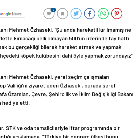
0
News
Bakanı Mehmet Özhaseki, “Şu anda hareketli kırılmamış ne
ette kırılacağı belli olmayan 500’ün üzerinde fay hattı
ak bu gerçekliği bilerek hareket etmek ve yapmak
 bahçedeki köpek kulübesini dahi öyle yapmak zorundayız”
Bakanı Mehmet Özhaseki, yerel seçim çalışmaları
op Valiliği’ni ziyaret eden Özhaseki, burada şeref
afa Özarslan, Çevre, Şehircilik ve İklim Değişikliği Bakanı
 hediye etti.
, STK ve oda temsilcileriyle iftar programında bir
tığı açıklamada, “Türkiye bir deprem ülkesi bunu