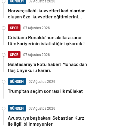
GÜNDEM
07 Ağustos 2026
Norweç silahlı kuvvetleri kadınlardan
oluşan özel kuvvetler eğitimlerini
başlattı.
SPOR
07 Ağustos 2026
Cristiano Ronaldo’nun akıllara zarar
tüm kariyerinin istatistiğini çıkardık !
SPOR
07 Ağustos 2026
Galatasaray’a kötü haber! Monaco’dan
flaş Onyekuru kararı.
GÜNDEM
07 Ağustos 2026
Trump’tan seçim sonrası ilk mülakat
GÜNDEM
07 Ağustos 2026
Avusturya başbakanı Sebastian Kurz
ile ilgili bilinmeyenler