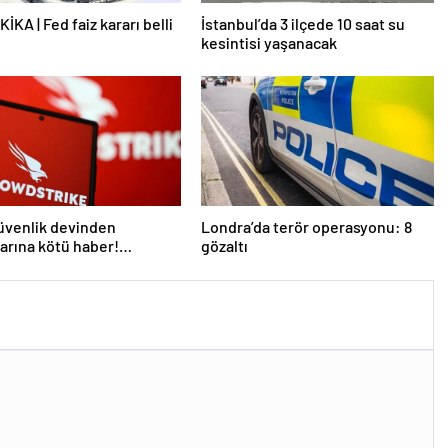
İKA | Fed faiz kararı belli
İstanbul’da 3 ilçede 10 saat su
kesintisi yaşanacak
üvenlik devinden
Londra’da terör operasyonu: 8
larına kötü haber!
gözaltı
 kişi işten çıkarılacak