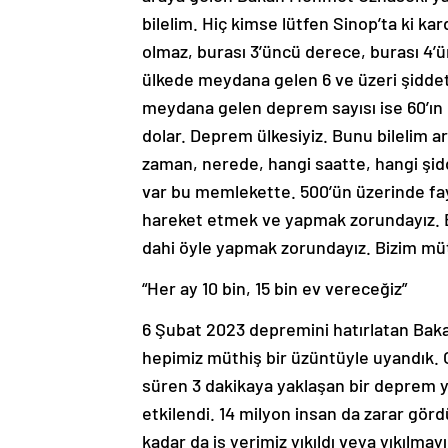
bilelim. Hiç kimse lütfen Sinop’ta ki kar
olmaz, burası 3’üncü derece, burası 4’ü
ülkede meydana gelen 6 ve üzeri şiddet
meydana gelen deprem sayısı ise 60’ın ü
dolar. Deprem ülkesiyiz. Bunu bilelim a
zaman, nerede, hangi saatte, hangi şidd
var bu memlekette. 500’ün üzerinde fay
hareket etmek ve yapmak zorundayız. Ev
dahi öyle yapmak zorundayız. Bizim müth
“Her ay 10 bin, 15 bin ev vereceğiz”
6 Şubat 2023 depremini hatırlatan Baka
hepimiz müthiş bir üzüntüyle uyandık.
süren 3 dakikaya yaklaşan bir deprem ye
etkilendi. 14 milyon insan da zarar gördü
kadar da iş yerimiz yıkıldı veya yıkılmay