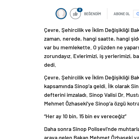
0
BEĞENDİM
ABONE OL
Çevre, Şehircilik ve İklim Değişikliği 
zaman, nerede, hangi saatte, hangi şidd
var bu memlekette. O yüzden ne yapars
zorundayız. Evlerimizi, iş yerlerimizi,
dedi.
Çevre, Şehircilik ve İklim Değişikliği 
kapsamında Sinop’a geldi. İlk olarak Sin
defterini imzaladı. Sinop Valisi Dr. Must
Mehmet Özhaseki’ye Sinop’a özgü kotra
“Her ay 10 bin, 15 bin ev vereceğiz”
Daha sonra Sinop Polisevi’nde muhtarlar
araya gelen Bakan Mehmet Özhaseki yap