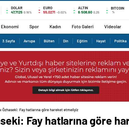
DOLAR
EURO
ALTIN
BITCOIN
47,7125
55,0271
6.508,60
%
0.16%
-0.02%
0,25
Ekonomi
Spor
Kadın
Foto Galeri
Videolar
3.Sayfa
Avrupa
Bülten
Din
Eğitim
Hayat
Politika
 Özhaseki: Fay hatlarına göre hareket etmeliyiz
eki: Fay hatlarına göre ha