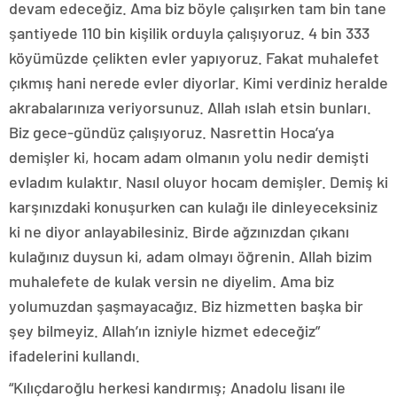
devam edeceğiz. Ama biz böyle çalışırken tam bin tane
şantiyede 110 bin kişilik orduyla çalışıyoruz. 4 bin 333
köyümüzde çelikten evler yapıyoruz. Fakat muhalefet
çıkmış hani nerede evler diyorlar. Kimi verdiniz heralde
akrabalarınıza veriyorsunuz. Allah ıslah etsin bunları.
Biz gece-gündüz çalışıyoruz. Nasrettin Hoca’ya
demişler ki, hocam adam olmanın yolu nedir demişti
evladım kulaktır. Nasıl oluyor hocam demişler. Demiş ki
karşınızdaki konuşurken can kulağı ile dinleyeceksiniz
ki ne diyor anlayabilesiniz. Birde ağzınızdan çıkanı
kulağınız duysun ki, adam olmayı öğrenin. Allah bizim
muhalefete de kulak versin ne diyelim. Ama biz
yolumuzdan şaşmayacağız. Biz hizmetten başka bir
şey bilmeyiz. Allah’ın izniyle hizmet edeceğiz”
ifadelerini kullandı.
“Kılıçdaroğlu herkesi kandırmış; Anadolu lisanı ile