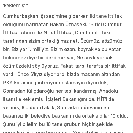
‘keklemiş’ “
Cumhurbaşkanlığı seçimine giderken iki tane ittifak
olduğunu hatırlatan Bakan Özhaseki, “Birisi Cumhur
İttifakı, öbürü de Millet İttifakı. Cumhur ittifakı
tarafından sizim ortaklığımız net. Özümüz, sözümüz
bir. Biz yerli, milliyiz. Bizim ezan, bayrak ve bu vatan
bölünmez diye bir derdimiz var. Ne söylüyorsak
özümüzdeki söylüyoruz. Fakat karşı tarafta bir ittifak
vardı. Önce 6’lıyız diyorlardı bizde masanın altından
PKK kafasını gösteriyor saklamayın diyorduk.
Sonradan Kılıçdaroğlu herkesi kandırmış, Anadolu
lisanı ile keklemiş. İçişleri Bakanlığını da, MİT’i de
vermiş. 8 oldu ortaklık. Sonradan dünyanın en
başarısız iki belediye başkanını da ortak aldılar 10 oldu.
Şunu iyi bilelim bu 10 tane grubun hiçbir şekilde
görüşleri birbirine benzemez. Sosyal olaylara, siyasi