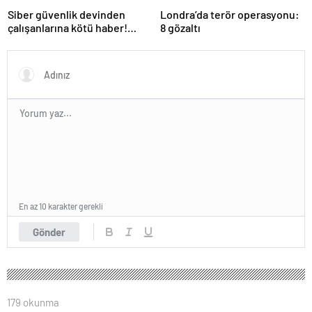
Siber güvenlik devinden
Londra’da terör operasyonu:
çalışanlarına kötü haber!
8 gözaltı
Yüzlerce kişi işten çıkarılacak
En az 10 karakter gerekli
Gönder
179 okunma