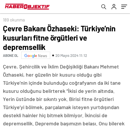
Adayı Ayşe Ünlüce ile Dost Dernekler
Federasyonu’na bağlı dernekler ve
üyeleriyle iftarda buluştu
189 okunma
Çevre Bakanı Özhaseki: Türkiye’nin
kusurları fitne örgütleri ve
depremsellik
20 Mayıs 2024 11:12
ABONE OL
News
Çevre, Şehircilik ve İklim Değişikliği Bakanı Mehmet
Özhaseki, her güzelin bir kusuru olduğu gibi
Türkiye’nin içinde bulunduğu coğrafyanın da iki tane
kusuru olduğunu belirterek “İkisi de yerin altında.
Yerin üstünde bir sıkıntı yok. Birisi fitne örgütleri
Türkiye’yi bölmek, parçalamak isteyen yurtdışından
destekli hainler hiç bitmek bilmiyor. İkincisi de
depremsellik. Depremde başımızın belası. Onu bilerek