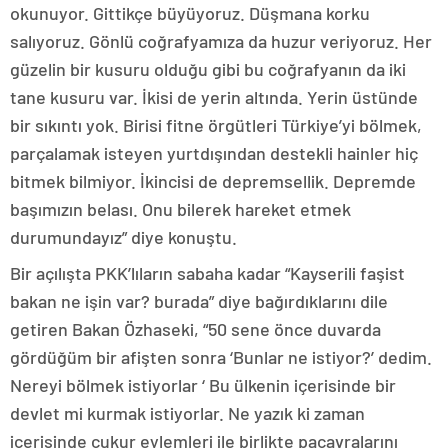
okunuyor. Gittikçe büyüyoruz. Düşmana korku
salıyoruz. Gönlü coğrafyamıza da huzur veriyoruz. Her
güzelin bir kusuru olduğu gibi bu coğrafyanın da iki
tane kusuru var. İkisi de yerin altında. Yerin üstünde
bir sıkıntı yok. Birisi fitne örgütleri Türkiye’yi bölmek,
parçalamak isteyen yurtdışından destekli hainler hiç
bitmek bilmiyor. İkincisi de depremsellik. Depremde
başımızın belası. Onu bilerek hareket etmek
durumundayız” diye konuştu.
Bir açılışta PKK’lıların sabaha kadar “Kayserili faşist
bakan ne işin var? burada” diye bağırdıklarını dile
getiren Bakan Özhaseki, “50 sene önce duvarda
gördüğüm bir afişten sonra ‘Bunlar ne istiyor?’ dedim.
Nereyi bölmek istiyorlar ‘ Bu ülkenin içerisinde bir
devlet mi kurmak istiyorlar. Ne yazık ki zaman
içerisinde çukur eylemleri ile birlikte paçavralarını