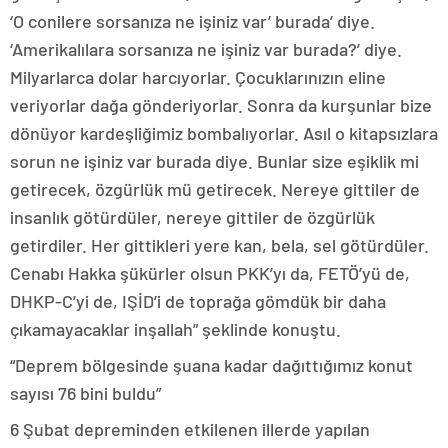
‘O conilere sorsanıza ne işiniz var’ burada’ diye.
‘Amerikalılara sorsanıza ne işiniz var burada?’ diye.
Milyarlarca dolar harcıyorlar. Çocuklarınızın eline
veriyorlar dağa gönderiyorlar. Sonra da kurşunlar bize
dönüyor kardeşliğimiz bombalıyorlar. Asıl o kitapsızlara
sorun ne işiniz var burada diye. Bunlar size eşiklik mi
getirecek, özgürlük mü getirecek. Nereye gittiler de
insanlık götürdüler, nereye gittiler de özgürlük
getirdiler. Her gittikleri yere kan, bela, sel götürdüler.
Cenabı Hakka şükürler olsun PKK’yı da, FETÖ’yü de,
DHKP-C’yi de, IŞİD’i de toprağa gömdük bir daha
çıkamayacaklar inşallah” şeklinde konuştu.
“Deprem bölgesinde şuana kadar dağıttığımız konut
sayısı 76 bini buldu”
6 Şubat depreminden etkilenen illerde yapılan