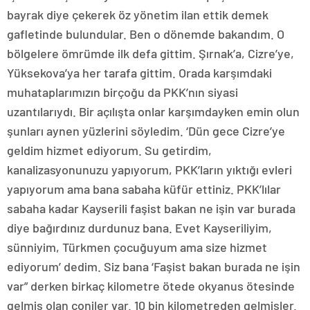
bayrak diye çekerek öz yönetim ilan ettik demek
gafletinde bulundular. Ben o dönemde bakandım. O
bölgelere ömrümde ilk defa gittim. Şırnak’a, Cizre’ye,
Yüksekova’ya her tarafa gittim. Orada karşımdaki
muhataplarımızın birçoğu da PKK’nın siyasi
uzantılarıydı. Bir açılışta onlar karşımdayken emin olun
şunları aynen yüzlerini söyledim. ‘Dün gece Cizre’ye
geldim hizmet ediyorum. Su getirdim,
kanalizasyonunuzu yapıyorum, PKK’ların yıktığı evleri
yapıyorum ama bana sabaha küfür ettiniz. PKK’lılar
sabaha kadar Kayserili faşist bakan ne işin var burada
diye bağırdınız durdunuz bana. Evet Kayseriliyim,
sünniyim, Türkmen çocuğuyum ama size hizmet
ediyorum’ dedim. Siz bana ‘Faşist bakan burada ne işin
var” derken birkaç kilometre ötede okyanus ötesinde
gelmiş olan coniler var. 10 bin kilometreden gelmişler.