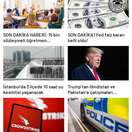
SON DAKİKA HABERİ: 15 bin
SON DAKİKA | Fed faiz kararı
sözleşmeli öğretmen
belli oldu!
atamasında sözlü sınava hak
kazanan adaylar açıklandı
İstanbul’da 3 ilçede 10 saat su
Trump’tan Hindistan ve
kesintisi yaşanacak
Pakistan’a ‘çatışmaları
durdurun’ çağrısı