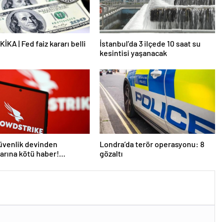
İKA | Fed faiz kararı belli
İstanbul’da 3 ilçede 10 saat su
kesintisi yaşanacak
üvenlik devinden
Londra’da terör operasyonu: 8
larına kötü haber!
gözaltı
 kişi işten çıkarılacak