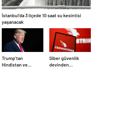
İstanbul’da 3 ilçede 10 saat su kesintisi
yaşanacak
Trump’tan
Siber güvenlik
Hindistan ve
devinden
Pakistan’a
çalışanlarına kötü
‘çatışmaları
haber! Yüzlerce kişi
durdurun’ çağrısı
işten çıkarılacak