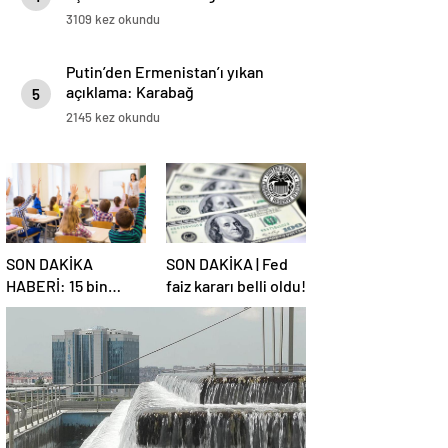
3109 kez okundu
Putin’den Ermenistan’ı yıkan
açıklama: Karabağ
5
Azerbaycan’ın ayrılmaz bir
2145 kez okundu
parçasıdır!
SON DAKİKA
SON DAKİKA | Fed
HABERİ: 15 bin
faiz kararı belli oldu!
sözleşmeli
öğretmen
atamasında sözlü
sınava hak kazanan
adaylar açıklandı