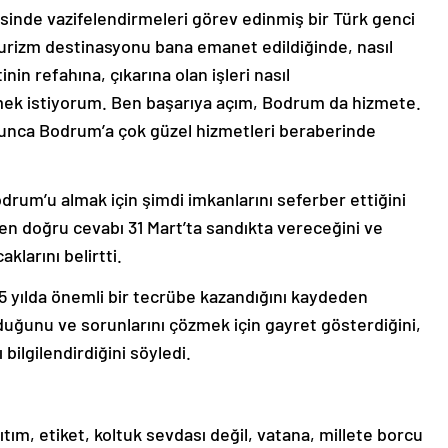
sinde vazifelendirmeleri görev edinmiş bir Türk genci
 turizm destinasyonu bana emanet edildiğinde, nasıl
nin refahına, çıkarına olan işleri nasıl
ek istiyorum. Ben başarıya açım, Bodrum da hizmete.
oyunca Bodrum’a çok güzel hizmetleri beraberinde
 Bodrum’u almak için şimdi imkanlarını seferber ettiğini
en doğru cevabı 31 Mart’ta sandıkta vereceğini ve
klarını belirtti.
5 yılda önemli bir tecrübe kazandığını kaydeden
duğunu ve sorunlarını çözmek için gayret gösterdiğini,
ilgilendirdiğini söyledi.
tım, etiket, koltuk sevdası değil, vatana, millete borcu
en Mandalinci, şöyle devam etti: