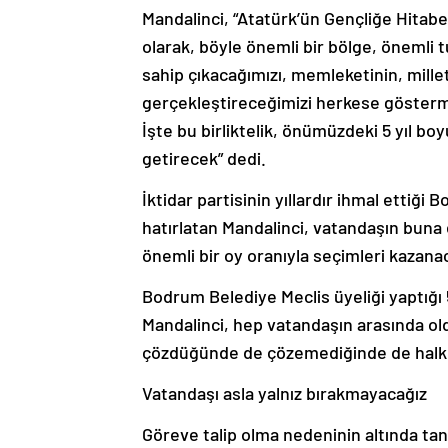
Mandalinci, “Atatürk’ün Gençliğe Hitabe
olarak, böyle önemli bir bölge, önemli
sahip çıkacağımızı, memleketinin, milleti
gerçekleştireceğimizi herkese gösterm
İşte bu birliktelik, önümüzdeki 5 yıl b
getirecek” dedi.
İktidar partisinin yıllardır ihmal ettiği
hatırlatan Mandalinci, vatandaşın buna 
önemli bir oy oranıyla seçimleri kazanaca
Bodrum Belediye Meclis üyeliği yaptığı 
Mandalinci, hep vatandaşın arasında ol
çözdüğünde de çözemediğinde de halkı b
Vatandaşı asla yalnız bırakmayacağız
Göreve talip olma nedeninin altında tanı
ödemek amacının bulunduğunu ifade ed