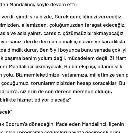
verdi, şimdi sıra bizde. Gerek gençliğimizi vereceğiz
şimizden, ailemizden, çoluğumuzdan feragat edeceğiz.
asla ve asla yalnız, çaresiz, çözümsüz bırakmayacağız.
liyorsanız, derde derman olmak için azim ve kararlılıkla
ızda dimdik durur. Ben 5 yıl boyunca bunu sahada çok iyi
ek başıma benim yolum değil, mücadelem değil. 31 Mart
er Mandalinci çıkmayacak. Bu bir ekip işi, adanmışlık
 yolu. Biz memleketimize, vatanımıza, milletimize sahip
z, çocuğumuz, torunlarımız bizden hesap soracaklar. Bu
 Bodrum’a, sizlerin de son derece memnun olduğu,
birlikte hizmet ediyor olacağız”
ecek”
arak Bodrum’a döneceğini ifade eden Mandalinci, ilçenin
tik, planlı programla çözümleri hayata geçireceklerini