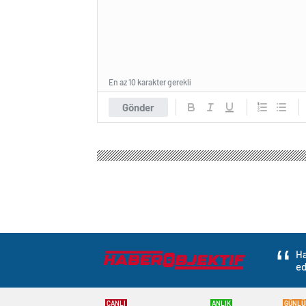
En az 10 karakter gerekli
Gönder
Haber Objektif
Gündem
Politika
Cumhurbaşkan
Cumhurbaşkanı Erd
aklıyla alay etti
0
BEĞENDİM
ABONE OL