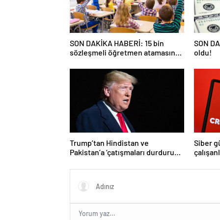
SON DAKİKA HABERİ: 15 bin
SON DAK
sözleşmeli öğretmen atamasında
oldu!
sözlü sınava hak kazanan adaylar
açıklandı
Trump’tan Hindistan ve
Siber g
Pakistan’a ‘çatışmaları durdurun’
çalışan
çağrısı
Yüzlerce