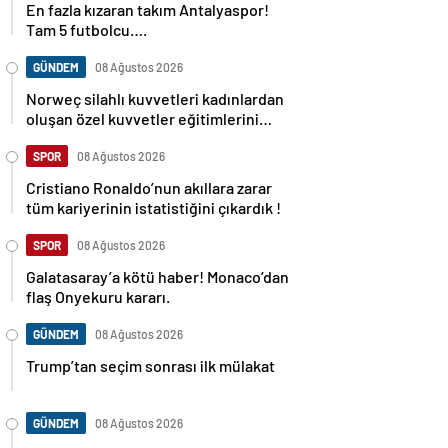
Tam 5 futbolcu….
GÜNDEM
08 Ağustos 2026
Norweç silahlı kuvvetleri kadınlardan
oluşan özel kuvvetler eğitimlerini
başlattı.
SPOR
08 Ağustos 2026
Cristiano Ronaldo’nun akıllara zarar
tüm kariyerinin istatistiğini çıkardık !
SPOR
08 Ağustos 2026
Galatasaray’a kötü haber! Monaco’dan
flaş Onyekuru kararı.
GÜNDEM
08 Ağustos 2026
Trump’tan seçim sonrası ilk mülakat
GÜNDEM
08 Ağustos 2026
Avusturya başbakanı Sebastian Kurz