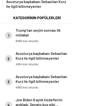
ile ilgili bilinmeyenler
KATEGORİNİN POPÜLERLERİ
Trump’tan seçim sonrası ilk
mülakat
1
8066 kez okundu
Avusturya başbakanı Sebastian
Kurz ile ilgili bilinmeyenler
2
4984 kez okundu
Avusturya başbakanı Sebastian
Kurz ile ilgili bilinmeyenler
3
4960 kez okundu
Joe Biden 6 aylık hedeflerini
açıkladı. Senato buz gibi…
4