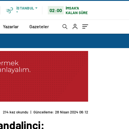
İMSAK'A
İSTANBUL
02:00
KALAN SÜRE
°
Yazarlar
Gazeteler
iz
ndalinci: