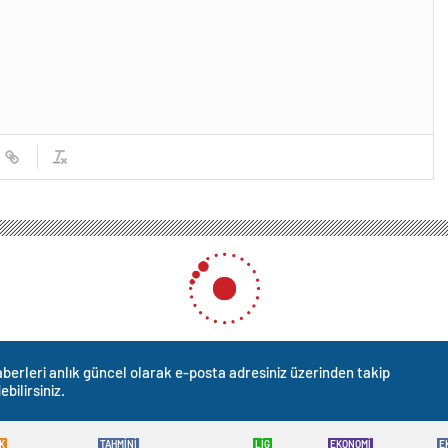
ı Erdoğan: CHP’nin çapraşık oyunu milletin aklıyla alay etti
oğan: CHP’nin çapraşık oy
0
News