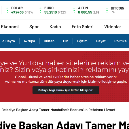
DOLAR
EURO
ALTIN
BITCOIN
47,7436
55,2510
6.660,55
%
0.18%
0.32%
2,59
Ekonomi
Spor
Kadın
Foto Galeri
Videolar
3.Sayfa
Avrupa
Bülten
Din
Eğitim
Hayat
Politika
Belediye Başkan Adayı Tamer Mandalinci: Bodrum’un Refahına Hizmet Edeceğ
iye Başkan Adayı Tamer Ma