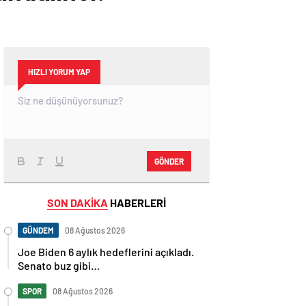
HIZLI YORUM YAP
GÖNDER
SON DAKİKA
HABERLERİ
GÜNDEM
08 Ağustos 2026
Joe Biden 6 aylık hedeflerini açıkladı.
Senato buz gibi…
SPOR
08 Ağustos 2026
En fazla kızaran takım Antalyaspor!