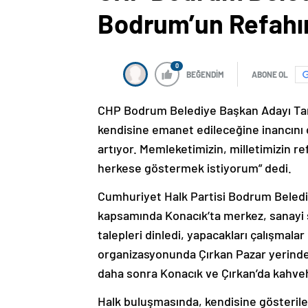
Bodrum’un Refahı
0
BEĞENDİM
ABONE OL
CHP Bodrum Belediye Başkan Adayı Tame
kendisine emanet edileceğine inancını
artıyor. Memleketimizin, milletimizin ref
herkese göstermek istiyorum” dedi.
Cumhuriyet Halk Partisi Bodrum Beledi
kapsamında Konacık’ta merkez, sanayi si
talepleri dinledi, yapacakları çalışmala
organizasyonunda Çırkan Pazar yerinde 
daha sonra Konacık ve Çırkan’da kahveha
Halk buluşmasında, kendisine gösteril