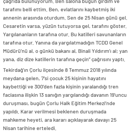
çağrıda bulunuyorum. Ben salona bugün girdim ve
tarafımı belli ettim. Ben, evlatlarını kaybetmiş iki
annenin arasında oturdum. Sen de 25 Nisan günü gel.
Cesaretin varsa, yüzün tutuyorsa gel, tarafını göster.
Yargılananların tarafına otur. Bu katilleri savunanların
tarafına otur. Yanına da yargılatmadığın TCDD Genel
Müdürü’nü al, o günkü bakanı al, Binali Yıldırım’ı al; yan
yana, diz dize katillerin tarafına geçin” çağrısını yaptı.
Tekirdağ’ın Çorlu ilçesinde 8 Temmuz 2018 yılında
meydana gelen, 7’si çocuk 25 kişinin hayatını
kaybettiği ve 300’den fazla kişinin yaralandığı tren
faciasına ilişkin 13 sanığın yargılandığı davanın 19’uncu
duruşması, bugün Çorlu Halk Eğitim Merkezi’nde
yapıldı. Karar verilmesi beklenen duruşmada
mahkeme heyeti, ara kararı açıklayarak davayı 25
Nisan tarihine erteledi.