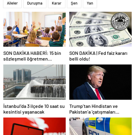
Aileler
Duruşma
Karar
Şen
Yan
SON DAKİKA HABERİ: 15 bin
SON DAKİKA | Fed faiz kararı
sözleşmeli öğretmen
belli oldu!
atamasında sözlü sınava hak
kazanan adaylar açıklandı
İstanbul’da 3 ilçede 10 saat su
Trump’tan Hindistan ve
kesintisi yaşanacak
Pakistan’a ‘çatışmaları
durdurun’ çağrısı