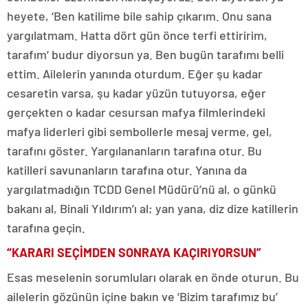
heyete, ‘Ben katilime bile sahip çıkarım. Onu sana
yargılatmam. Hatta dört gün önce terfi ettiririm,
tarafım’ budur diyorsun ya. Ben bugün tarafımı belli
ettim. Ailelerin yanında oturdum. Eğer şu kadar
cesaretin varsa, şu kadar yüzün tutuyorsa, eğer
gerçekten o kadar cesursan mafya filmlerindeki
mafya liderleri gibi sembollerle mesaj verme, gel,
tarafını göster. Yargılananların tarafına otur. Bu
katilleri savunanların tarafına otur. Yanına da
yargılatmadığın TCDD Genel Müdürü’nü al, o günkü
bakanı al, Binali Yıldırım’ı al; yan yana, diz dize katillerin
tarafına geçin.
“KARARI SEÇİMDEN SONRAYA KAÇIRIYORSUN”
Esas meselenin sorumluları olarak en önde oturun. Bu
ailelerin gözünün içine bakın ve ‘Bizim tarafımız bu’