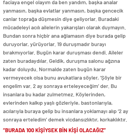
faciaya engel olayım da ben yandım, başka analar
yanmasın, başka evlatlar yanmasın, başka gencecik
canlar toprağa düşmesin diye geliyorlar. Buradaki
mücadeleyi acılı ailelerin yakarışları olarak duymayın.
Bundan sonra hiçbir ana ağlamasın diye burada gelip
duruyorlar, yürüyorlar. 19 duruşmadır burayı
bırakmıyorlar. Bugün karar duruşması dendi. Aileler
zaten buradaydılar. Geldik, duruşma salonu ağzına
kadar doluydu. Normalde zaten bugün karar
vermeyecek olsa bunu avukatlara söyler, ‘Şöyle bir
engelim var. 2 ay sonraya erteleyeceğim’ der. Bu
insanlara bu kadar zulmetmez. Köylerinden,
evlerinden kalkıp yaşlı gözleriyle, bastonlarıyla,
acılarıyla buraya gelip bu insanlara yoklamayı alıp ‘2 ay
sonraya erteledim’ demek vicdansızlıktır, korkaklıktır.
“BURADA 100 KİŞİYSEK BİN KİŞİ OLACAĞIZ”