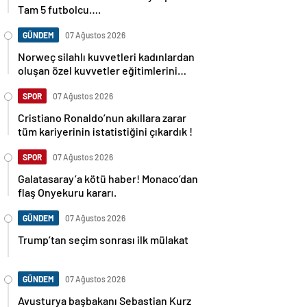
Tam 5 futbolcu….
GÜNDEM
07 Ağustos 2026
Norweç silahlı kuvvetleri kadınlardan
oluşan özel kuvvetler eğitimlerini
başlattı.
SPOR
07 Ağustos 2026
Cristiano Ronaldo’nun akıllara zarar
tüm kariyerinin istatistiğini çıkardık !
SPOR
07 Ağustos 2026
Galatasaray’a kötü haber! Monaco’dan
flaş Onyekuru kararı.
GÜNDEM
07 Ağustos 2026
Trump’tan seçim sonrası ilk mülakat
GÜNDEM
07 Ağustos 2026
Avusturya başbakanı Sebastian Kurz