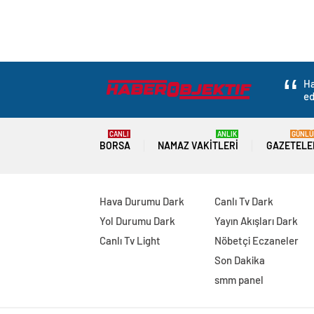
Ha
ed
CANLI
ANLIK
GÜNLÜ
BORSA
NAMAZ VAKITLERI
GAZETELE
Hava Durumu Dark
Canlı Tv Dark
Yol Durumu Dark
Yayın Akışları Dark
Canlı Tv Light
Nöbetçi Eczaneler
Son Dakika
smm panel