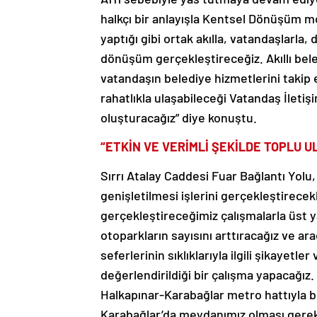
halkçı bir anlayışla Kentsel Dönüşüm m
yaptığı gibi ortak akılla, vatandaşlarl
dönüşüm gerçekleştireceğiz. Akıllı bele
vatandaşın belediye hizmetlerini takip 
rahatlıkla ulaşabileceği Vatandaş İletiş
oluşturacağız” diye konuştu.
“ETKİN VE VERİMLİ ŞEKİLDE TOPLU U
Sırrı Atalay Caddesi Fuar Bağlantı Yolu
genişletilmesi işlerini gerçekleştirecekl
gerçekleştireceğimiz çalışmalarla üst y
otoparkların sayısını arttıracağız ve a
seferlerinin sıklıklarıyla ilgili şikayetle
değerlendirildiği bir çalışma yapacağız.
Halkapınar-Karabağlar metro hattıyla 
Karabağlar’da meydanımız olması gerek