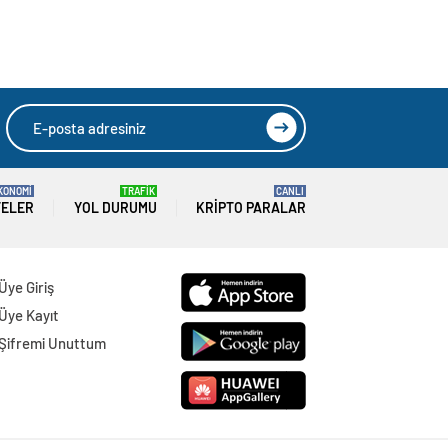
KONOMİ
TRAFİK
CANLI
TELER
YOL DURUMU
KRIPTO PARALAR
Üye Giriş
Üye Kayıt
Şifremi Unuttum