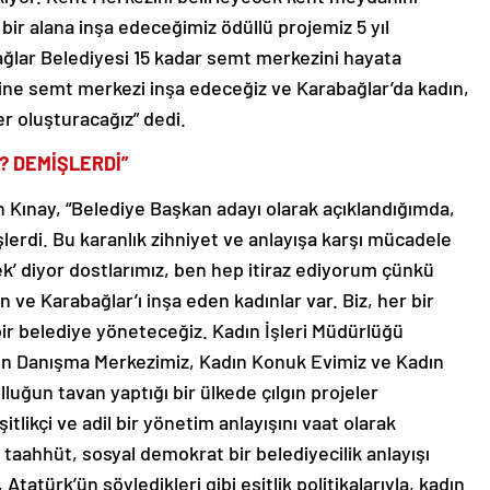
bir alana inşa edeceğimiz ödüllü projemiz 5 yıl
ağlar Belediyesi 15 kadar semt merkezini hayata
irine semt merkezi inşa edeceğiz ve Karabağlar’da kadın,
er oluşturacağız” dedi.
? DEMİŞLERDİ”
an Kınay, “Belediye Başkan adayı olarak açıklandığımda,
şlerdi. Bu karanlık zihniyet ve anlayışa karşı mücadele
ek’ diyor dostlarımız, ben hep itiraz ediyorum çünkü
ve Karabağlar’ı inşa eden kadınlar var. Biz, her bir
bir belediye yöneteceğiz. Kadın İşleri Müdürlüğü
dın Danışma Merkezimiz, Kadın Konuk Evimiz ve Kadın
luğun tavan yaptığı bir ülkede çılgın projeler
tlikçi ve adil bir yönetim anlayışını vaat olarak
 taahhüt, sosyal demokrat bir belediyecilik anlayışı
 Atatürk’ün söyledikleri gibi eşitlik politikalarıyla, kadın