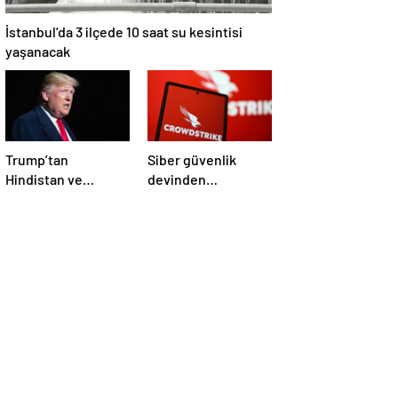
İstanbul’da 3 ilçede 10 saat su kesintisi
yaşanacak
Trump’tan
Siber güvenlik
Hindistan ve
devinden
Pakistan’a
çalışanlarına kötü
‘çatışmaları
haber! Yüzlerce kişi
durdurun’ çağrısı
işten çıkarılacak