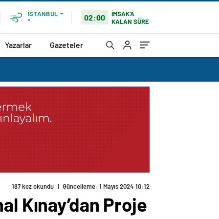
İMSAK'A
İSTANBUL
02:00
KALAN SÜRE
°
Yazarlar
Gazeteler
187 kez okundu
|
Güncelleme: 1 Mayıs 2024 10:12
al Kınay’dan Proje