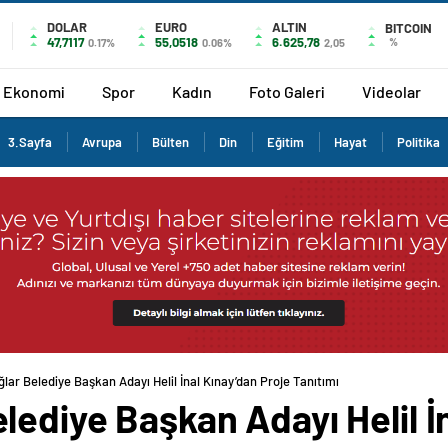
DOLAR
EURO
ALTIN
BITCOIN
47,7117
55,0518
6.625,78
%
0.17%
0.06%
2,05
Ekonomi
Spor
Kadın
Foto Galeri
Videolar
3.Sayfa
Avrupa
Bülten
Din
Eğitim
Hayat
Politika
ar Belediye Başkan Adayı Helil İnal Kınay’dan Proje Tanıtımı
ediye Başkan Adayı Helil İn