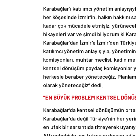
Karabağlar’ı katılımcı yönetim anlayışıyl
her köşesinde İzmir’in, halkın hakkını
kadar çok mücadele etmişiz, yürünecek 
hikayeleri var ve şimdi biliyorum ki K
Karabağlar’dan İzmir’e İzmir’den Türkiye
katılımcı yönetim anlayışıyla, yönetim
komisyonları, muhtar meclisi, kadın mecl
kentsel dönüşüm paydaş komisyonlarıy
herkesle beraber yöneteceğiz. Planla
olarak yöneteceğiz” dedi.
“EN BÜYÜK PROBLEM KENTSEL DÖNÜ
Karabağlar’da kentsel dönüşümün ortak 
Karabağlar’da değil Türkiye’nin her y
en ufak bir sarsıntıda titreyerek uyanıy
Affı sebebiyle yas tutmaya devam ediyo