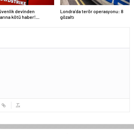
üvenlik devinden
Londra’da terör operasyonu: 8
larına kötü haber!
gözaltı
 kişi işten çıkarılacak