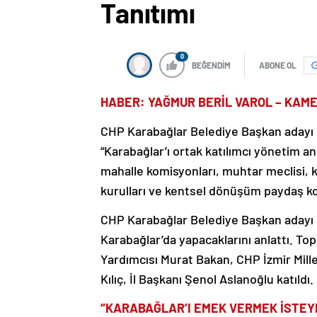
Tanıtımı
0
BEĞENDİM
ABONE OL
HABER: YAĞMUR BERİL VAROL – KAM
CHP Karabağlar Belediye Başkan adayı He
“Karabağlar’ı ortak katılımcı yönetim a
mahalle komisyonları, muhtar meclisi, k
kurulları ve kentsel dönüşüm paydaş kom
CHP Karabağlar Belediye Başkan adayı He
Karabağlar’da yapacaklarını anlattı. T
Yardımcısı Murat Bakan, CHP İzmir Mill
Kılıç, İl Başkanı Şenol Aslanoğlu katıldı.
“KARABAĞLAR’I EMEK VERMEK İSTE