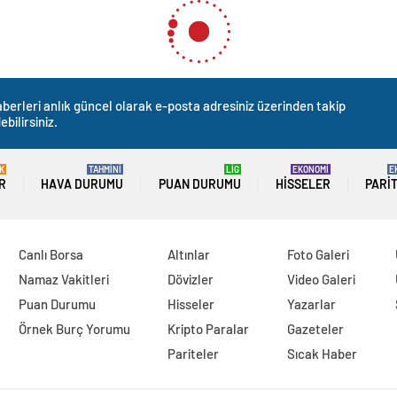
berleri anlık güncel olarak e-posta adresiniz üzerinden takip
ebilirsiniz.
K
TAHMİNİ
LİG
EKONOMİ
E
R
HAVA DURUMU
PUAN DURUMU
HISSELER
PARI
Canlı Borsa
Altınlar
Foto Galeri
Namaz Vakitleri
Dövizler
Video Galeri
Puan Durumu
Hisseler
Yazarlar
Örnek Burç Yorumu
Kripto Paralar
Gazeteler
Pariteler
Sıcak Haber