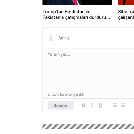
Trump’tan Hindistan ve
Siber g
Pakistan’a ‘çatışmaları durdurun’
çalışan
çağrısı
Yüzlerce
En az 10 karakter gerekli
Gönder