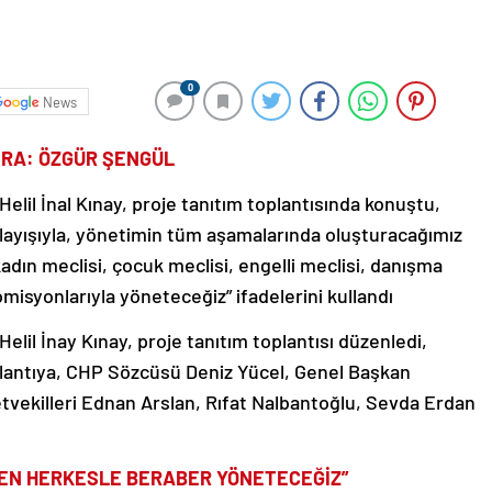
0
News
ERA: ÖZGÜR ŞENGÜL
lil İnal Kınay, proje tanıtım toplantısında konuştu,
nlayışıyla, yönetimin tüm aşamalarında oluşturacağımız
adın meclisi, çocuk meclisi, engelli meclisi, danışma
isyonlarıyla yöneteceğiz” ifadelerini kullandı
lil İnay Kınay, proje tanıtım toplantısı düzenledi,
oplantıya, CHP Sözcüsü Deniz Yücel, Genel Başkan
etvekilleri Ednan Arslan, Rıfat Nalbantoğlu, Sevda Erdan
YEN HERKESLE BERABER YÖNETECEĞİZ”