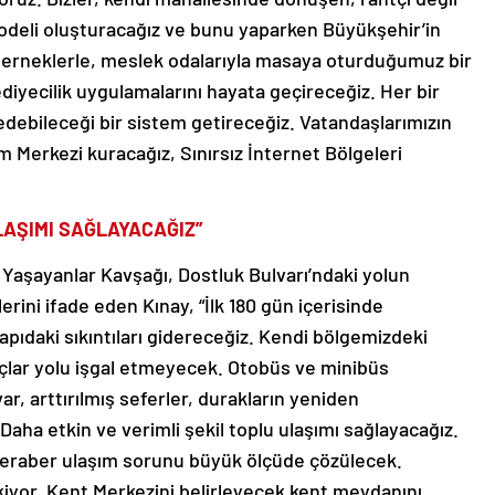
odeli oluşturacağız ve bunu yaparken Büyükşehir’in
a, derneklerle, meslek odalarıyla masaya oturduğumuz bir
diyecilik uygulamalarını hayata geçireceğiz. Her bir
edebileceği bir sistem getireceğiz. Vatandaşlarımızın
im Merkezi kuracağız, Sınırsız İnternet Bölgeleri
LAŞIMI SAĞLAYACAĞIZ”
, Yaşayanlar Kavşağı, Dostluk Bulvarı’ndaki yolun
erini ifade eden Kınay, “İlk 180 gün içerisinde
apıdaki sıkıntıları gidereceğiz. Kendi bölgemizdeki
raçlar yolu işgal etmeyecek. Otobüs ve minibüs
r var, arttırılmış seferler, durakların yeniden
 Daha etkin ve verimli şekil toplu ulaşımı sağlayacağız.
beraber ulaşım sorunu büyük ölçüde çözülecek.
iyor. Kent Merkezini belirleyecek kent meydanını