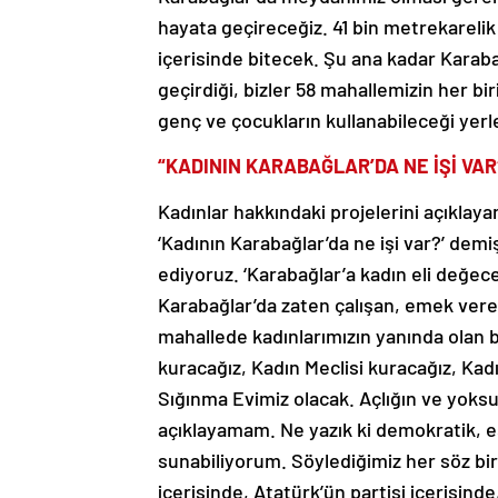
hayata geçireceğiz. 41 bin metrekarelik 
içerisinde bitecek. Şu ana kadar Karab
geçirdiği, bizler 58 mahallemizin her b
genç ve çocukların kullanabileceği yerl
“KADININ KARABAĞLAR’DA NE İŞİ VAR
Kadınlar hakkındaki projelerini açıklay
‘Kadının Karabağlar’da ne işi var?’ demi
ediyoruz. ‘Karabağlar’a kadın eli değec
Karabağlar’da zaten çalışan, emek veren 
mahallede kadınlarımızın yanında olan 
kuracağız, Kadın Meclisi kuracağız, Ka
Sığınma Evimiz olacak. Açlığın ve yoksul
açıklayamam. Ne yazık ki demokratik, eşi
sunabiliyorum. Söylediğimiz her söz bir
içerisinde, Atatürk’ün partisi içerisinde,