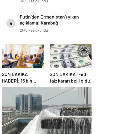
3109 kez okundu
Putin’den Ermenistan’ı yıkan
açıklama: Karabağ
5
Azerbaycan’ın ayrılmaz bir
2145 kez okundu
parçasıdır!
SON DAKİKA
SON DAKİKA | Fed
HABERİ: 15 bin
faiz kararı belli oldu!
sözleşmeli
öğretmen
atamasında sözlü
sınava hak kazanan
adaylar açıklandı