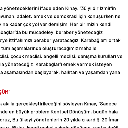
a yöneteceklerini ifade eden Kınay, “30 yıldır İzmir’in
 savunan, adalet, emek ve demokrasi için konuşurken ne
ne kadar çok yol var demişim. Her birimizin kendi
arabağlar’da bu mücadeleyi beraber yöneteceğiz.
’ye ittifakımızı beraber yaratacağız. Karabağlar’ı ortak
in tüm aşamalarında oluşturacağımız mahalle
isi, çocuk meclisi, engelli meclisi, danışma kurulları ve
la yöneteceğiz. Karabağlar’ı emek vermek isteyen
ma aşamasından başlayarak, halktan ve yaşamdan yana
ŞÜM”
akılla gerçekleştirileceğini söyleyen Kınay, “Sadece
erinde en büyük problem Kentsel Dönüşüm, bugün hala
oruz. Bu ülkeyi yönetenlerin 20 yılda çıkardığı 20 İmar
ruz. Bizler, kendi mahallesinde dönüşen, rantçı değil