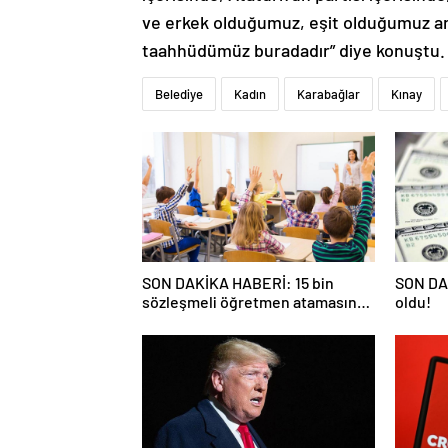
ve erkek olduğumuz, eşit olduğumuz anl
taahhüdümüz buradadır” diye konuştu.
Belediye
Kadın
Karabağlar
Kınay
SON DAKİKA HABERİ: 15 bin
SON DAK
sözleşmeli öğretmen atamasında
oldu!
sözlü sınava hak kazanan adaylar
açıklandı