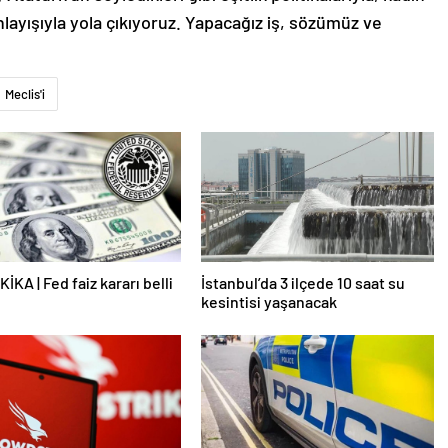
ayışıyla yola çıkıyoruz. Yapacağız iş, sözümüz ve
Meclis'i
İKA | Fed faiz kararı belli
İstanbul’da 3 ilçede 10 saat su
kesintisi yaşanacak