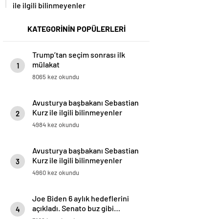
ile ilgili bilinmeyenler
KATEGORİNİN POPÜLERLERİ
Trump’tan seçim sonrası ilk
mülakat
1
8065 kez okundu
Avusturya başbakanı Sebastian
Kurz ile ilgili bilinmeyenler
2
4984 kez okundu
Avusturya başbakanı Sebastian
Kurz ile ilgili bilinmeyenler
3
4960 kez okundu
Joe Biden 6 aylık hedeflerini
açıkladı. Senato buz gibi…
4