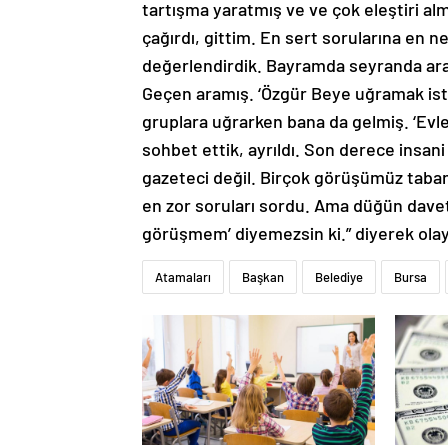
tartışma yaratmış ve ve çok eleştiri al
çağırdı, gittim. En sert sorularına en ne
değerlendirdik. Bayramda seyranda arar
Geçen aramış. ‘Özgür Beye uğramak isti
gruplara uğrarken bana da gelmiş. ‘Evl
sohbet ettik, ayrıldı. Son derece insan
gazeteci değil. Birçok görüşümüz taban 
en zor soruları sordu. Ama düğün dave
görüşmem’ diyemezsin ki.” diyerek olayı
Atamaları
Başkan
Belediye
Bursa