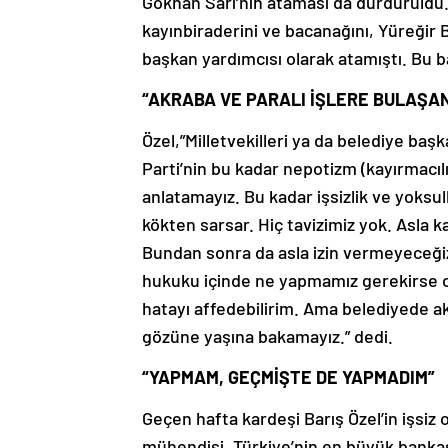
Gökhan Sarı’nın ataması da durduruldu.
kayınbiraderini ve bacanağını, Yüreğir 
başkan yardımcısı olarak atamıştı. Bu ba
“AKRABA VE PARALI İŞLERE BULAŞA
Özel,”Milletvekilleri ya da belediye başka
Parti’nin bu kadar nepotizm (kayırmacılı
anlatamayız. Bu kadar işsizlik ve yoksu
kökten sarsar. Hiç tavizimiz yok. Asla 
Bundan sonra da asla izin vermeyeceğiz.
hukuku içinde ne yapmamız gerekirse on
hatayı affedebilirim. Ama belediyede akr
gözüne yaşına bakamayız.” dedi.
“YAPMAM, GEÇMİŞTE DE YAPMADIM”
Geçen hafta kardeşi Barış Özel’in işsiz 
mühendisi. Türkiye’nin en büyük bankası