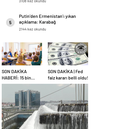
3108 kez okundu
Putin’den Ermenistan’ı yıkan
açıklama: Karabağ
5
Azerbaycan’ın ayrılmaz bir
2144 kez okundu
parçasıdır!
SON DAKİKA
SON DAKİKA | Fed
HABERİ: 15 bin
faiz kararı belli oldu!
sözleşmeli
öğretmen
atamasında sözlü
sınava hak kazanan
adaylar açıklandı