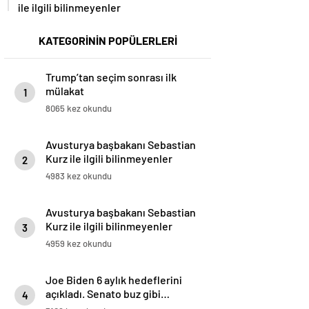
ile ilgili bilinmeyenler
KATEGORİNİN POPÜLERLERİ
Trump’tan seçim sonrası ilk
mülakat
1
8065 kez okundu
Avusturya başbakanı Sebastian
Kurz ile ilgili bilinmeyenler
2
4983 kez okundu
Avusturya başbakanı Sebastian
Kurz ile ilgili bilinmeyenler
3
4959 kez okundu
Joe Biden 6 aylık hedeflerini
açıkladı. Senato buz gibi…
4