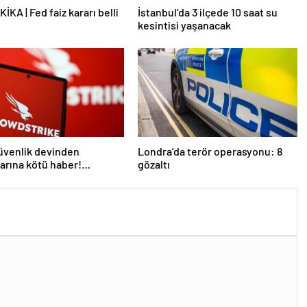
İKA | Fed faiz kararı belli
İstanbul’da 3 ilçede 10 saat su
kesintisi yaşanacak
üvenlik devinden
Londra’da terör operasyonu: 8
larına kötü haber!
gözaltı
 kişi işten çıkarılacak