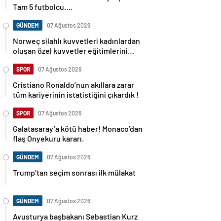
Tam 5 futbolcu….
GÜNDEM
07 Ağustos 2026
Norweç silahlı kuvvetleri kadınlardan
oluşan özel kuvvetler eğitimlerini
başlattı.
SPOR
07 Ağustos 2026
Cristiano Ronaldo’nun akıllara zarar
tüm kariyerinin istatistiğini çıkardık !
SPOR
07 Ağustos 2026
Galatasaray’a kötü haber! Monaco’dan
flaş Onyekuru kararı.
GÜNDEM
07 Ağustos 2026
Trump’tan seçim sonrası ilk mülakat
GÜNDEM
07 Ağustos 2026
Avusturya başbakanı Sebastian Kurz