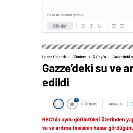
En az 10 karakter gerekli
Gönder
Haber Objektif
Gündem
3.Sayfa
Gazze’deki s
Gazze’deki su ve a
edildi
0
BEĞENDİM
ABONE OL
BBC’nin uydu görüntüleri üzerinden yap
su ve arıtma tesisinin hasar gördüğünü 