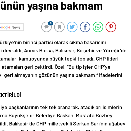
özünün yaşına bakmam
0
News
rkiye’nin birinci partisi olarak çıkma başarısını
 devraldı. Ancak Bursa, Balıkesir, Kırşehir ve Yüreğir’de
atamaları kamuoyunda büyük tepki topladı. CHP lideri
atamaları geri çektirdi. Özel, “Bu tip işler CHP’ye
k, geri almayanın gözünün yaşına bakmam.” ifadelerini
KTİRİLDİ
diye başkanlarının tek tek aranarak, atadıkları isimlerin
n, Bursa Büyükşehir Belediye Başkanı Mustafa Bozbey
ldi. Balıkesir’de CHP milletvekili Serkan Sarı’nın ağabeyi