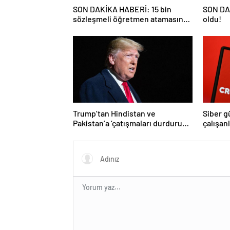
SON DAKİKA HABERİ: 15 bin
SON DAK
sözleşmeli öğretmen atamasında
oldu!
sözlü sınava hak kazanan adaylar
açıklandı
Trump’tan Hindistan ve
Siber g
Pakistan’a ‘çatışmaları durdurun’
çalışan
çağrısı
Yüzlerce